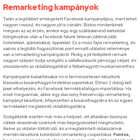
Remarketing kampányok
Talán a legtöbbet emlegetett Facebook kampánytípus, mert lehet
nagyon rosszul, és nagyon jól is csinálni. Biztos mindenkinek
megvan az az érzés, amikor egy-egy szálláskereső weboldal
böngészése után a Facebook falunk televan jobbnál jobb
hotelekkel, ajánlatokkal, tippekkel. Ez a rossz fajta remarketing, és
sajnos a legtöbb fogyasztónak pont emiatt utálatos véleménye
van a remarketing kampányokról. Pedig a jól felépített remark
nagyon szépen tudja szolgálni a vállalkozásunk pénzügyi céljait, és
visszaterelni az oldallátogatókat a félbehagyott munkamenethez.
Kampányaink kialakításakor mi is természetesen készítünk
klasszikus kosárelhagyó hirdetéscsoportokat. Ehhez 2 dolog kell:
pixel elhelyezés, és Facebook termékkatalógus importálása. Ha
ezek megvannak, akkor egy alacsony frekvenciájú remarketing
kampányt készítünk, kifejezetten a kosárelhagyókra és az egyes
termékeket megtekintő oldallátogatókra.
Szolgáltatók esetén már más a helyzet, ott általában bizonyos
cikkek olvasóinak szoktunk más bejegyzéseket megmutatni,
illetve az oldalon töltött idő, és a megtekintett oldalszámok
mentén készítünk különböző remarketing csoportokat.
Fontos,