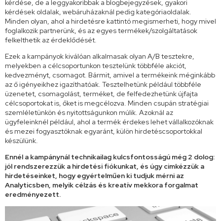
kérdése, de a leggyakoribbak a blogbejegyzések, gyakori
kérdések oldalak, webáruházaknál pedig kategóriaoldalak.
Minden olyan, ahol a hirdetésre kattintó megismerheti, hogy mivel
foglalkozik partnerünk, és az egyes termékek/szolgáltatások
felkelthetik az érdeklődését.
Ezek a kampányok kiválóan alkalmasak olyan A/B tesztekre,
melyekben a célcsoportunkon tesztelünk többféle akciót,
kedvezményt, csomagot. Bármit, amivel a termékeink méginkább
az ő igényeikhez igazíthatóak. Tesztelhetünk például többféle
üzenetet, csomagolást, terméket, de felfedezhetünk újfajta
célcsoportokat is, őket is megcélozva. Minden csupán stratégiai
szemléletünkön és nyitottságunkon múlik. Azoknál az
ügyfeleinknél például, ahol a termék érdekes lehet vállalkozóknak
és mezei fogyasztóknak egyaránt, külön hirdetéscsoportokkal
készülünk.
Ennél a kampánynál technikailag kulcsfontosságú még 2 dolog:
jól rendszerezzük a hirdetési fiókunkat, és úgy cimkézzük a
hirdetéseinket, hogy egyértelműen ki tudjuk mérni az
Analyticsben, melyik célzás és kreatív mekkora forgalmat
eredményezett.