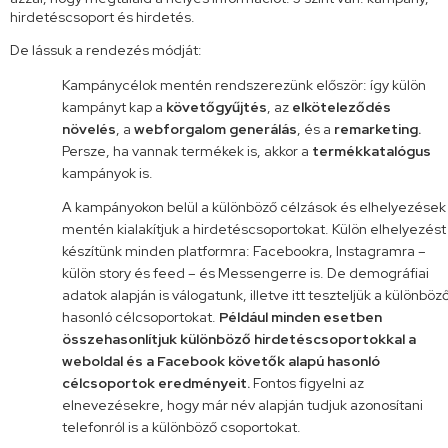
hirdetéscsoport és hirdetés.
De lássuk a rendezés módját:
Kampánycélok mentén rendszerezünk először: így külön
kampányt kap a
követőgyűjtés
, az
elköteleződés
növelés
, a
webforgalom generálás
, és a
remarketing.
Persze, ha vannak termékek is, akkor a
termékkatalógus
kampányok is.
A kampányokon belül a különböző célzások és elhelyezések
mentén kialakítjuk a hirdetéscsoportokat. Külön elhelyezést
készítünk minden platformra: Facebookra, Instagramra –
külön story és feed – és Messengerre is. De demográfiai
adatok alapján is válogatunk, illetve itt teszteljük a különböz
hasonló célcsoportokat.
Például minden esetben
összehasonlítjuk különböző hirdetéscsoportokkal a
weboldal és a Facebook követők alapú hasonló
célcsoportok eredményeit.
Fontos figyelni az
elnevezésekre, hogy már név alapján tudjuk azonosítani
telefonról is a különböző csoportokat.