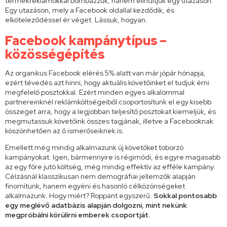
termékreklámokkal bombázzuk, hanem elindítjuk egy utazáson.
Egy utazáson, mely a Facebook oldallal kezdődik, és
elköteleződéssel ér véget. Lássuk, hogyan.
Facebook kampánytípus –
közösségépítés
Az organikus Facebook elérés 5% alatt van már jópár hónapja,
ezért tévedés azt hinni, hogy aktuális követőinket el tudjuk érni
megfelelő posztokkal. Ezért minden egyes alkalommal
partnereinknél reklámköltségeiből csoportosítunk el egy kisebb
összeget arra, hogy a legjobban teljesítő posztokat kiemeljük, és
megmutassuk követőink összes tagjának, illetve a Facebooknak
köszönhetően az ő ismerőseiknek is.
Emellett még mindig alkalmazunk új követőket toborzó
kampányokat. Igen, bármennyire is régimódi, és egyre magasabb
az egy főre jutó költség, még mindig effektív az efféle kampány.
Célzásnál klasszikusan nem demográfiai jellemzők alapján
finomítunk, hanem egyéni és hasonló célközönségeket
alkalmazunk. Hogy miért? Roppant egyszerű.
Sokkal pontosabb
egy meglévő adatbázis alapján dolgozni, mint nekünk
megpróbálni körülírni emberek csoportját.