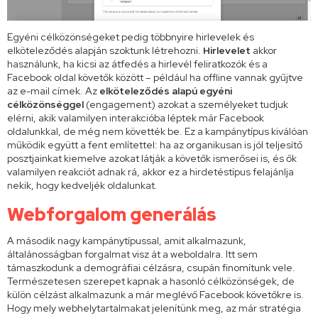
Egyéni célközönségeket pedig többnyire hirlevelek és
elköteleződés alapján szoktunk létrehozni.
Hirlevelet
akkor
használunk, ha kicsi az átfedés a hirlevél feliratkozók és a
Facebook oldal követők között – például ha offline vannak gyűjtve
az e-mail címek. Az
elköteleződés alapú egyéni
célközönséggel
(engagement) azokat a személyeket tudjuk
elérni, akik valamilyen interakcióba léptek már Facebook
oldalunkkal, de még nem követték be. Ez a kampánytípus kiválóan
működik együtt a fent említettel: ha az organikusan is jól teljesítő
posztjainkat kiemelve azokat látják a követők ismerősei is, és ők
valamilyen reakciót adnak rá, akkor ez a hirdetéstípus felajánlja
nekik, hogy kedveljék oldalunkat.
Webforgalom generálás
A második nagy kampánytípussal, amit alkalmazunk,
általánosságban forgalmat visz át a weboldalra. Itt sem
támaszkodunk a demográfiai célzásra, csupán finomítunk vele.
Természetesen szerepet kapnak a hasonló célközönségek, de
külön célzást alkalmazunk a már meglévő Facebook követőkre is.
Hogy mely webhelytartalmakat jelenítünk meg, az már stratégia