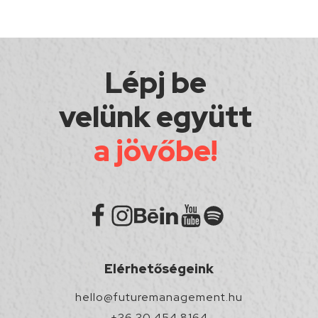
Lépj be
velünk együtt
a jövőbe!
Elérhetőségeink
hello@futuremanagement.hu
+36 30 454 8164