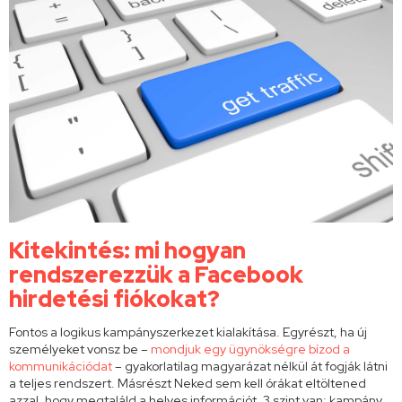
Kitekintés: mi hogyan
rendszerezzük a Facebook
hirdetési fiókokat?
Fontos a logikus kampányszerkezet kialakítása. Egyrészt, ha új
személyeket vonsz be –
mondjuk egy ügynökségre bízod a
kommunikációdat
– gyakorlatilag magyarázat nélkül át fogják látni
a teljes rendszert. Másrészt Neked sem kell órákat eltöltened
azzal, hogy megtaláld a helyes információt. 3 szint van: kampány,