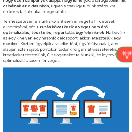
hogy ezen kampányok alapja, hogy ismerjük, a látogatóink mit
csinálnak az oldalunkon
, ugyanis csak így tudunk számukra
érdekes tartalmakat megmutatni.
Természetesen a munka koránt sem ér véget a hirdetések
elindításával, sőt.
Ezután következik a véget nem érő
optimalizálás, tesztelés, reportálás ügyfeleinknek.
Ha beválik
az egyik helyen egy hasonló célcsoport, akkor leteszteljük egy
másikon. Közben figyeljük a viselkedést, ügyfélútvonalat, ami
alapján aztán újabb pontokon tudunk forgalmat visszaterelni. Új
kreatívokat tesztelünk, új szlogeneket találunk ki, és így tovább. Az
optimalizálás sosem ér véget.