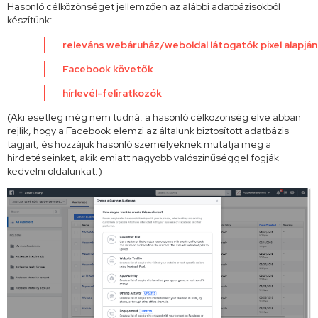
Hasonló célközönséget jellemzően az alábbi adatbázisokból
készítünk:
releváns webáruház/weboldal látogatók pixel alapján
Facebook követők
hírlevél-feliratkozók
(Aki esetleg még nem tudná: a hasonló célközönség elve abban
rejlik, hogy a Facebook elemzi az általunk biztosított adatbázis
tagjait, és hozzájuk hasonló személyeknek mutatja meg a
hirdetéseinket, akik emiatt nagyobb valószínűséggel fogják
kedvelni oldalunkat.)