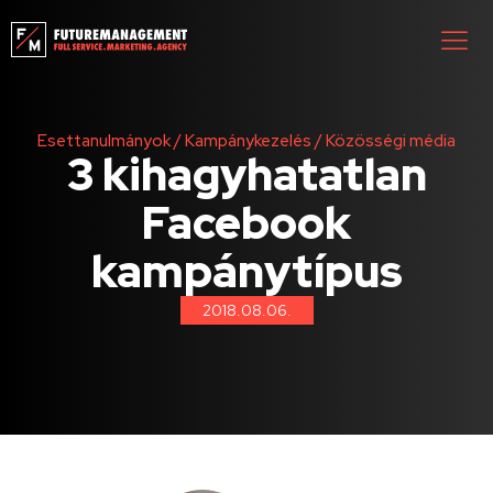
Esettanulmányok
/
Kampánykezelés
/
Közösségi média
3 kihagyhatatlan
Facebook
kampánytípus
2018.08.06.