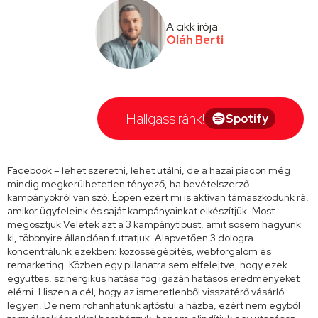
A cikk írója:
Oláh Berti
Hallgass ránk!
Spotify
Facebook – lehet szeretni, lehet utálni, de a hazai piacon még
mindig megkerülhetetlen tényező, ha bevételszerző
kampányokról van szó. Éppen ezért mi is aktívan támaszkodunk rá,
amikor ügyfeleink és saját kampányainkat elkészítjük. Most
megosztjuk Veletek azt a 3 kampánytípust, amit sosem hagyunk
ki, többnyire állandóan futtatjuk. Alapvetően 3 dologra
koncentrálunk ezekben: közösségépítés, webforgalom és
remarketing. Közben egy pillanatra sem elfelejtve, hogy ezek
együttes, szinergikus hatása fog igazán hatásos eredményeket
elérni. Hiszen a cél, hogy az ismeretlenből visszatérő vásárló
legyen. De nem rohanhatunk ajtóstul a házba, ezért nem egyből