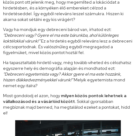
közös pont ott jelenik meg, hogy megemlíted a lokációdat a
hirdetésben, és a környéken élő embereket célzod a
hirdetéseddel. Így egyből releváns leszel számukra. Hiszen ki
akarna sokat sétálni egy kis virágért?
Vagy ha mondjuk egy debreceni bárod van, írhatod ezt:
“Debreceni vagy? Gyere el ma este bárunkba, ahol különleges
koktélokkal várunk!”
Ez a hirdetés egyből releváns lesz a debreceni
célcsoportodnak. És valószínűleg egyből megragadod a
figyelmüket, mivel közös pontot hoztál fel.
Ha tapasztaltabb hirdető vagy, még tovább viheted és célozhatsz
egyszerre hely és demográfia alapján és mondhatod ezt:
“Debreceni egyetemista vagy? Akkor gyere el ma este hozzánk,
hiszen diákkedvezményekkel várunk!”
Melyik egyetemista mond
nemet egy italra?
Most gondolodj el azon, hogy
milyen közös pontok lehetnek a
vállalkozásod és a vásárlóid között.
Sokkal gyorsabban
megbíznak majd benned, ha megtalálod ezeket a pontokat, hidd
el!