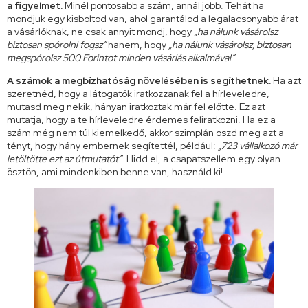
a figyelmet.
Minél pontosabb a szám, annál jobb. Tehát ha
mondjuk egy kisboltod van, ahol garantálod a legalacsonyabb árat
a vásárlóknak, ne csak annyit mondj, hogy
„ha nálunk vásárolsz
biztosan spórolni fogsz”
hanem, hogy
„ha nálunk vásárolsz, biztosan
megspórolsz 500 Forintot minden vásárlás alkalmával”
.
A számok a megbízhatóság növelésében is segíthetnek.
Ha azt
szeretnéd, hogy a látogatók iratkozzanak fel a hírleveledre,
mutasd meg nekik, hányan iratkoztak már fel előtte. Ez azt
mutatja, hogy a te hírleveledre érdemes feliratkozni. Ha ez a
szám még nem túl kiemelkedő, akkor szimplán oszd meg azt a
tényt, hogy hány embernek segítettél, például:
„723 vállalkozó már
letöltötte ezt az útmutatót”
. Hidd el, a csapatszellem egy olyan
ösztön, ami mindenkiben benne van, használd ki!