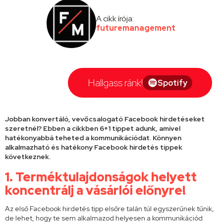
A cikk írója:
futuremanagement
Hallgass ránk!
Spotify
Jobban konvertáló, vevőcsalogató Facebook hirdetéseket
szeretnél? Ebben a cikkben 6+1 tippet adunk, amivel
hatékonyabbá teheted a kommunikációdat. Könnyen
alkalmazható és hatékony Facebook hirdetés tippek
következnek.
1.
Terméktulajdonságok helyett
koncentrálj a vásárlói előnyre
!
Az első Facebook hirdetés tipp elsőre talán túl egyszerűnek tűnik,
de lehet, hogy te sem alkalmazod helyesen a kommunikációd