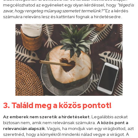
megcélozhatod az egyéneket egy olyan kérdéssel, hogy
“téged is
zavar, hogy rengeteg műanyag szemetet termelünk?”
Ez a kérdés
számukra releváns lesz és kattintani fognak a hirdetésedre.
3.
Találd meg a közös pontot!
Az emberek nem szeretik a hirdetéseket.
Legalábbis azokat
biztosan nem, amik nem relevánsak számukra.
A közös pont a
relevancián alapszik.
Vagyis, ha mondjuk van egy virágboltod, azt
szeretnéd, hogy a környékről mindenki nálad vegye a virágot. A