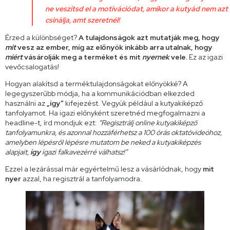
ne veszítsd el a motivációdat, amikor a kutyád nem azt
csinálja, amt szeretnél!
Érzed a különbséget?
A tulajdonságok azt mutatják meg, hogy
mit
vesz az ember, míg az előnyök inkább arra utalnak, hogy
miért
vásárolják meg
a terméket és mit
nyernek
vele.
Ez az igazi
vevőcsalogatás!
Hogyan alakítsd a terméktulajdonságokat előnyökké? A
legegyszerűbb módja, ha a kommunikációdban elkezded
használni az
„így”
kifejezést. Vegyük például a kutyakiképző
tanfolyamot. Ha igazi előnyként szeretnéd megfogalmazni a
headline-t, írd mondjuk ezt:
“Regisztrálj online kutyakiképző
tanfolyamunkra, és azonnal hozzáférhetsz a 100 órás oktatóvideóhoz,
amelyben lépésről lépésre mutatom be neked a kutyakiképzés
alapjait,
így
igazi falkavezérré válhatsz!”
Ezzel a lezárással már egyértelmű lesz a vásárlódnak, hogy
mit
nyer
azzal, ha regisztrál a tanfolyamodra.