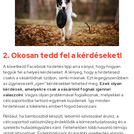
2.
Okos
an tedd fel a kérdéseket!
A következő Facebook hirdetés tipp arra irányul, hogy hogyan
tegyük fel a helyes kérdéseket. A lényeg, hogy a hirdetésed
csakis a vásárlódnak szóljon, senki másnak. Ezt legegyszerűbben
az úgynevezett „igen” kérdésekkel teheted meg.
Ezek olyan
kérdések, amelyekre
csak a vásárlóid fognak igennel
válaszolni
. Vagyis olyan problémával foglalkoznak, melyekkel a
célcsoportodba tartozó egyének küzdenek. Így minden
hirdetéssel a tökéletes embert fogod bevonzani.
Például, ha bambuszból készült, lebomló szívószálat árulsz, a
célcsoportod valószínűleg érdeklődik a körnezetudatosság és a
szelektív hulladékgyűjtés iránt. Feltehetően több hasonló téműjú
oldalt látogatnak. Érdeklődési kör és korábbi viselkedés alapján