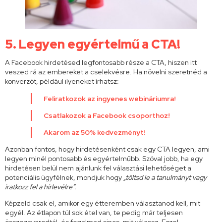
5.
Legyen egyértelmű a CTA!
A Facebook hirdetésed legfontosabb része a CTA, hiszen itt
veszed rá az embereket a cselekvésre. Ha növelni szeretnéd a
konverzót, például ilyeneket írhatsz:
Feliratkozok az ingyenes webináriumra!
Csatlakozok a Facebook csoporthoz!
Akarom az 50% kedvezményt!
Azonban fontos, hogy hirdetésenként csak egy CTA legyen, ami
legyen minél pontosabb és egyértelműbb. Szóval jobb, ha egy
hirdetésen belül nem ajánlunk fel választási lehetőséget a
potenciális ügyfélnek, mondjuk hogy
„töltsd le a tanulmányt vagy
iratkozz fel a hírlevélre”.
Képzeld csak el, amikor egy étteremben választanod kell, mit
egyél. Az étlapon túl sok étel van, te pedig már teljesen
összezavarodtál, és fogalmad sincs, mit válassz. Ezzel