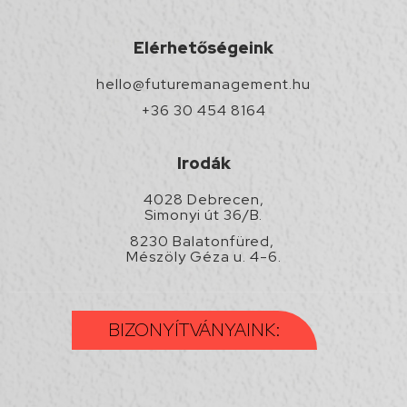
Elérhetőségeink
hello@futuremanagement.hu
+36 30 454 8164
Irodák
4028 Debrecen,
Simonyi út 36/B.
8230 Balatonfüred,
Mészöly Géza u. 4-6.
BIZONYÍTVÁNYAINK: