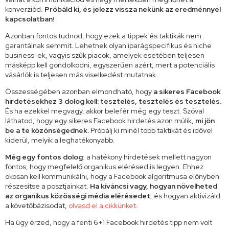
konverziód.
Próbáld ki, és jelezz vissza nekünk az eredménnyel
kapcsolatban!
Azonban fontos tudnod, hogy ezek a tippek és taktikák nem
garantálnak semmit. Lehetnek olyan iparágspecifikus és niche
business-ek, vagyis szűk piacok, amelyek esetében teljesen
másképp kell gondolkodni, egyszerűen azért, mert a potenciális
vásárlók is teljesen más viselkedést mutatnak.
Összességében azonban elmondható, hogy
a sikeres Facebook
hirdetésekhez 3 dolog kell: tesztelés, tesztelés és tesztelés.
És ha ezekkel megvagy, akkor belefér még egy teszt. Szóval
láthatod, hogy egy sikeres Facebook hirdetés azon múlik,
mi jön
be a te közönségednek.
Próbálj ki minél több taktikát és idővel
kiderül, melyik a leghatékonyabb.
Még egy fontos dolog
: a hatékony hirdetések mellett nagyon
fontos, hogy megfelelő organikus elérésed is legyen. Ehhez
okosan kell kommunikálni, hogy a Facebook algoritmusa előnyben
részesítse a posztjainkat.
Ha kíváncsi vagy, hogyan növelheted
az organikus közösségi média elérésedet
, és hogyan aktivizáld
a követőbázisodat,
olvasd el a cikkünket
.
Ha úgy érzed, hogy a fenti 6+1 Facebook hirdetés tipp nem volt