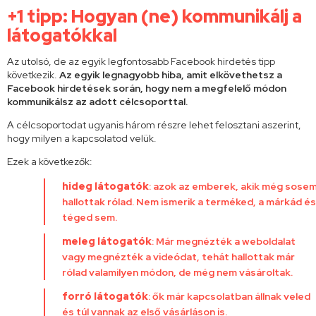
+1 tipp: Hogyan (ne) kommunikálj a
látogatókkal
Az utolsó, de az egyik legfontosabb Facebook hirdetés tipp
következik.
Az egyik legnagyobb hiba, amit elkövethetsz a
Facebook hirdetések során, hogy nem a megfelelő módon
kommunikálsz az adott célcsoporttal.
A célcsoportodat ugyanis három részre lehet felosztani aszerint,
hogy milyen a kapcsolatod velük.
Ezek a következők:
hideg látogatók
: azok az emberek, akik még sose
hallottak rólad. Nem ismerik a terméked, a márkád és
téged sem.
meleg látogatók
: Már megnézték a weboldalat
vagy megnézték a videódat, tehát hallottak már
rólad valamilyen módon, de még nem vásároltak.
forró látogatók
: ők már kapcsolatban állnak veled
és túl vannak az első vásárláson is.