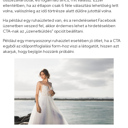
ellentétben, ha az étlapon csak 6 féle választási lehetőség lett
volna, valószínleg az idő törtrésze alatt dűlőre jutottál volna.
Ha például egy ruhaüzleted van, és a rendeléseket Facebook
üzenetben veszed fel, akkor érdemes lehet a hirdetésekben
CTA-nak az „üzenetküldés” opciót beállítani.
Például egy menyasszonyi ruhaüzlet esetében jó ötlet, ha a CTA
egyből az időpontfoglalási form-hoz viszi a látogatót, hiszen azt
akarjuk, hogy bejöjjön hozzánk próbálni.