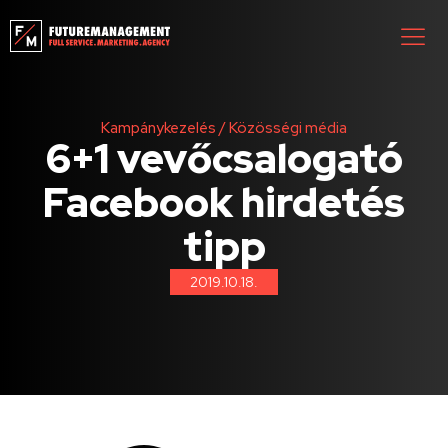
Kampánykezelés
/
Közösségi média
6+1 vevőcsalogató
Facebook hirdetés
tipp
2019.10.18.