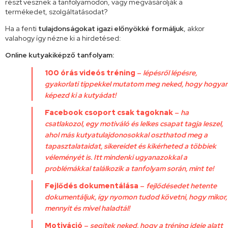
részt vesznek a tanfolyamodon, vagy megvásárolják a
termékedet, szolgáltatásodat?
Ha a fenti
tulajdonságokat igazi előnyökké formáljuk
, akkor
valahogy így nézne ki a hirdetésed:
Online kutyakiképző tanfolyam:
100 órás videós tréning
–
lépésről lépésre,
gyakorlati tippekkel mutatom meg neked, hogy hogya
képezd ki a kutyádat!
Facebook csoport csak tagoknak
–
ha
csatlakozol, egy motiváló és lelkes csapat tagja leszel,
ahol más kutyatulajdonosokkal oszthatod meg a
tapasztalataidat, sikereidet és kikérheted a többiek
véleményét is. Itt mindenki ugyanazokkal a
problémákkal találkozik a tanfolyam során, mint te!
Fejlődés dokumentálása
–
fejlődésedet hetente
dokumentáljuk, így nyomon tudod követni, hogy mikor,
mennyit és mivel haladtál!
Motiváció
–
segítek neked, hogy a tréning ideje alatt