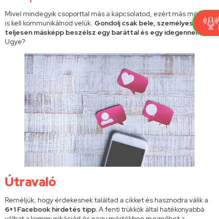
Mivel mindegyik csoporttal más a kapcsolatod, ezért más módon
is kell kommunikálnod velük.
Gondolj csak bele, személyesen is
teljesen másképp beszélsz egy baráttal és egy idegennel.
Ugye?
Útravaló
Reméljük, hogy érdekesnek találtad a cikket és hasznodra válik a
6+1 Facebook hirdetés tipp.
A fenti trükkök által hatékonyabbá
válhat a kommunikációd és nagy mértékben megnőhet a