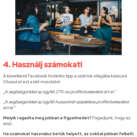
4.
Használj számokat!
A következő Facebook hirdetés tipp a számok világába kalauzol.
Olvasd el ezt a két mondatot:
„A segítségünkkel az ügyfél 27%-os profitnövekedést ért el.”
„A segítségünkkel az ügyfél huszonhét százalékos profitnövekedést
ért el.”
Melyik ragadta meg jobban a figyelmedet?
Fogadjunk, hogy az
első…
Ha számokat használsz betűk helyett, az sokkal jobban felkelti