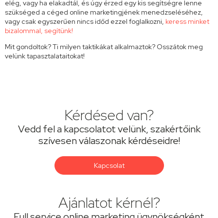
elég, vagy ha elakadtál, és úgy érzed egy kis segítségre lenne
szükséged a céged online marketingjének menedzseléséhez,
vagy csak egyszerűen nincs időd ezzel foglalkozni,
keress minket
bizalommal, segítünk!
Mit gondoltok? Ti milyen taktikákat alkalmaztok? Osszátok meg
velünk tapasztalataitokat!
Kérdésed van?
Vedd fel a kapcsolatot velünk, szakértőink
szívesen válaszonak kérdéseidre!
Kapcsolat
Ajánlatot kérnél?
Full service online marketing ügynökségként