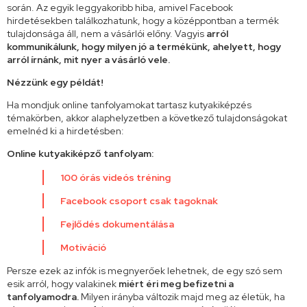
során. Az egyik leggyakoribb hiba, amivel Facebook
hirdetésekben találkozhatunk, hogy a középpontban a termék
tulajdonsága áll, nem a vásárlói előny. Vagyis
arról
kommunikálunk, hogy milyen jó a termékünk, ahelyett, hogy
arról írnánk, mit nyer a vásárló vele.
Nézzünk egy példát!
Ha mondjuk online tanfolyamokat tartasz kutyakiképzés
témakörben, akkor alaphelyzetben a következő tulajdonságokat
emelnéd ki a hirdetésben:
Online kutyakiképző tanfolyam:
100 órás videós tréning
Facebook csoport csak tagoknak
Fejlődés dokumentálása
Motiváció
Persze ezek az infók is megnyerőek lehetnek, de egy szó sem
esik arról, hogy valakinek
miért éri meg befizetni a
tanfolyamodra.
Milyen irányba változik majd meg az életük, ha