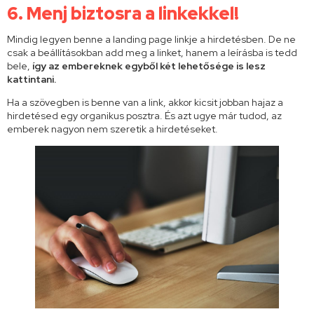
6.
Menj biztosra a linkekkel!
Mindig legyen benne a landing page linkje a hirdetésben. De ne
csak a beállításokban add meg a linket, hanem a leírásba is tedd
bele,
így az embereknek egyből két lehetősége is lesz
kattintani.
Ha a szövegben is benne van a link, akkor kicsit jobban hajaz a
hirdetésed egy organikus posztra. És azt ugye már tudod, az
emberek nagyon nem szeretik a hirdetéseket.