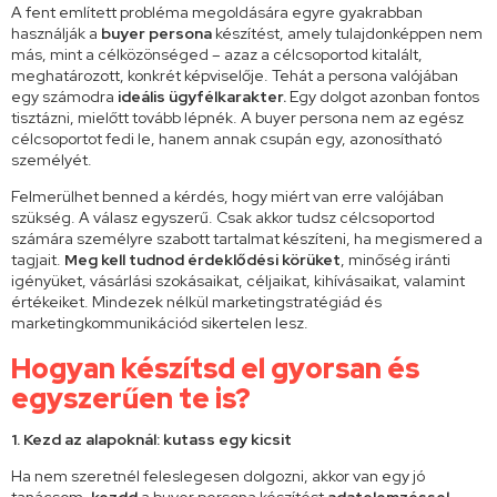
A fent említett probléma megoldására egyre gyakrabban
használják a
buyer persona
készítést, amely tulajdonképpen nem
más, mint a célközönséged – azaz a célcsoportod kitalált,
meghatározott, konkrét képviselője. Tehát a persona valójában
egy számodra
ideális ügyfélkarakter.
Egy dolgot azonban fontos
tisztázni, mielőtt tovább lépnék. A buyer persona nem az egész
célcsoportot fedi le, hanem annak csupán egy, azonosítható
személyét.
Felmerülhet benned a kérdés, hogy miért van erre valójában
szükség. A válasz egyszerű. Csak akkor tudsz célcsoportod
számára személyre szabott tartalmat készíteni, ha megismered a
tagjait.
Meg kell tudnod érdeklődési körüket
, minőség iránti
igényüket, vásárlási szokásaikat, céljaikat, kihívásaikat, valamint
értékeiket. Mindezek nélkül marketingstratégiád és
marketingkommunikációd sikertelen lesz.
Hogyan készítsd el gyorsan és
egyszerűen te is?
1. Kezd az alapoknál: kutass egy kicsit
Ha nem szeretnél feleslegesen dolgozni, akkor van egy jó