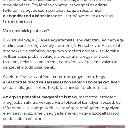
megjelenését. Egy lépés van hátra, szöveggel és adattal
feltölteni az egyes szempontokat. Ez az a rész, amikor
elengedheted a képzeletedet
– természetesen a realitás
talaján maradva.
Mire gondolok pontosan?
Cikkünk alanya, a 25 éves egyetemista lány valószínűleg nem egy
multinacionális cég vezetője, és nem jár Porsche-val. Az viszont
már sokkal valószínűbb, hogy iskola mellett dolgozik, zsúfoltak a
hétköznapjai, próbál családjára és barátaira egyaránt időt
fordítani, helytállni tanulóként, barátként, kollégaként, valamint
pénzével is tudatosan bánik.
Az elemzésre visszatéve, fontos megjegyeznem, hogy
elkészített leírásod
ne tartalmazzon sablon szövegeket
. Ilyen
például: átlagos fizetés, helytállás minden területen…stb.
Az egyes pontokat magyarázd is meg
, mert ezzel értheted
meg jobban álmaid vevőjét. Ha a feladatot komolyan veszed, és
ráfordítod a szükséges időt, akkor végeredményként egy olyan
elemzést kapsz, amely segít a terméked vagy a szolgáltatásod
pontosabban célozni.