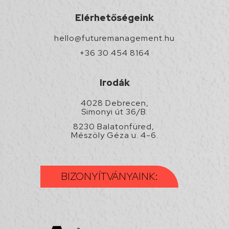
Elérhetőségeink
hello@futuremanagement.hu
+36 30 454 8164
Irodák
4028 Debrecen,
Simonyi út 36/B.
8230 Balatonfüred,
Mészöly Géza u. 4-6.
BIZONYÍTVÁNYAINK: