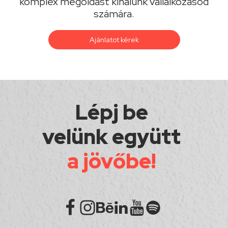
komplex megoldást kínálunk vállalkozásod
számára.
Ajánlatot kérek
Lépj be
velünk együtt
a jövőbe!