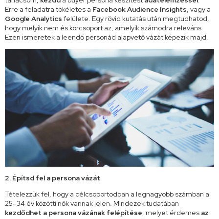
tanácsom,
kezdd
a buyer persona készítést
adatelemzéssel
.
Erre a feladatra tökéletes a
Facebook Audience Insights
, vagy a
Google Analytics
felülete. Egy rövid kutatás után megtudhatod,
hogy melyik nem és korcsoport az, amelyik számodra releváns.
Ezen ismeretek a leendő personád alapvető vázát képezik majd.
2. Építsd fel a persona vázát
Tételezzük fel, hogy a célcsoportodban a legnagyobb számban a
25–34 év közötti nők vannak jelen. Mindezek tudatában
kezdődhet a persona vázának felépítése
, melyet érdemes
az