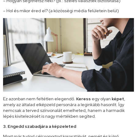
– Hogyan segíthetsz neki? (pl.: széles választék biztosítása)
– Hol és mikor éred el? (a közösségi média felületein belül)
Ez azonban nem feltétlen elegendő.
Keress
egy olyan
képet
,
amely az általad elképzeld personára a leginkább hasonlít. Így
nemcsak a terved színvonalát emelheted, hanem a harmadik
lépés kivitelezését is nagy mértékben segíted.
3. Engedd szabadjára a képzeleted
Most már tudod célcsoportod korosztályát, nemét és külső