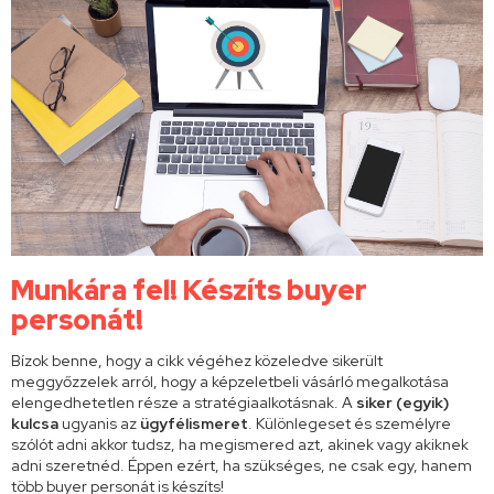
Munkára fel! Készíts buyer
personát!
Bízok benne, hogy a cikk végéhez közeledve sikerült
meggyőzzelek arról, hogy a képzeletbeli vásárló megalkotása
elengedhetetlen része a stratégiaalkotásnak. A
siker (egyik)
kulcsa
ugyanis az
ügyfélismeret
. Különlegeset és személyre
szólót adni akkor tudsz, ha megismered azt, akinek vagy akiknek
adni szeretnéd. Éppen ezért, ha szükséges, ne csak egy, hanem
több buyer personát is készíts!