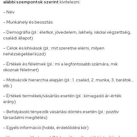
alábbi szempontok szerint
kivitelezni:
– Név
– Munkahely és beosztás
– Demográfia (pl.: életkor, jövedelem, lakhely, iskolai végzettség,
családi állapot)
– Célok és kihívások (pl.: mit szeretne elérni, milyen
nehézségekkel küzd)
– Értékek és félelmek (pl.: mi a legfontosabb számára, mik
okoznak félelmet)
– Motivációk hierarchia alapján (pl.: 1. család, 2. munka, 3. barátok…
stb.)
– Értékek termékek/vásárlás esetén (pl.: kimagasló ár-érték
arány)
– Befolyásoló tényezők vásárlási döntés esetén (pl.: pozitív
társadalmi megítélés)
– Egyéb információ (hobbi, érdeklődési kör)