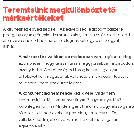
Teremtsünk megkülönböztető
márkaértékeket
A kitűnéshez egyediség kell. Az egyediség legjobb módszere
pedig, ha olyan előnyöket kommunikálsz, ami valós értéket teremt
álomvevőidnek. Ehhez három dolognak kell egyszerre együtt
állnia:
A márkaérték valóban a birtokodban van.
Ergó nem elég
azt mondani, hogy te szállítasz a leggyorsabban a piacodon,
bizonyítsd is. A hitelességed forog kockán, így olyan
értékeket kell magadénak vallanod, amit valóban tudsz is
teljesíteni, nem csak üres ígéret.
A konkurenciád nem rendelkezik vele.
Vagy nem
kommunikálja. Mi a versenyelőnyöd? Egyedi gyártás?
Különleges forma? Minden igényt felülmúló ügyfélszolgálat
Meg kell találnod azokat a pontokat, amik csak a Te
vállalkozásodra jellemzőek, mert ezzel tudsz igazán
egyedivé válni.