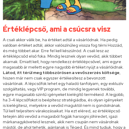
Értéklépcső, ami a csúcsra visz
A csali akkor válik be, ha értéket adtál a vásárlódnak. Ha pedig
valóban értéket adtál, akkor valószínűleg vissza fog térni Hozzád,
és még többet akar. Erre fel kell készülnöd. A csali lesz az
értéklépcsőd első foka. Mindig lesznek olyan vevőid, akik többet
akarnak. Emiatt kell, hogy rendelkezz értéklépcsővel, ami egyre
magasabb ár mellett egyre nagyobb értéket nyújt a vásárlóidnak.
Látod, itt térül meg többszörösen a vevőszerzés költsége
,
hiszen már nem csak egyszer értékesítesz a bevonzott
vásárlónak. A lépcsőfok lehet egy haladó tanfolyam, egy exkluzív
szolgáltatás, vagy VIP program, de mindig legyenek további,
egyre magasabb szintű igényeket kielégítő termékeid. A legjobb,
ha 3-4 lépcsőfokot is beépítesz stratégiádba, és olyan igényeket
is kielégítesz, melyekre a vevőid maguktól nem is gondolnának.
Túl kell teljesíteni várakozásaikat. Ha ezt eléred, az értéklépcső
tetején álló vevőid a magasból fogják harsogni jóhíredet, igazi
márkanagyköveteid lesznek, akik nem csupán nem vásárolnak
mástól, de ahol tehetik, ajánlanak is Téged. És mind tudjuk, hogy a