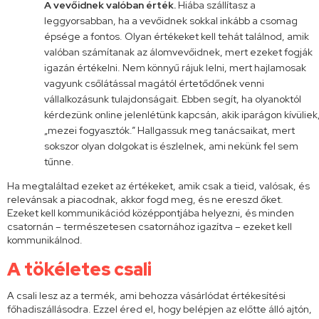
A vevőidnek valóban érték.
Hiába szállítasz a
leggyorsabban, ha a vevőidnek sokkal inkább a csomag
épsége a fontos. Olyan értékeket kell tehát találnod, amik
valóban számítanak az álomvevőidnek, mert ezeket fogják
igazán értékelni. Nem könnyű rájuk lelni, mert hajlamosak
vagyunk csőlátással magától értetődőnek venni
vállalkozásunk tulajdonságait. Ebben segít, ha olyanoktól
kérdezünk online jelenlétünk kapcsán, akik iparágon kívüliek
„mezei fogyasztók.” Hallgassuk meg tanácsaikat, mert
sokszor olyan dolgokat is észlelnek, ami nekünk fel sem
tűnne.
Ha megtaláltad ezeket az értékeket, amik csak a tieid, valósak, és
relevánsak a piacodnak, akkor fogd meg, és ne ereszd őket.
Ezeket kell kommunikációd középpontjába helyezni, és minden
csatornán – természetesen csatornához igazítva – ezeket kell
kommunikálnod.
A tökéletes csali
A csali lesz az a termék, ami behozza vásárlódat értékesítési
főhadiszállásodra. Ezzel éred el, hogy belépjen az előtte álló ajtón,