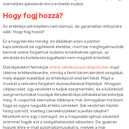
személyes ajánlásnál nincs erősebb eszköz.
Hogy fogj hozzá?
Az értéklépcsőt kiépíteni nem könnyű, de garantáltan előnyödre
válik. Hogy fogj hozzá?
Ez a nagy kérdés mindig, és általában ezen a ponton
kapcsolódunk be ügyfeleink életébe, mert bár megfogalmazódik
bennük online forgalmuk tudatos emelésének igénye, az
elindulás és kivitelezés egyáltalán nem magától értetődő.
Első lépésként felmérjük
online vállalkozásod állapotodat
, majd
rátérve értékesítésedre, mindig a fenti három kérdést vizsgáljuk,
mely alapján kialakítjuk az értéklépcső első két fokát. Majd a
munkát a releváns forgalom duzzasztásával folytatjuk. Ahogyan
célpiacodat, úgy vevőidet is tudjuk szegmentálni, és a különböző
szegmentumokat hozzájuk illeszkedő lépcsőfokokkal kereshetjük
meg. A csoportok elemzése többnyire már önmagában hordozni
fogja az egyre nagyobb értékű szinteket. Sok vevőd kér háztól-
házig szervízt, esetleg cserekészüléket a javítás idejére?
Készítünk erre egy csomagot, és a magasabb igényű vásárlóid
örömmel fogják ezt a szolgáltatásodat választani. De gyakran
hozunk létre e-mail automatizmusokat is, melyek a már