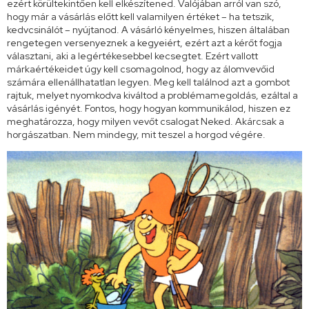
ezért körültekintően kell elkészítened. Valójában arról van szó,
hogy már a vásárlás előtt kell valamilyen értéket – ha tetszik,
kedvcsinálót – nyújtanod. A vásárló kényelmes, hiszen általában
rengetegen versenyeznek a kegyeiért, ezért azt a kérőt fogja
választani, aki a legértékesebbel kecsegtet. Ezért vallott
márkaértékeidet úgy kell csomagolnod, hogy az álomvevőid
számára ellenállhatatlan legyen. Meg kell találnod azt a gombot
rajtuk, melyet nyomkodva kiváltod a problémamegoldás, ezáltal a
vásárlás igényét. Fontos, hogy hogyan kommunikálod, hiszen ez
meghatározza, hogy milyen vevőt csalogat Neked. Akárcsak a
horgászatban. Nem mindegy, mit teszel a horgod végére.