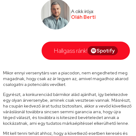
A cikk írója:
Oláh Berti
Hallgass ránk!
Spotify
Mikor ennyi versenytárs van a piacodon, nem engedheted meg
magadnak, hogy csak az ár legyen az, amivel magadhoz akarod
csalogatni a potenciális vevőket.
Egyrészt, a konkurenciád bármikor alád ajánlhat, így belekezdve
egy olyan árversenybe, aminek csak vesztesei vannak. Másrészt,
ha csupán kedvező árat tudsz biztosítani, akkor a vevőd következő
váráslásnál továbbra sincsen semmi garancia arra, hogy újra
téged választ, és továbbra is kiteszed bevételedet annak a
kockázatnak, ami egy tudatos márkaépítéssel elkerülhető lenne.
Mit kell tenni tehát ahhoz, hogy a következő esetben keresés és