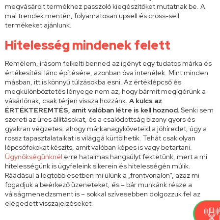
megvásárolt termékhez passzoló kiegészítőket mutatnak be. A
mai trendek mentén, folyamatosan upsell és cross-sell
termékeket ajánlunk.
Hitelesség mindenek felett
Remélem, írásom felkelti benned az igényt egy tudatos márka és
értékesítési lánc építésére, azonban óva intenélek. Mint minden
másban, itt is könnyű túlzásokba esni. Az értéklépcső és
megkülönböztetés lényege nem az, hogy bármit megígérünk a
vásárlónak, csak térjen vissza hozzánk.
A kulcs az
ÉRTÉKTEREMTÉS, amit valóban létre is kell hoznod.
Senki sem
szereti az üres állításokat, és a csalódottság bizony gyors és
gyakran végzetes: ahogy márkanagyköveteid a jóhíredet, úgy a
rossz tapasztalataikat is világgá kürtölhetik. Tehát csak olyan
lépcsőfokokat készíts, amit valóban képes is vagy betartani.
Ügynökségünknél
erre hatalmas hangsúlyt fektetünk, mert a mi
hitelességünk is ügyfeleink sikerein és hitelességén múlik.
Ráadásul a legtöbb esetben mi ülünk a „frontvonalon”, azaz mi
fogadjuk a beérkező üzeneteket, és – bár munkánk része a
válságmenedzsment is – sokkal szívesebben dolgozzuk fel az
elégedett visszajelzéseket.