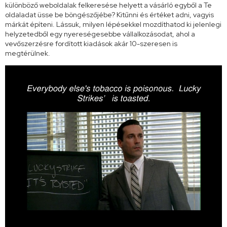
különböző weboldalak felkeresése helyett a vásárló egyből a Te
oldaladat üsse be böngészőjébe? Kitűnni és értéket adni, vagyis
márkát építeni. Lássuk, milyen lépésekkel mozdíthatod ki jelenlegi
helyzetedből egy nyereségesebbe vállalkozásodat, ahol a
vevőszerzésre fordított kiadások akár 10-szeresen is
megtérülnek.