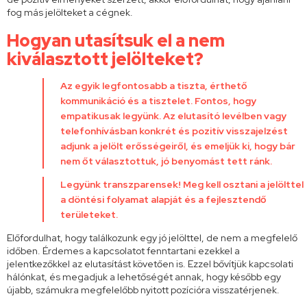
fog más jelölteket a cégnek.
Hogyan utasítsuk el a nem
kiválasztott jelölteket?
Az egyik legfontosabb a tiszta, érthető
kommunikáció és a tisztelet. Fontos, hogy
empatikusak legyünk. Az elutasító levélben vagy
telefonhívásban konkrét és pozitív visszajelzést
adjunk a jelölt erősségeiről, és emeljük ki, hogy bár
nem őt választottuk, jó benyomást tett ránk.
Legyünk transzparensek! Meg kell osztani a jelölttel
a döntési folyamat alapját és a fejlesztendő
területeket.
Előfordulhat, hogy találkozunk egy jó jelölttel, de nem a megfelelő
időben. Érdemes a kapcsolatot fenntartani ezekkel a
jelentkezőkkel az elutasítást követően is. Ezzel bővítjük kapcsolati
hálónkat, és megadjuk a lehetőségét annak, hogy később egy
újabb, számukra megfelelőbb nyitott pozícióra visszatérjenek.