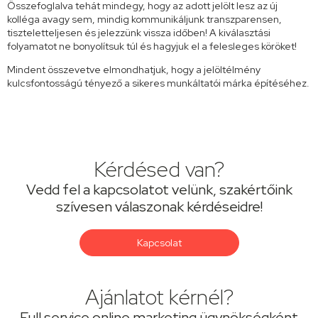
Összefoglalva tehát mindegy, hogy az adott jelölt lesz az új
kolléga avagy sem, mindig kommunikáljunk transzparensen,
tiszteletteljesen és jelezzünk vissza időben! A kiválasztási
folyamatot ne bonyolítsuk túl és hagyjuk el a felesleges köröket!
Mindent összevetve elmondhatjuk, hogy a jelöltélmény
kulcsfontosságú tényező a sikeres munkáltatói márka építéséhez.
Kérdésed van?
Vedd fel a kapcsolatot velünk, szakértőink
szívesen válaszonak kérdéseidre!
Kapcsolat
Ajánlatot kérnél?
Full service online marketing ügynökségként