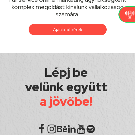
komplex megoldást kínálunk vállalkozásod
számára.
Ajánlatot kérek
Lépj be
velünk együtt
a jövőbe!