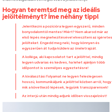
Hogyan teremtsd meg az ideális
jelöltélményt? Íme néhány tipp!
Jelentkezni a pozícióra legyen egyszerű, minden
bonyodalomtól mentes! Miért? Nem akarod már az
első lépés megnehezítésével elveszíteni az ígérete
jelölteket. Engedd meg neki, hogy könnyen és
egyszerűen át tudja küldeni az önéletrajzát.
A kolléga, aki kapcsolatot tart a jelölttel, mindig
legyen udvarias és kedves, ha lehet ajánljon több
időpontot is személyes egyeztetésre!
A kiválasztási folyamat ne legyen feleslegesen
hosszú, kommunikáljunk a jelölttel közben arról, hogy
mik a következő lépések, legyünk transzparensek!
Az interjú után mindig adjunk időben visszajelzést!