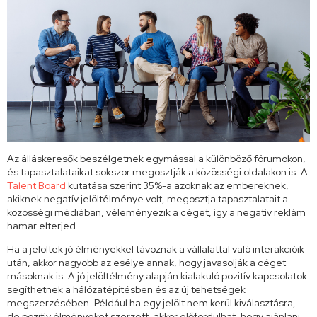
Az álláskeresők beszélgetnek egymással a különböző fórumokon,
és tapasztalataikat sokszor megosztják a közösségi oldalakon is. A
Talent Board
kutatása szerint 35%-a azoknak az embereknek,
akiknek negatív jelöltélménye volt, megosztja tapasztalatait a
közösségi médiában, véleményezik a céget, így a negatív reklám
hamar elterjed.
Ha a jelöltek jó élményekkel távoznak a vállalattal való interakcióik
után, akkor nagyobb az esélye annak, hogy javasolják a céget
másoknak is. A jó jelöltélmény alapján kialakuló pozitív kapcsolatok
segíthetnek a hálózatépítésben és az új tehetségek
megszerzésében. Például ha egy jelölt nem kerül kiválasztásra,
de pozitív élményeket szerzett, akkor előfordulhat, hogy ajánlani