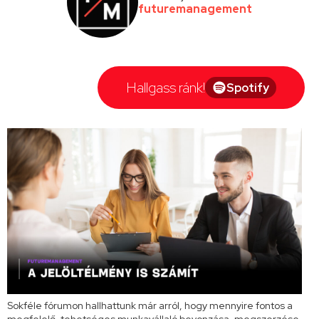
futuremanagement
Hallgass ránk!
Spotify
Sokféle fórumon hallhattunk már arról, hogy mennyire fontos a