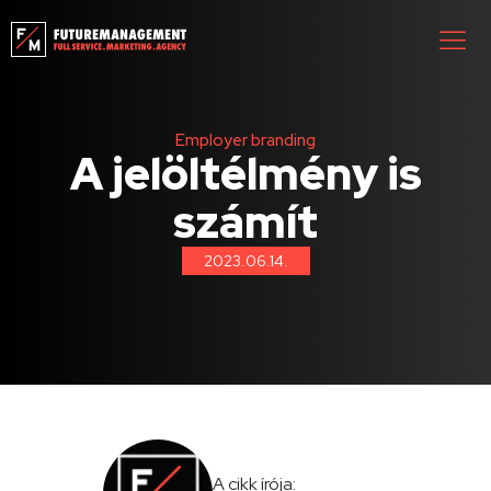
Employer branding
A jelöltélmény is
számít
2023.06.14.
A cikk írója: