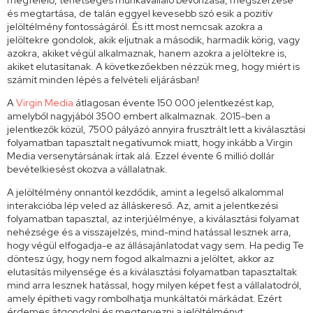
megfelelő, tehetséges munkavállaló bevonzása, megszerzése
és megtartása, de talán eggyel kevesebb szó esik a pozitív
jelöltélmény fontosságáról. És itt most nemcsak azokra a
jelöltekre gondolok, akik eljutnak a második, harmadik körig, vagy
azokra, akiket végül alkalmaznak, hanem azokra a jelöltekre is,
akiket elutasítanak. A következőekben nézzük meg, hogy miért is
számít minden lépés a felvételi eljárásban!
A
Virgin Media
átlagosan évente 150 000 jelentkezést kap,
amelyből nagyjából 3500 embert alkalmaznak. 2015-ben a
jelentkezők közül, 7500 pályázó annyira frusztrált lett a kiválasztási
folyamatban tapasztalt negatívumok miatt, hogy inkább a Virgin
Media versenytársának írtak alá. Ezzel évente 6 millió dollár
bevételkiesést okozva a vállalatnak.
A jelöltélmény onnantól kezdődik, amint a legelső alkalommal
interakcióba lép veled az álláskereső. Az, amit a jelentkezési
folyamatban tapasztal, az interjúélménye, a kiválasztási folyamat
nehézsége és a visszajelzés, mind-mind hatással lesznek arra,
hogy végül elfogadja-e az állásajánlatodat vagy sem. Ha pedig Te
döntesz úgy, hogy nem fogod alkalmazni a jelöltet, akkor az
elutasítás milyensége és a kiválasztási folyamatban tapasztaltak
mind arra lesznek hatással, hogy milyen képet fest a vállalatodról,
amely építheti vagy rombolhatja munkáltatói márkádat. Ezért
érdemes átgondolni és megtervezni a jelöltélményt.