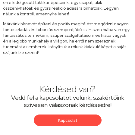
erre kidolgozott taktikai lépéseink, egy csapat, akik
összehívhatóak és gyors reakció adására bírhatóak. Legyen
nálunk a kontroll, amennyire lehet!
Márkánk hírnevét építeni és pozitív megítélést megőrizni nagyon
fontos eladás és toborzás szempontjából is. Hiszen hiába van egy
fantasztikus termékem, szuper szolgáltatásom és hiába vagyok
én a legjobb munkahely a világon, ha erről nem szereznek
tudomást az emberek. Irányítsuk a rólunk kialakuló képet a saját
szájunk íze szerint!
Kérdésed van?
Vedd fel a kapcsolatot velünk, szakértőink
szívesen válaszonak kérdéseidre!
Kapcsolat