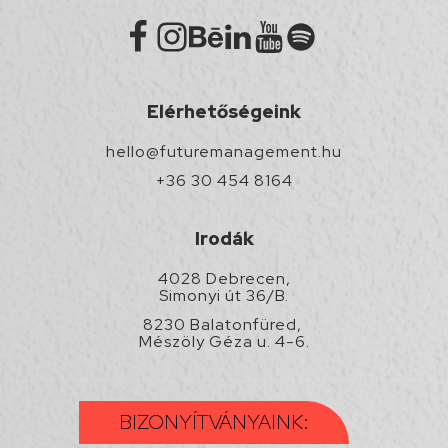
Elérhetőségeink
hello@futuremanagement.hu
+36 30 454 8164
Irodák
4028 Debrecen,
Simonyi út 36/B.
8230 Balatonfüred,
Mészöly Géza u. 4-6.
BIZONYÍTVÁNYAINK: