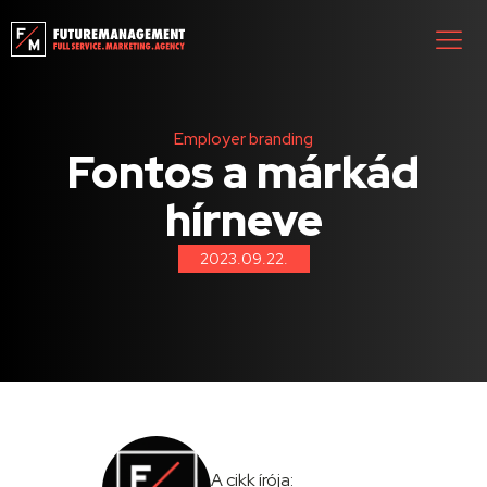
Employer branding
Fontos a márkád
hírneve
2023.09.22.
A cikk írója: