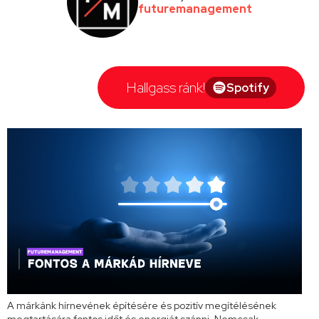
futuremanagement
Hallgass ránk!
Spotify
A márkánk hírnevének építésére és pozitív megítélésének