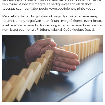
kép rólunk. A negatív megítélés pedig kevesebb eladáshoz,
toborzás szempontjából pedig kevesebb jelentkezőhöz vezet.
Mivel előfordulhat, hogy hibázunk vagy olyan váratlan esemény
történik, amely negatívan hat márkánk megítélésére, ezért fontos
ezekre előre felkészülni. Na de hogyan lehet felkészülni egy előre
nem látott eseményre? Néhány taktikai lépés kidolgozásával,