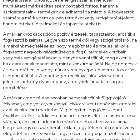
megtartására fontos időt és energiát szánni. Nemcsak
munkáltatói márkaépítés szempontjából fontos, hanem a
szolgáltatásaink, termékeink eladhatósága miatt is. A fogyasztók
számára a márka nem csupán terméket vagy szolgáltatást jelent,
hanem értéket, érzelmeket és tapasztalatokat is.
A márkánkhoz kapcsolódó pozitív érzések, tapasztalatok erősítik a
fogyasztói bizalmat. Legyen szó termékről vagy szolgáltatásról, ha
a márkánk megítélése az, hogy megbízható és hiteles, akkor a
fogyasztó nagyobb valószínűséggel fog új terméket kipróbálni
vagy más szolgáltatásokat is igénybe venni tőlünk, még akkor is,
ha az ára annak magasabb, mint a konkurenciánál. Na de nemcsak
ár tekintetében lesz egy márka versenyképes, hanem a toborzás
szempontjából is. A tehetséges munkavállalók szívesebben
jelentkeznek egy olyan céghez, amelynek társadalmilag jó a
megítélése.
A márkánk megítélése azonban nemcsak tőlünk függ: önjáró
folyamat, amelyet olykor könnyű, olykor viszont nehéz visszaterelni
az általunk kívánt mederbe. Míg felépíteni egy jó összképet
évekbe is telhet, addig lerombolni öt perc is elég, különösen a mai
világban, amikor minden információ a zsebünkben van azonnal.
Elég csak egy rosszul sikerült reklám, egy félresiklott rendezvény
elégedetlen résztvevőkkel, egy rosszul megfogalmazott mondat
az állásra jelentkezőnek, és az emberek fejében rögtön változik a