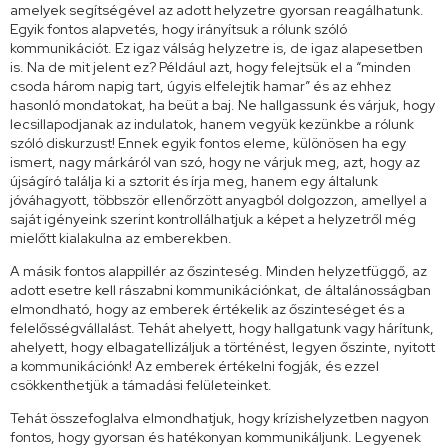
amelyek segítségével az adott helyzetre gyorsan reagálhatunk.
Egyik fontos alapvetés, hogy irányítsuk a rólunk szóló
kommunikációt. Ez igaz válság helyzetre is, de igaz alapesetben
is. Na de mit jelent ez? Például azt, hogy felejtsük el a “minden
csoda három napig tart, úgyis elfelejtik hamar” és az ehhez
hasonló mondatokat, ha beüt a baj. Ne hallgassunk és várjuk, hogy
lecsillapodjanak az indulatok, hanem vegyük kezünkbe a rólunk
szóló diskurzust! Ennek egyik fontos eleme, különösen ha egy
ismert, nagy márkáról van szó, hogy ne várjuk meg, azt, hogy az
újságíró találja ki a sztorit és írja meg, hanem egy általunk
jóváhagyott, többször ellenőrzött anyagból dolgozzon, amellyel a
saját igényeink szerint kontrollálhatjuk a képet a helyzetről még
mielőtt kialakulna az emberekben.
A másik fontos alappillér az őszinteség. Minden helyzetfüggő, az
adott esetre kell rászabni kommunikációnkat, de általánosságban
elmondható, hogy az emberek értékelik az őszinteséget és a
felelősségvállalást. Tehát ahelyett, hogy hallgatunk vagy hárítunk,
ahelyett, hogy elbagatellizáljuk a történést, legyen őszinte, nyitott
a kommunikációnk! Az emberek értékelni fogják, és ezzel
csökkenthetjük a támadási felületeinket.
Tehát összefoglalva elmondhatjuk, hogy krízishelyzetben nagyon
fontos, hogy gyorsan és hatékonyan kommunikáljunk. Legyenek