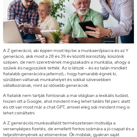
A Z generáció, aki éppen most lép be a munkaerőpiacra és az Y
generáció, akik most a 28 és 39 év közötti korosztály, köszönik
szépen, de nem szeretnének megszakadni a munkába, ahogy a
szüleik és nagyszüleik tették. Az is látszik – és ez talán mindkét
fiatalabb generációra jellemző,- hogy hamarabb égnek ki,
sűrűbben váltanak munkahelyet és sokkal szívesebben
vállalkoznának, mint az idősebb generációk.
A fiatalok nem tartják fontosnak a mai világban a lexikális tudást,
hiszen ott a Google, ahol mindent meg lehet találni fél perc alatt
és ott van most már a chat GPT, amivel elég sok mindent meg is
lehet csináltatni.
A Z generációs munkavállalót természetesen motiválja a
versenyképes fizetés, de emellett fontos számára a jó csapat és a
teljesítményének az elismerése. Ők mobilak, gyakran saját