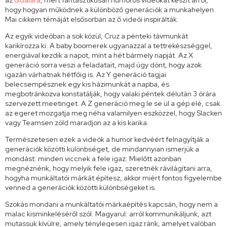
az
oldalára
, mert fantasztikusan humoros videókat készít arról,
hogy hogyan működnek a különböző generációk a munkahelyen.
Mai cikkem témáját elsősorban az ő videói inspirálták.
Az egyik videóban a sok közül, Cruz a pénteki távmunkát
karikírozza ki. A baby boomerek ugyanazzal a tettrekészséggel,
energiával kezdik a napot, mint a hét bármely napját. Az X
generáció sorra veszi a feladatait, majd úgy dönt, hogy azok
igazán várhatnak hétfőig is. Az Y generáció tagjai
belecsempésznek egy kis házimunkát a napba, és
megbotránkozva konstatálják, hogy valaki péntek délután 3 órára
szervezett meetinget. A Z generáció meg le se ül a gép elé, csak
az egeret mozgatja meg néha valamilyen eszközzel, hogy Slacken
vagy Teamsen zöld maradjon az a kis karika.
Természetesen ezek a videók a humor kedvéért felnagyítják a
generációk közötti különbséget, de mindannyian ismerjük a
mondást: minden viccnek a fele igaz. Mielőtt azonban
megnéznénk, hogy melyik fele igaz, szeretnék rávilágítani arra,
hogyha munkáltatói márkát építesz, akkor miért fontos figyelembe
venned a generációk közötti különbségeket is.
Szokás mondani a munkáltatói márkaépítés kapcsán, hogy nem a
malac kisminkeléséről szól. Magyarul: arról kommunikáljunk, azt
mutassuk kívülre, amely ténylegesen igaz ránk, amelyet valóban