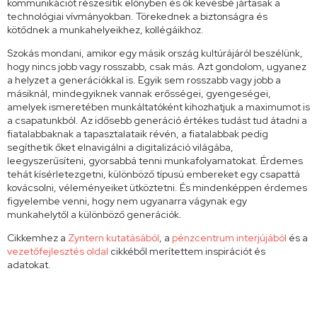
kommunikációt részesítik előnyben és ők kevésbé jártasak a
technológiai vívmányokban. Törekednek a biztonságra és
kötődnek a munkahelyeikhez, kollégáikhoz.
Szokás mondani, amikor egy másik ország kultúrájáról beszélünk,
hogy nincs jobb vagy rosszabb, csak más. Azt gondolom, ugyanez
a helyzet a generációkkal is. Egyik sem rosszabb vagy jobb a
másiknál, mindegyiknek vannak erősségei, gyengeségei,
amelyek ismeretében munkáltatóként kihozhatjuk a maximumot is
a csapatunkból. Az idősebb generáció értékes tudást tud átadni a
fiatalabbaknak a tapasztalataik révén, a fiatalabbak pedig
segíthetik őket elnavigálni a digitalizáció világába,
leegyszerűsíteni, gyorsabbá tenni munkafolyamatokat. Érdemes
tehát kísérletezgetni, különböző típusú embereket egy csapattá
kovácsolni, véleményeiket ütköztetni. És mindenképpen érdemes
figyelembe venni, hogy nem ugyanarra vágynak egy
munkahelytől a különböző generációk.
Cikkemhez a
Zyntern kutatásából
, a
pénzcentrum interjújából
és a
vezetőfejlesztés oldal
cikkéből merítettem inspirációt és
adatokat.