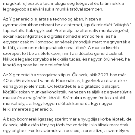
magukat fejlesztik a technológia segítségével és talán nekik a
legnagyobb az elvárásuk a munkáltatóval szemben.
Az Y generáció is jártas a technológiában, hiszen a
gyermekkorukban robbant be az internet, így ők mindkét “világból”
tapasztalhattak egy kicsit. Preferálja az alternatív munkavégzést,
sokan kacsintgatnak a digitális nomád életmód felé, és ha
egyszer csak milliomosok lennének (mondjuk mert megnyerték a
lottót), akkor nem dolgoznának soha többé. A munka kisebb
szerepet tölt be az életükben, mint az idősebb generációknál.
Náluk a legalacsonyabb a lexikális tudás, és nagyon örülnének, ha
lehetőleg sose kellene telefonálni.
Az X generáció a szorgalmas típus. Ők azok, akik 2023-ban már
40 és 66 év között vannak. Racionálisak, figyelnek a részletekre
és nagyon jó elemzők. Ők fektették le a digitalizáció alapjait.
Közülük sokan munkaalkoholisták, nehezen találják az egyensúlyt a
munka és a magánélet között. Számukra nagyon fontos a stabil
munkahely, az, hogy legyen előttük karrierút. Egy nagyon
lelkiismeretes generáció.
A baby boomerek igazság szerint már a nyugdíjas korba léptek, de
ők azok, akik aztán tényleg több évtizedekig is lojálisak maradtak
egy céghez. Fontos számukra a pozíció, a presztízs, a személyes