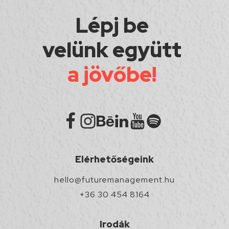
Lépj be
velünk együtt
a jövőbe!
Elérhetőségeink
hello@futuremanagement.hu
+36 30 454 8164
Irodák