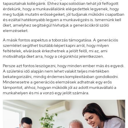
tapasztalnak kollégáink. Ehhez kapcsolódóan tehát jól felfogott
érdekünk, hogy a munkavállalóink elégedettek legyenek, hogy
meg tudják mutatni erősségeiket, jól tudjanak működni csapatban
és ezáltal hatékonyabb legyen a munkavégzés is. Ismernünk kell
őket, amelyhez segítségül hívhatjuk a generációkról szóló
elemzéseket.
A másik fontos aspektus a toborzás támogatása. A generációs
szemlélet segíthet tisztább képet kapni arról, hogy milyen
feltételek, elvárások érkezhetnek a jelölt felől, mi az, ami
motiválhatja őket arra, hogy a cégünkhöz jelentkezzen.
Persze azt fontos leszögezni, hogy minden ember más és egyedi.
A születési idő alapján nem lehet valakit teljes mértékben
bekategorizálni, mindig érdemes komplexitásban gondolkodni.
Mindenesetre a generációs elemzések adhatnak egy erős
támpontot, ahhoz, hogyan működik jól az adott munkavállaló a
munkahelyen és mi a vonzó egy jelölt számára.