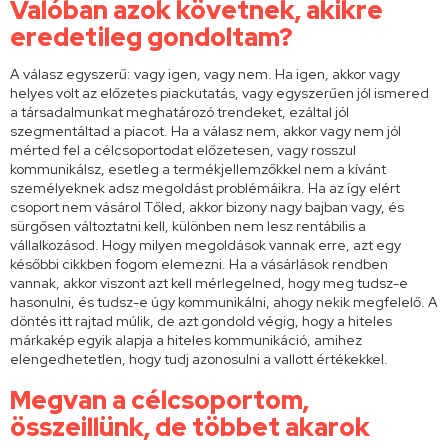
Valóban azok követnek, akikre
eredetileg gondoltam?
A válasz egyszerű: vagy igen, vagy nem. Ha igen, akkor vagy
helyes volt az előzetes piackutatás, vagy egyszerűen jól ismered
a társadalmunkat meghatározó trendeket, ezáltal jól
szegmentáltad a piacot. Ha a válasz nem, akkor vagy nem jól
mérted fel a célcsoportodat előzetesen, vagy rosszul
kommunikálsz, esetleg a termékjellemzőkkel nem a kívánt
személyeknek adsz megoldást problémáikra. Ha az így elért
csoport nem vásárol Tőled, akkor bizony nagy bajban vagy, és
sürgősen változtatni kell, különben nem lesz rentábilis a
vállalkozásod. Hogy milyen megoldások vannak erre, azt egy
későbbi cikkben fogom elemezni. Ha a vásárlások rendben
vannak, akkor viszont azt kell mérlegelned, hogy meg tudsz-e
hasonulni, és tudsz-e úgy kommunikálni, ahogy nekik megfelelő. A
döntés itt rajtad múlik, de azt gondold végig, hogy a hiteles
márkakép egyik alapja a hiteles kommunikáció, amihez
elengedhetetlen, hogy tudj azonosulni a vallott értékekkel.
Megvan a célcsoportom,
összeillünk, de többet akarok