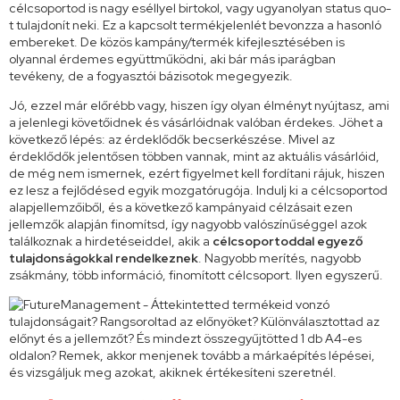
célcsoportod is nagy eséllyel birtokol, vagy ugyanolyan status quo-
t tulajdonít neki. Ez a kapcsolt termékjelenlét bevonzza a hasonló
embereket. De közös kampány/termék kifejlesztésében is
olyannal érdemes együttműködni, aki bár más iparágban
tevékeny, de a fogyasztói bázisotok megegyezik.
Jó, ezzel már előrébb vagy, hiszen így olyan élményt nyújtasz, ami
a jelenlegi követőidnek és vásárlóidnak valóban érdekes. Jöhet a
következő lépés: az érdeklődők becserkészése. Mivel az
érdeklődők jelentősen többen vannak, mint az aktuális vásárlóid,
de még nem ismernek, ezért figyelmet kell fordítani rájuk, hiszen
ez lesz a fejlődésed egyik mozgatórugója. Indulj ki a célcsoportod
alapjellemzőiből, és a következő kampányaid célzásait ezen
jellemzők alapján finomítsd, így nagyobb valószínűséggel azok
találkoznak a hirdetéseiddel, akik a
célcsoportoddal egyező
tulajdonságokkal rendelkeznek
. Nagyobb merítés, nagyobb
zsákmány, több információ, finomított célcsoport. Ilyen egyszerű.