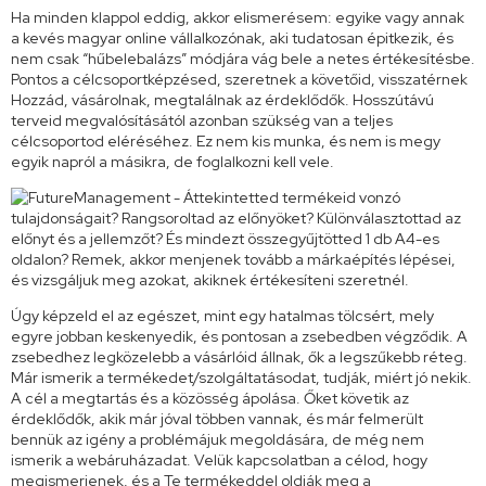
Ha minden klappol eddig, akkor elismerésem: egyike vagy annak
a kevés magyar online vállalkozónak, aki tudatosan épitkezik, és
nem csak “hűbelebalázs” módjára vág bele a netes értékesítésbe.
Pontos a célcsoportképzésed, szeretnek a követőid, visszatérnek
Hozzád, vásárolnak, megtalálnak az érdeklődők. Hosszútávú
terveid megvalósításától azonban szükség van a teljes
célcsoportod eléréséhez. Ez nem kis munka, és nem is megy
egyik napról a másikra, de foglalkozni kell vele.
Úgy képzeld el az egészet, mint egy hatalmas tölcsért, mely
egyre jobban keskenyedik, és pontosan a zsebedben végződik. A
zsebedhez legközelebb a vásárlóid állnak, ők a legszűkebb réteg.
Már ismerik a termékedet/szolgáltatásodat, tudják, miért jó nekik.
A cél a megtartás és a közösség ápolása. Őket követik az
érdeklődők, akik már jóval többen vannak, és már felmerült
bennük az igény a problémájuk megoldására, de még nem
ismerik a webáruházadat. Velük kapcsolatban a célod, hogy
megismerjenek, és a Te termékeddel oldják meg a