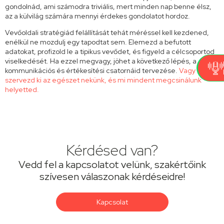
gondolnád, ami számodra triviális, mert minden nap benne élsz,
az a külvilág számára mennyi érdekes gondolatot hordoz.
Vevőoldali stratégiád felállítását tehát méréssel kell kezdened,
enélkül ne mozdulj egy tapodtat sem. Elemezd a befutott
adatokat, profizold le a tipikus vevődet, és figyeld a célcsoportod
viselkedését. Ha ezzel megvagy, jöhet a következő lépés, a
kommunikációs és értékesítési csatornáid tervezése.
Vagy
szervezd ki az egészet nekünk, és mi mindent megcsinálunk
helyetted.
Kérdésed van?
Vedd fel a kapcsolatot velünk, szakértőink
szívesen válaszonak kérdéseidre!
Kapcsolat