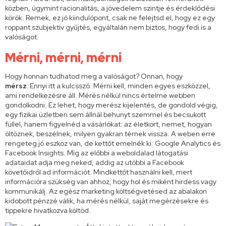
közben, úgymint racionalitás, a jövedelem szintje és érdeklődési
körök. Remek, ez jó kiindulópont, csak ne felejtsd el, hogy ez egy
roppant szubjektív gyűjtés, egyáltalán nem biztos, hogy fedi is a
valóságot.
Mérni, mérni, mérni
Hogy honnan tudhatod meg a valóságot? Onnan, hogy
mérsz.
Ennyi itt a kulcsszó. Mérni kell, minden egyes eszközzel,
ami rendelkezésre áll. Mérés nélkül nincs értelme webben
gondolkodni. Ez lehet, hogy merész kijelentés, de gondold végig,
egy fizikai üzletben sem állnál behunyt szemmel és becsukott
füllel, hanem figyelnéd a vásárlókat: az életkort, nemet, hogyan
öltöznek, beszélnek, milyen gyakran térnek vissza. A weben erre
rengeteg jó eszköz van, de kettőt emelnék ki: Google Analytics és
Facebook Insights. Míg az előbbi a weboldalad látogatási
adataidat adja meg neked, addig az utóbbi a Facebook
követőidről ad információt. Mindkettőt használni kell, mert
információra szükség van ahhoz, hogy hol és miként hirdess vagy
kommunikálj. Az egész marketing költségvetésed az abalakon
kidobott pénzzé válik, ha mérés nélkül, saját megérzésekre és
tippekre hivatkozva költöd.