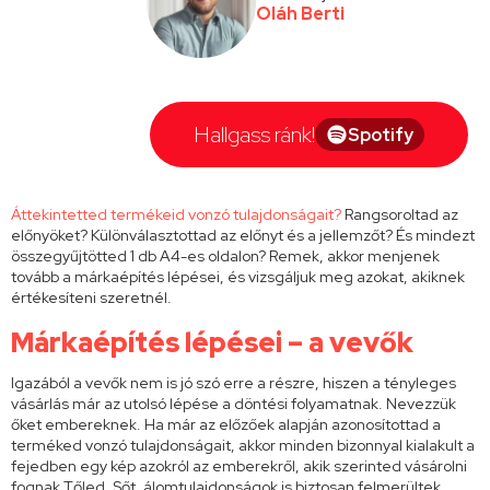
Oláh Berti
Hallgass ránk!
Spotify
Áttekintetted termékeid vonzó tulajdonságait?
Rangsoroltad az
előnyöket? Különválasztottad az előnyt és a jellemzőt? És mindezt
összegyűjtötted 1 db A4-es oldalon? Remek, akkor menjenek
tovább a márkaépítés lépései, és vizsgáljuk meg azokat, akiknek
értékesíteni szeretnél.
Márkaépítés lépései – a vevők
Igazából a vevők nem is jó szó erre a részre, hiszen a tényleges
vásárlás már az utolsó lépése a döntési folyamatnak. Nevezzük
őket embereknek. Ha már az előzőek alapján azonosítottad a
terméked vonzó tulajdonságait, akkor minden bizonnyal kialakult a
fejedben egy kép azokról az emberekről, akik szerinted vásárolni
fognak Tőled. Sőt, álomtulajdonságok is biztosan felmerültek