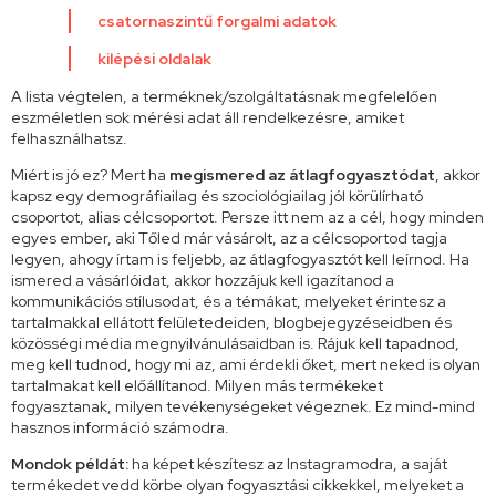
csatornaszintű forgalmi adatok
kilépési oldalak
A lista végtelen, a terméknek/szolgáltatásnak megfelelően
eszméletlen sok mérési adat áll rendelkezésre, amiket
felhasználhatsz.
Miért is jó ez? Mert ha
megismered az átlagfogyasztódat
, akkor
kapsz egy demográfiailag és szociológiailag jól körülírható
csoportot, alias célcsoportot. Persze itt nem az a cél, hogy minden
egyes ember, aki Tőled már vásárolt, az a célcsoportod tagja
legyen, ahogy írtam is feljebb, az átlagfogyasztót kell leírnod. Ha
ismered a vásárlóidat, akkor hozzájuk kell igazítanod a
kommunikációs stílusodat, és a témákat, melyeket érintesz a
tartalmakkal ellátott felületedeiden, blogbejegyzéseidben és
közösségi média megnyilvánulásaidban is. Rájuk kell tapadnod,
meg kell tudnod, hogy mi az, ami érdekli őket, mert neked is olyan
tartalmakat kell előállítanod. Milyen más termékeket
fogyasztanak, milyen tevékenységeket végeznek. Ez mind-mind
hasznos információ számodra.
Mondok példát:
ha képet készítesz az Instagramodra, a saját
termékedet vedd körbe olyan fogyasztási cikkekkel, melyeket a