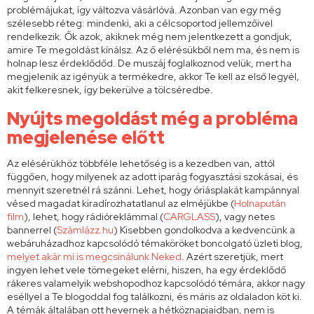
problémájukat, így változva vásárlóvá. Azonban van egy még
szélesebb réteg: mindenki, aki a célcsoportod jellemzőivel
rendelkezik. Ők azok, akiknek még nem jelentkezett a gondjuk,
amire Te megoldást kínálsz. Az ő elérésükből nem ma, és nem is
holnap lesz érdeklődőd. De muszáj foglalkoznod velük, mert ha
megjelenik az igényük a termékedre, akkor Te kell az első legyél,
akit felkeresnek, így bekerülve a tölcséredbe.
Nyújts megoldást még a probléma
megjelenése előtt
Az elésérükhöz többféle lehetőség is a kezedben van, attól
függően, hogy milyenek az adott iparág fogyasztási szokásai, és
mennyit szeretnél rá szánni. Lehet, hogy óriásplakát kampánnyal
vésed magadat kiradírozhatatlanul az elméjükbe (
Holnapután
film
), lehet, hogy rádióreklámmal (
CARGLASS
), vagy netes
bannerrel (
Számlázz.hu
) Kisebben gondolkodva a kedvencünk a
webáruházadhoz kapcsolódó témaköröket boncolgató üzleti blog,
melyet akár mi is megcsinálunk Neked
. Azért szeretjük, mert
ingyen lehet vele tömegeket elérni, hiszen, ha egy érdeklődő
rákeres valamelyik webshopodhoz kapcsolódó témára, akkor nagy
eséllyel a Te blogoddal fog találkozni, és máris az oldaladon köt ki.
A témák általában ott hevernek a hétköznapjaidban, nem is