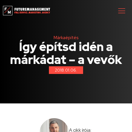
Márkaépítés
Így építsd idén a
márkádat – a vevők
2018.01.06.
A cikk írója: