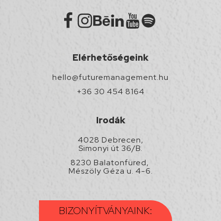
Elérhetőségeink
hello@futuremanagement.hu
+36 30 454 8164
Irodák
4028 Debrecen,
Simonyi út 36/B.
8230 Balatonfüred,
Mészöly Géza u. 4-6.
BIZONYÍTVÁNYAINK: