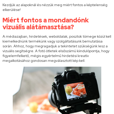
Kezdjük az alapoknál és nézzük meg miért fontos a képtelenség
elkerülése!
Miért fontos a mondandónk
vizuális alátámasztása?
A médiazajban, hirdetések, weboldalak, posztok tömege közül kell
kiemelkednünk termékünk vagy szolgáltatásunk bemutatása
során. Ahhoz, hogy megragadjuk a tekintetet szükségünk lesz a
vizuális segítségre. A fotó ötletek elsőszámú kiindulópontja, hogy
figyelemfelkető, mégis egyértelmű hirdetési kreatív
megalkotásához gondosan megválasztott kép kell.