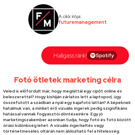
A cikk írója:
futuremanagement
Hallgass ránk!
Spotify
Fotó ötletek marketing célra
Veled is előfordult már, hogy megláttál egy cipőt online és
beleszerettél? Hogy kishíján zárlatos lett a laptopod, úgy
összefutott a szádban a nyál egy kajafotó láttán? A képeknek
hatalmuk van, a minket érő vizuális ingerek pedig szignifikáns
hatással vannak fogyasztói döntéseinkre. Egy jó
marketingszakember azonban tudja, hogy fotó és fotó között
óriási különbség lehet. A vizuális ingerkeltés vagy
történetmesélés oltárán nem áldozható fel a hitelesség.