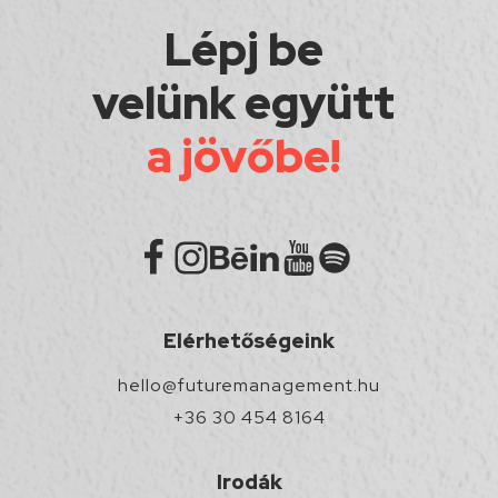
Lépj be
velünk együtt
a jövőbe!
Elérhetőségeink
hello@futuremanagement.hu
+36 30 454 8164
Irodák