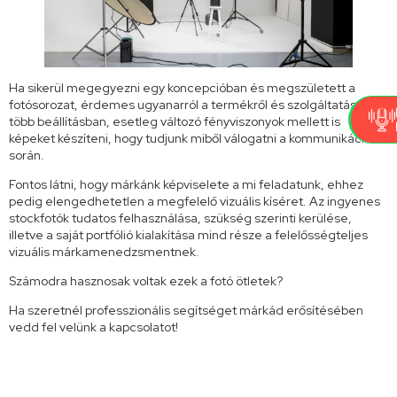
Ha sikerül megegyezni egy koncepcióban és megszületett a
fotósorozat, érdemes ugyanarról a termékről és szolgáltatásról
több beállításban, esetleg változó fényviszonyok mellett is
képeket készíteni, hogy tudjunk miből válogatni a kommunikáció
során.
Fontos látni, hogy márkánk képviselete a mi feladatunk, ehhez
pedig elengedhetetlen a megfelelő vizuális kíséret. Az ingyenes
stockfotók tudatos felhasználása, szükség szerinti kerülése,
illetve a saját portfólió kialakítása mind része a felelősségteljes
vizuális márkamenedzsmentnek.
Számodra hasznosak voltak ezek a fotó ötletek?
Ha szeretnél professzionális segítséget márkád erősítésében
vedd fel velünk a kapcsolatot!