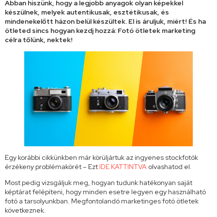
Abban hiszünk, hogy a legjobb anyagok olyan képekkel
készülnek, melyek autentikusak, esztétikusak, és
mindenekelőtt házon belül készültek. El is áruljuk, miért! És ha
ötleted sincs hogyan kezdj hozzá: Fotó ötletek marketing
célra tőlünk, nektek!
Egy korábbi cikkünkben már körüljártuk az ingyenes stockfotók
érzékeny problémakörét – Ezt
IDE KATTINTVA
olvashatod el.
Most pedig vizsgáljuk meg, hogyan tudunk hatékonyan saját
képtárat felépíteni, hogy minden esetre legyen egy használható
fotó a tarsolyunkban. Megfontolandó marketinges fotó ötletek
következnek.