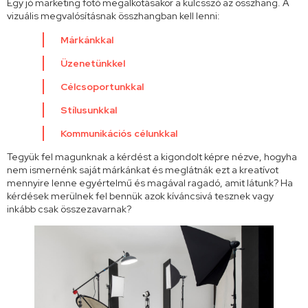
Egy jó marketing fotó megalkotásakor a kulcsszó az összhang. A
vizuális megvalósításnak összhangban kell lenni:
Márkánkkal
Üzenetünkkel
Célcsoportunkkal
Stílusunkkal
Kommunikációs célunkkal
Tegyük fel magunknak a kérdést a kigondolt képre nézve, hogyha
nem ismernénk saját márkánkat és meglátnák ezt a kreatívot
mennyire lenne egyértelmű és magával ragadó, amit látunk? Ha
kérdések merülnek fel bennük azok kíváncsivá tesznek vagy
inkább csak összezavarnak?