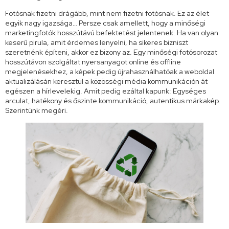
Fotósnak fizetni drágább, mint nem fizetni fotósnak. Ez az élet
egyik nagy igazsága… Persze csak amellett, hogy a minőségi
marketingfotók hosszútávú befektetést jelentenek. Ha van olyan
keserű pirula, amit érdemes lenyelni, ha sikeres bizniszt
szeretnénk építeni, akkor ez bizony az. Egy minőségi fotósorozat
hosszútávon szolgáltat nyersanyagot online és offline
megjelenésekhez, a képek pedig újrahasználhatóak a weboldal
aktualizálásán keresztül a közösségi média kommunikáción át
egészen a hírlevelekig. Amit pedig ezáltal kapunk: Egységes
arculat, hatékony és őszinte kommunikáció, autentikus márkakép.
Szerintünk megéri.