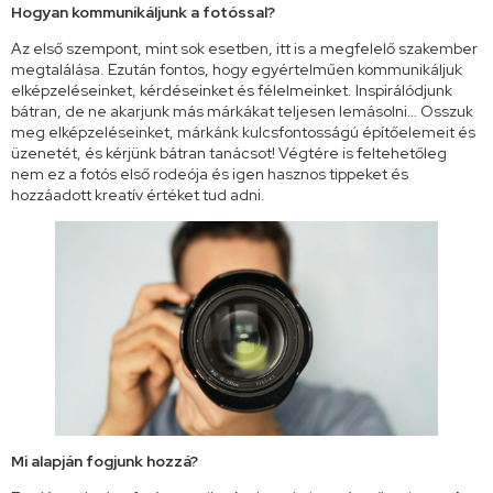
Hogyan kommunikáljunk a fotóssal?
Az első szempont, mint sok esetben, itt is a megfelelő szakember
megtalálása. Ezután fontos, hogy egyértelműen kommunikáljuk
elképzeléseinket, kérdéseinket és félelmeinket. Inspirálódjunk
bátran, de ne akarjunk más márkákat teljesen lemásolni… Osszuk
meg elképzeléseinket, márkánk kulcsfontosságú építőelemeit és
üzenetét, és kérjünk bátran tanácsot! Végtére is feltehetőleg
nem ez a fotós első rodeója és igen hasznos tippeket és
hozzáadott kreatív értéket tud adni.
Mi alapján fogjunk hozzá?