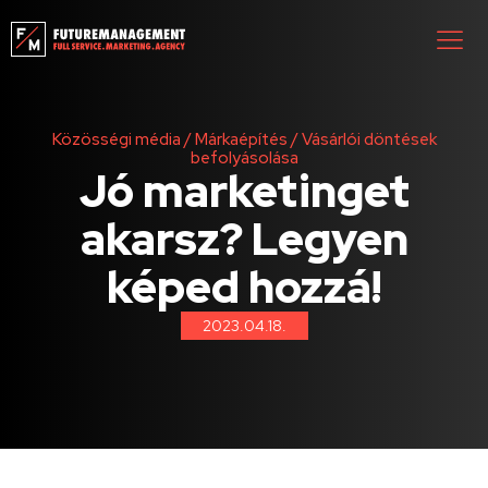
Közösségi média
/
Márkaépítés
/
Vásárlói döntések
befolyásolása
Jó marketinget
akarsz? Legyen
képed hozzá!
2023.04.18.