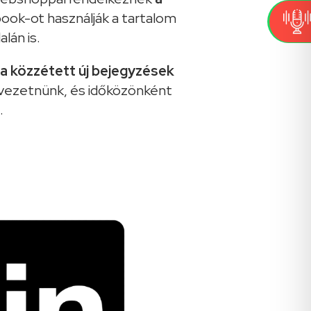
ook-ot használják a tartalom
lán is.
a közzétett új bejegyzések
 vezetnünk, és időközönként
.