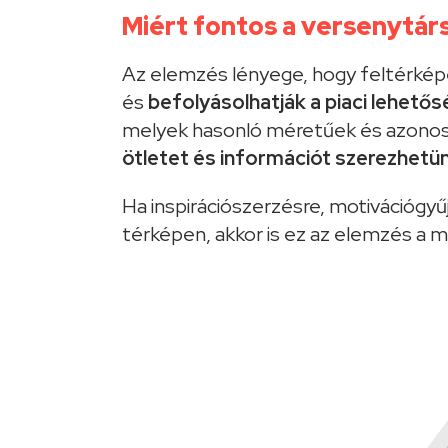
Miért fontos a versenytár
Az elemzés lényege, hogy feltérké
és
befolyásolhatják a piaci lehetős
melyek hasonló méretűek és azonos
ötletet és információt szerezhetü
Ha inspirációszerzésre, motivációgy
térképen, akkor is ez az elemzés a 