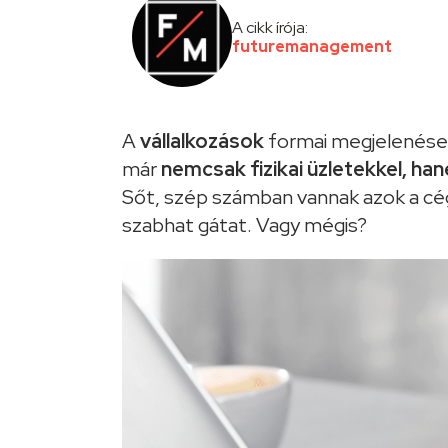
A cikk írója:
futuremanagement
A
vállalkozások
formai megjelenése 
már
nemcsak fizikai üzletekkel, han
Sőt, szép számban vannak azok a cég
szabhat gátat. Vagy mégis?