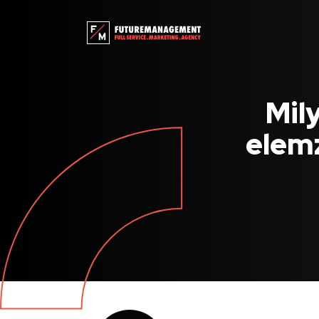
Mil
elem