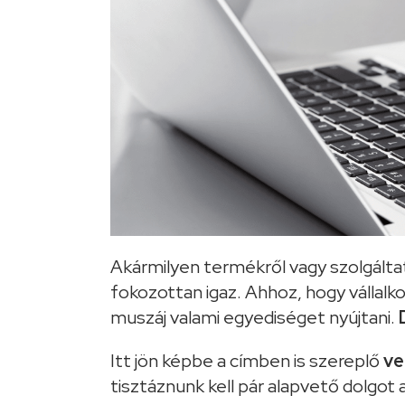
Akármilyen termékről vagy szolgálta
fokozottan igaz. Ahhoz, hogy vállal
muszáj valami egyediséget nyújtani.
Itt jön képbe a címben is szereplő
ve
tisztáznunk kell pár alapvető dolgot a