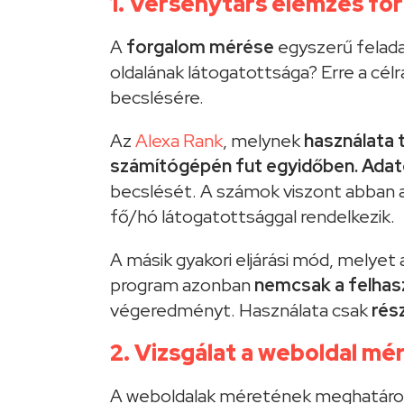
1. Versenytárs elemzés for
A
forgalom mérése
egyszerű felada
oldalának látogatottsága? Erre a cél
becslésére.
Az
Alexa Rank
, melynek
használata 
számítógépén fut egyidőben. Adat
becslését. A számok viszont abban a
fő/hó látogatottsággal rendelkezik.
A másik gyakori eljárási mód, melyet
program azonban
nemcsak a felhasz
végeredményt. Használata csak
rés
2. Vizsgálat a weboldal mé
A weboldalak méretének meghatároz