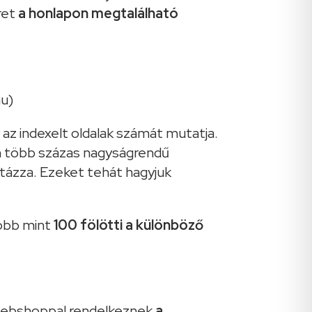
ret
a honlapon megtalálható
hu)
 az indexelt oldalak számát mutatja.
en több százas nagyságrendű
istázza. Ezeket tehát hagyjuk
több mint
100 fölötti a különböző
y webshoppal rendelkeznek
a