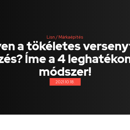
Lisn
/
Márkaépítés
yen a tökéletes verseny
zés? Íme a 4 leghatéko
módszer!
2021.10.18.