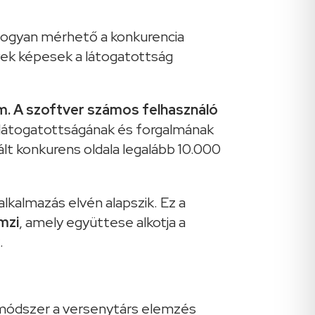
 hogyan mérhető a konkurencia
lyek képesek a látogatottság
. A szoftver számos felhasználó
a látogatottságának és forgalmának
lt konkurens oldala legalább 10.000
kalmazás elvén alapszik. Ez a
mzi
, amely együttese alkotja a
.
módszer a versenytárs elemzés