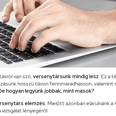
tásról van szó,
versenytársunk mindig lesz
. Ez a 
kozásunk hosszú távon fennmaradhasson, valamint n
De hogyan legyünk jobbak, mint mások?
rsenytárs elemzés
. Mielőtt azonban elárulnánk 
 vizsgálat lényegéről.