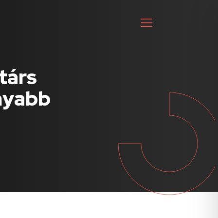
társ
nyabb