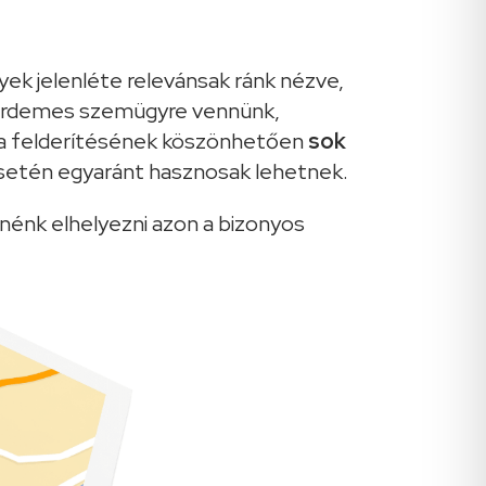
ek jelenléte relevánsak ránk nézve,
t érdemes szemügyre vennünk,
ia felderítésének köszönhetően
sok
esetén egyaránt hasznosak lehetnek.
nénk elhelyezni azon a bizonyos