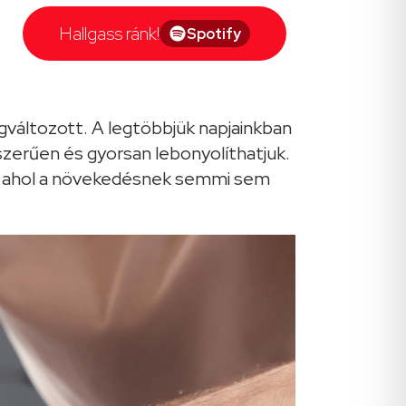
Hallgass ránk!
Spotify
áltozott. A legtöbbjük napjainkban
yszerűen és gyorsan lebonyolíthatjuk.
eg, ahol a növekedésnek semmi sem