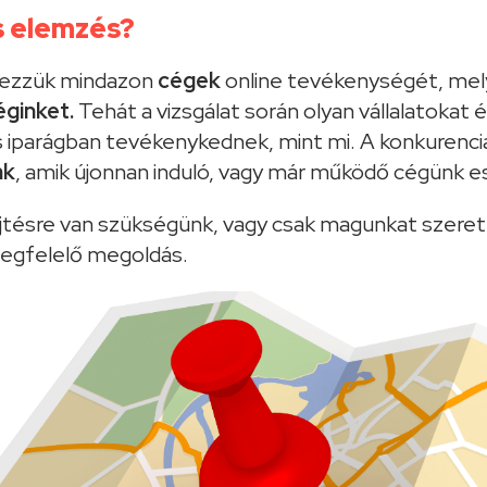
s elemzés?
pezzük mindazon
cégek
online tevékenységét, mely
éginket.
Tehát a vizsgálat során olyan vállalatoka
 iparágban tevékenykednek, mint mi. A konkurenc
nk
, amik újonnan induló, vagy már működő cégünk 
űjtésre van szükségünk, vagy csak magunkat szeret
megfelelő megoldás.