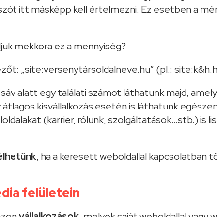
zót itt másképp kell értelmezni. Ez esetben a mé
djuk mekkora ez a mennyiség?
zőt: „site:versenytársoldalneve.hu” (pl.: site:k&h.
sáv alatt egy találati számot láthatunk majd, amely
y átlagos kisvállalkozás esetén is láthatunk egész
ldalakat (karrier, rólunk, szolgáltatások…stb.) is l
élhetünk
, ha a keresett weboldallal kapcsolatban 
dia felületein
azon
vállalkozások
, melyek saját weboldallal vag