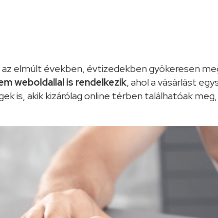
az elmúlt években, évtizedekben gyökeresen megv
em weboldallal is rendelkezik
, ahol a vásárlást eg
ek is, akik kizárólag online térben találhatóak m