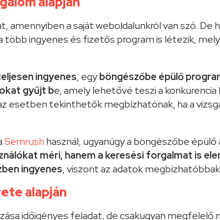
galom alapján
t, amennyiben a saját weboldalunkról van szó. De
ra több ingyenes és fizetős program is létezik, me
teljesen ingyenes
, egy
böngészőbe épülő program
okat gyűjt b
e, amely lehetővé teszi a konkurenci
z esetben tekinthetők megbízhatónak, ha a vizsgá
 a
Semrush
használ, ugyanúgy a böngészőbe épülő al
nálókat méri, hanem a keresési forgalmat is ele
zben ingyenes
, viszont az adatok megbízhatóbbak
rete alapján
ása időigényes feladat, de csakugyan megfelelő 