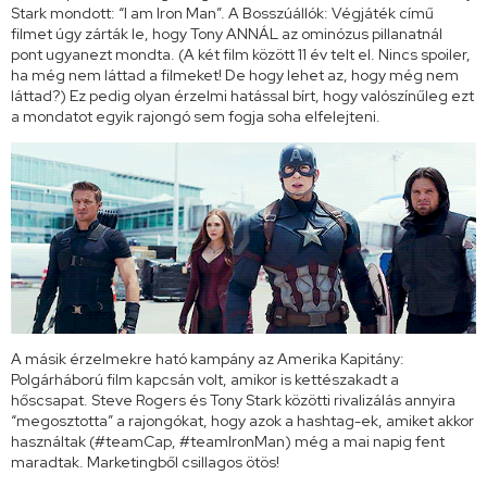
Stark mondott: “I am Iron Man”. A Bosszúállók: Végjáték című
filmet úgy zárták le, hogy Tony ANNÁL az ominózus pillanatnál
pont ugyanezt mondta. (A két film között 11 év telt el. Nincs spoiler,
ha még nem láttad a filmeket! De hogy lehet az, hogy még nem
láttad?) Ez pedig olyan érzelmi hatással bírt, hogy valószínűleg ezt
a mondatot egyik rajongó sem fogja soha elfelejteni.
A másik érzelmekre ható kampány az Amerika Kapitány:
Polgárháború film kapcsán volt, amikor is kettészakadt a
hőscsapat. Steve Rogers és Tony Stark közötti rivalizálás annyira
“megosztotta” a rajongókat, hogy azok a hashtag-ek, amiket akkor
használtak (#teamCap, #teamIronMan) még a mai napig fent
maradtak. Marketingből csillagos ötös!