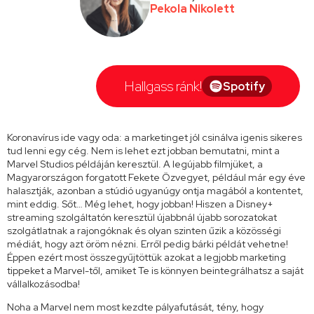
Pekola Nikolett
Hallgass ránk!
Spotify
Koronavírus ide vagy oda: a marketinget jól csinálva igenis sikeres
tud lenni egy cég. Nem is lehet ezt jobban bemutatni, mint a
Marvel Studios példáján keresztül. A legújabb filmjüket, a
Magyarországon forgatott Fekete Özvegyet, például már egy éve
halasztják, azonban a stúdió ugyanúgy ontja magából a kontentet,
mint eddig. Sőt… Még lehet, hogy jobban! Hiszen a Disney+
streaming szolgáltatón keresztül újabbnál újabb sorozatokat
szolgátlatnak a rajongóknak és olyan szinten űzik a közösségi
médiát, hogy azt öröm nézni. Erről pedig bárki példát vehetne!
Éppen ezért most összegyűjtöttük azokat a legjobb marketing
tippeket a Marvel-től, amiket Te is könnyen beintegrálhatsz a saját
vállalkozásodba!
Noha a Marvel nem most kezdte pályafutását, tény, hogy