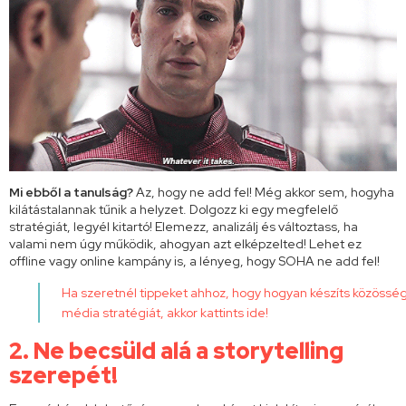
Mi ebből a tanulság?
Az, hogy ne add fel! Még akkor sem, hogyha
kilátástalannak tűnik a helyzet. Dolgozz ki egy megfelelő
stratégiát, legyél kitartó! Elemezz, analizálj és változtass, ha
valami nem úgy működik, ahogyan azt elképzelted! Lehet ez
offline vagy online kampány is, a lényeg, hogy SOHA ne add fel!
Ha szeretnél tippeket ahhoz, hogy hogyan készíts közösség
média stratégiát, akkor kattints
ide
!
2. Ne becsüld alá a storytelling
szerepét!