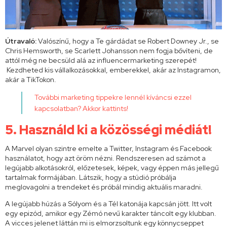
Útravaló:
Valószínű, hogy a Te gárdádat se Robert Downey Jr., se
Chris Hemsworth, se Scarlett Johansson nem fogja bővíteni, de
attól még ne becsüld alá az influencermarketing szerepét!
Kezdheted kis vállalkozásokkal, emberekkel, akár az Instagramon,
akár a TikTokon.
További marketing tippekre lennél kíváncsi ezzel
kapcsolatban? Akkor
kattints
!
5. Használd ki a közösségi médiát!
A Marvel olyan szintre emelte a Twitter, Instagram és Facebook
használatot, hogy azt öröm nézni. Rendszeresen ad számot a
legújabb alkotásokról, előzetesek, képek, vagy éppen más jellegű
tartalmak formájában. Látszik, hogy a stúdió próbálja
meglovagolni a trendeket és próbál mindig aktuális maradni.
A legújabb húzás a Sólyom és a Tél katonája kapcsán jött. Itt volt
egy epizód, amikor egy Zémó nevű karakter táncolt egy klubban.
A vicces jelenet láttán mi is elmorzsoltunk egy könnycseppet