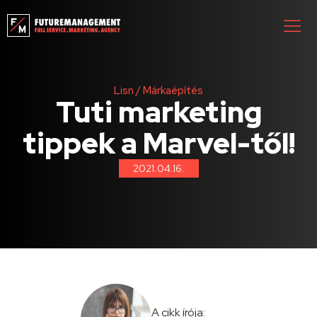
Lisn
/
Márkaépítés
Tuti marketing
tippek a Marvel-től!
2021.04.16.
A cikk írója: