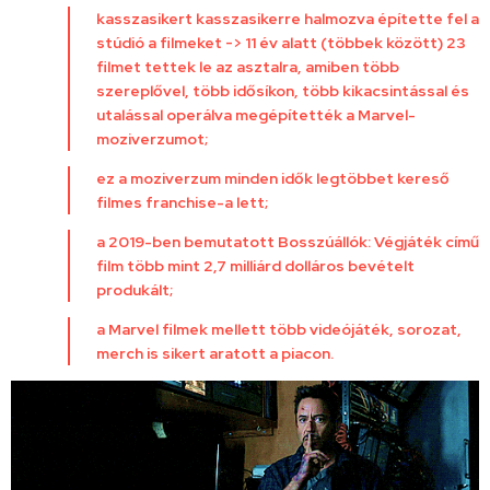
kasszasikert kasszasikerre halmozva építette fel a
stúdió a filmeket -> 11 év alatt (többek között) 23
filmet tettek le az asztalra, amiben több
szereplővel, több idősíkon, több kikacsintással és
utalással operálva megépítették a Marvel-
moziverzumot;
ez a moziverzum minden idők legtöbbet kereső
filmes franchise-a lett;
a 2019-ben bemutatott Bosszúállók: Végjáték című
film több mint 2,7 milliárd dolláros bevételt
produkált;
a Marvel filmek mellett több videójáték, sorozat,
merch is sikert aratott a piacon.