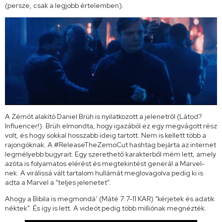
(persze, csak a legjobb értelemben).
A Zémót alakító Daniel Brüh is nyilatkozott a jelenetről (Látod?
Influencer!). Brüh elmondta, hogy igazából ez egy megvágott rész
volt, és hogy sokkal hosszabb ideig tartott. Nem is kellett több a
rajongóknak. A #ReleaseTheZemoCut hashtag bejárta az internet
legmélyebb bugyrait. Egy szerethető karakterből mém lett, amely
azóta is folyamatos elérést és megtekintést generál a Marvel-
nek. A virálissá vált tartalom hullámát meglovagolva pedig ki is
adta a Marvel a “teljes jelenetet”.
Ahogy a Bibila is megmondá’ (Máté 7:7-11 KAR) “kérjetek és adatik
néktek”. És így is lett. A videót pedig több milliónak megnézték.