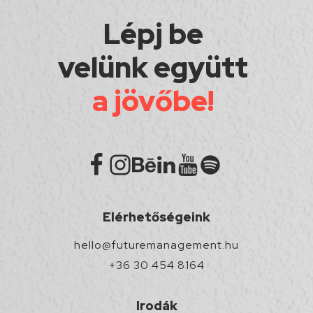
Lépj be
velünk együtt
a jövőbe!
Elérhetőségeink
hello@futuremanagement.hu
+36 30 454 8164
Irodák