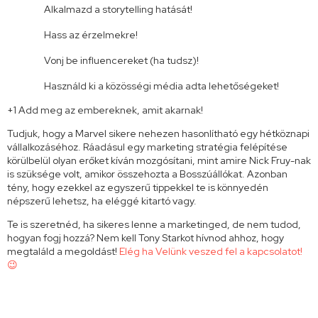
Alkalmazd a storytelling hatását!
Hass az érzelmekre!
Vonj be influencereket (ha tudsz)!
Használd ki a közösségi média adta lehetőségeket!
+1 Add meg az embereknek, amit akarnak!
Tudjuk, hogy a Marvel sikere nehezen hasonlítható egy hétköznapi
vállalkozáséhoz. Ráadásul egy marketing stratégia felépítése
körülbelül olyan erőket kíván mozgósítani, mint amire Nick Fruy-nak
is szüksége volt, amikor összehozta a Bosszúállókat. Azonban
tény, hogy ezekkel az egyszerű tippekkel te is könnyedén
népszerű lehetsz, ha eléggé kitartó vagy.
Te is szeretnéd, ha sikeres lenne a marketinged, de nem tudod,
hogyan fogj hozzá? Nem kell Tony Starkot hívnod ahhoz, hogy
megtaláld a megoldást!
Elég ha Velünk veszed fel a kapcsolatot!
😉