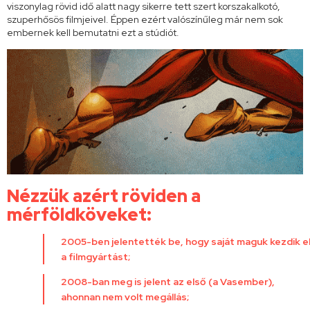
viszonylag rövid idő alatt nagy sikerre tett szert korszakalkotó,
szuperhősös filmjeivel. Éppen ezért valószínűleg már nem sok
embernek kell bemutatni ezt a stúdiót.
Nézzük azért röviden a
mérföldköveket:
2005-ben jelentették be, hogy saját maguk kezdik e
a filmgyártást;
2008-ban meg is jelent az első (a Vasember),
ahonnan nem volt megállás;