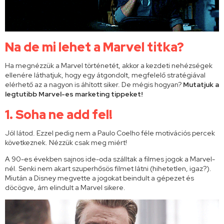
Na de mi lehet a Marvel titka?
Ha megnézzük a Marvel történetét, akkor a kezdeti nehézségek
ellenére láthatjuk, hogy egy átgondolt, megfelelő stratégiával
elérhető az a nagyon is áhított siker. De mégis hogyan?
Mutatjuk a
legtutibb Marvel-es marketing tippeket!
1. Soha ne add fel!
Jól látod. Ezzel pedig nem a Paulo Coelho féle motivációs percek
következnek. Nézzük csak meg miért!
A 90-es években sajnos ide-oda szálltak a filmes jogok a Marvel-
nél. Senki nem akart szuperhősös filmet látni (hihetetlen, igaz?).
Miután a Disney megvette a jogokat beindult a gépezet és
döcögve, ám elindult a Marvel sikere.