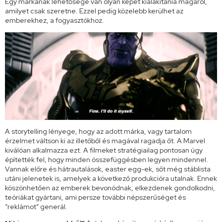
Egy márkának lehetősége van olyan képet kialakítania magáról,
amilyet csak szeretne. Ezzel pedig közelebb kerülhet az
emberekhez, a fogyasztókhoz.
A storytelling lényege, hogy az adott márka, vagy tartalom
érzelmet váltson ki az illetőből és magával ragadja őt. A Marvel
kiválóan alkalmazza ezt. A filmeket stratégiailag pontosan úgy
építették fel, hogy minden összefüggésben legyen mindennel.
Vannak előre és hátrautalások, easter egg-ek, sőt még stáblista
utáni jelenetek is, amelyek a következő produkcióra utalnak. Ennek
köszönhetően az emberek bevonódnak, elkezdenek gondolkodni,
teóriákat gyártani, ami persze további népszerűséget és
“reklámot” generál.