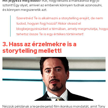
Mit jegyezz meg ebből?
Azt, hogy készíts a márkádhoz egy jó
sztorit! Egy olyat, amivel az emberek könnyen tudnak azonosulni,
és könnyen megszeretik azt.
Szeretnéd Te is alkalmazni a storytelling erejét, de nem
tudod, hogyan fogj hozzá? Akkor olvasd el
blogbejegyzésünket
a témában, amely megmutatja, hogy
tehetsz össze Te is egy értékes történetet!
3. Hass az érzelmekre is a
storytelling mellett!
Nézzük példának a legeslegelső film ikonikus mondatát, amit Tony