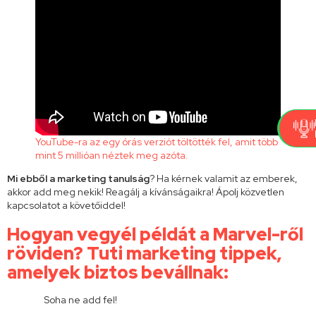
YouTube-ra az egy órás verziót töltötték fel, amit több
mint 5 millióan néztek meg azóta.
Mi ebből a marketing tanulság
? Ha kérnek valamit az emberek,
akkor add meg nekik! Reagálj a kívánságaikra! Ápolj közvetlen
kapcsolatot a követőiddel!
Hogyan vegyél példát a Marvel-ről
röviden? Tuti marketing tippek,
amelyek biztos bevállnak:
Soha ne add fel!