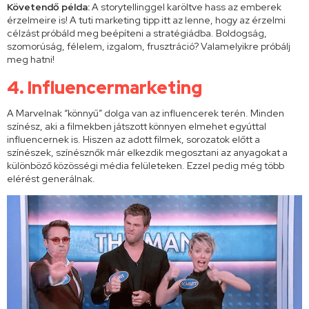
Követendő példa:
A storytellinggel karöltve hass az emberek
érzelmeire is! A tuti marketing tipp itt az lenne, hogy az érzelmi
célzást próbáld meg beépíteni a stratégiádba. Boldogság,
szomorúság, félelem, izgalom, frusztráció? Valamelyikre próbálj
meg hatni!
4. Influencermarketing
A Marvelnak “könnyű” dolga van az influencerek terén. Minden
színész, aki a filmekben játszott könnyen elmehet egyúttal
influencernek is. Hiszen az adott filmek, sorozatok előtt a
színészek, színésznők már elkezdik megosztani az anyagokat a
különböző közösségi média felületeken. Ezzel pedig még több
elérést generálnak.