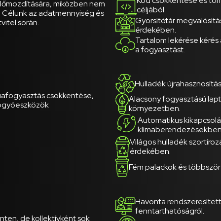
Kód csökkentése és tö
előmozdítására, miközben nem
céljából.
t. Célunk az adatmennyiség és
Gyorsítótár megvalósítá
itel során.
érdekében.
Tartalom lekérése kérés 
a fogyasztást.
Hulladék újrahasznosítás
iafogyasztás csökkentése,
Alacsony fogyasztású lap
 fogyóeszközök
környezetben.
Automatikus kikapcsolás
klímaberendezésekben
Világos hulladék szortíroz
érdekében.
Fém palackok és többször
Havonta rendszeresítet
fenntarthatóságról.
ten, de kollektívként sok