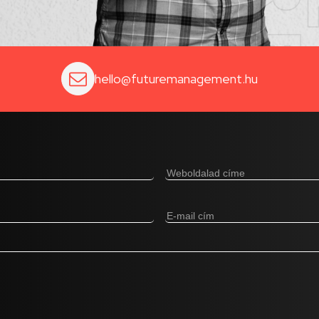
hello@futuremanagement.hu
Weboldalad
címe
(Kötelező)
E-
mail
cím
(Kötelező)