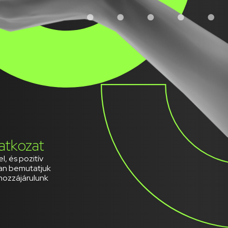
atkozat
l, és pozitív
ban bemutatjuk
hozzájárulunk