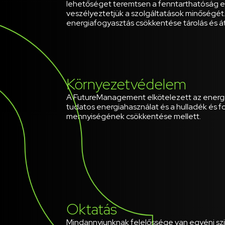
lehetőséget teremtsen a fenntarthatóság 
veszélyeztetjük a szolgáltatások minőségé
energiafogyasztás csökkentése tárolás és átv
Környezetvédelem
A FutureManagement elkötelezett az energ
tudatos energiahasználat és a hulladék és
mennyiségének csökkentése mellett.
Oktatás
Mindannyiunknak felelőssége van egyéni szin