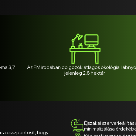
oma 3,7
Az FM irodában dolgozók átlagos ökológiai lábn
jelenleg 2,8 hektár.
Éjszakai szerverleállítá
minimalizálása érdekéb
rra összpontosít, hogy