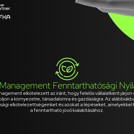
Management Fenntarthatósági Nyil
gement elkötelezett az iránt, hogy felelős vállalatként járjon e
oljon a környezetre, társadalomra és gazdaságra. Az alábbiak
sági elkötelezettségeinket és azokat a lépéseket, amelyekkel 
a fenntartható jövő kialakításához.