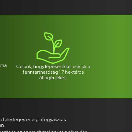
yoma
Célunk, hogy lépéseinkkel elérjük a
fenntarthatóság 1,7 hektáros
átlagértékét.
s a felesleges energiafogyasztás
en.