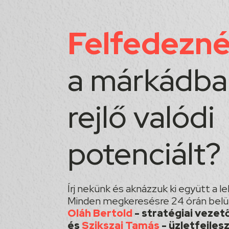
Felfedezn
a márkádba
rejlő valódi
potenciált?
Írj nekünk és aknázzuk ki együtt a 
Minden megkeresésre 24 órán belül
Oláh Bertold
- stratégiai vezet
és
Szikszai Tamás
- üzletfejles