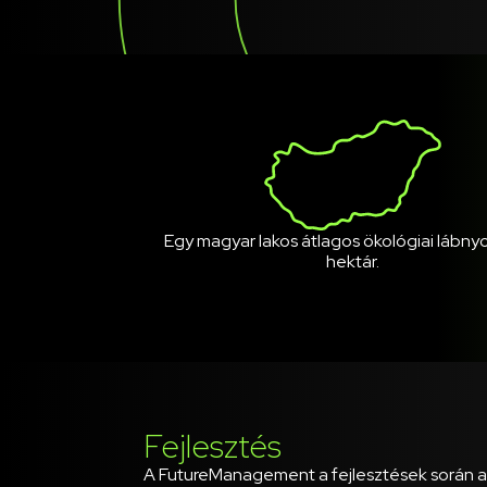
Egy magyar lakos átlagos ökológiai lábny
hektár.
Fejlesztés
A FutureManagement a fejlesztések során a