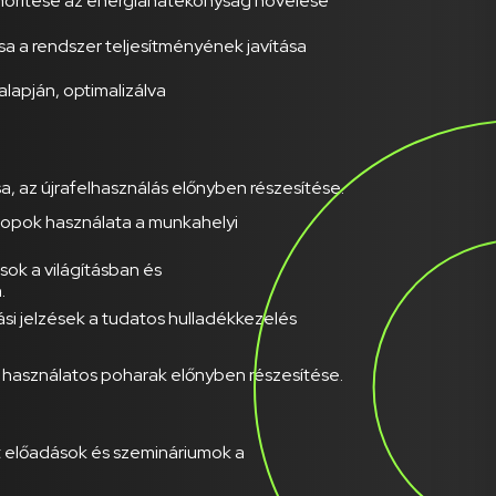
mörítése az energiahatékonyság növelése
sa a rendszer teljesítményének javítása
alapján, optimalizálva
a, az újrafelhasználás előnyben részesítése.
topok használata a munkahelyi
ok a világításban és
.
ási jelzések a tudatos hulladékkezelés
 használatos poharak előnyben részesítése.
t előadások és szemináriumok a