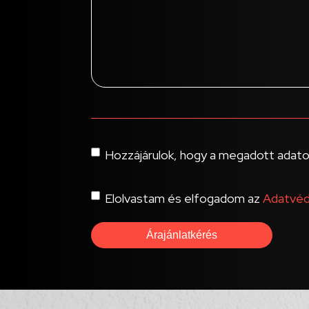
Consent
Hozzájárulok, hogy a megadott adatok
Consent
Elolvastam és elfogadom az
Adatvéd