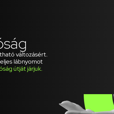
óság
tható változásért.
teljes lábnyomot
ság útját járjuk.