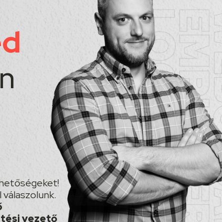
éd
n
lehetőségeket!
 válaszolunk.
ő
ztési vezető