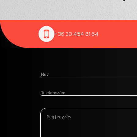
+36 30 454 81 64
Név
(Kötelező)
Telefonszám
(Kötelező)
Megjegyzés