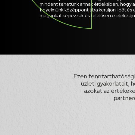
mindent tehetünk annak érdekében, hogy a
figyelmünk középpontjába kerüljön. Időt és
magunkat képezzük és felelősen cselekedjü
Ezen fenntarthatóság
üzleti gyakorlatait, 
azokat az értékeke
partner