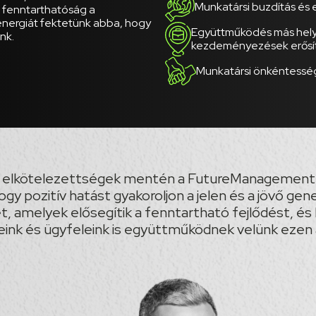
Munkatársi buzdítás és 
 fenntarthatóság a
 energiát fektetünk abba, hogy
Együttműködés más helyi
nk.
kezdeményezések erősí
Munkatársi önkéntessé
i elkötelezettségek mentén a FutureManagement f
hogy pozitív hatást gyakoroljon a jelen és a jövő gen
t, amelyek elősegítik a fenntartható fejlődést, és
eink és ügyfeleink is együttműködnek velünk ezen 