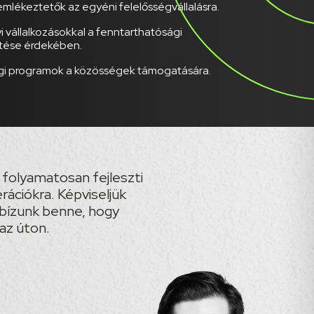
emlékeztetők az egyéni felelősségvállalásra.
 vállalkozásokkal a fenntarthatósági
tése érdekében.
gi programok a közösségek támogatására.
olyamatosan fejleszti
erációkra. Képviseljük
 bízunk benne, hogy
az úton.