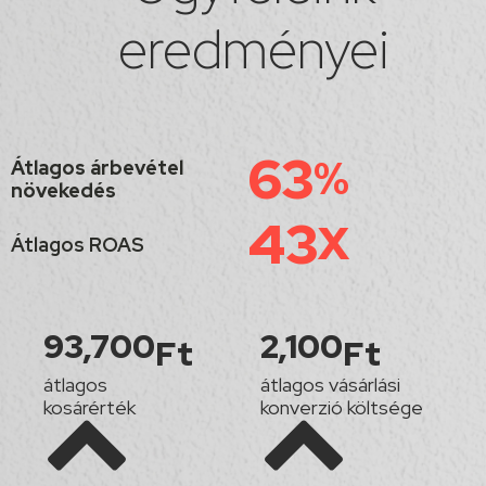
eredményei
63
%
Átlagos árbevétel
növekedés
43
X
Átlagos ROAS
93,700
2,100
Ft
Ft
átlagos
átlagos vásárlási
kosárérték
konverzió költsége