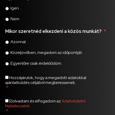
Igen
Nem
Mikor szeretnéd elkezdeni a közös munkát?
*
Azonnal.
Közeljövőben, megadom az időpontját.
Egyenlőre csak érdeklődöm.
GDPR
*
Hozzájárulok, hogy a megadott adatokkal
ajánlatküldés céljából megkeressenek.
*
Adatvédelmi
Elolvastam és elfogadom az
Adatvédelmi
Nyilatkozat
*
Nyilatkozatot
.
*