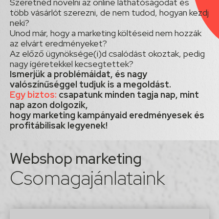
Szeretnéd növelni az online láthatóságodat és
több vásárlót szerezni, de nem tudod, hogyan kezdj
neki?
Unod már, hogy a marketing költéseid nem hozzák
az elvárt eredményeket?
Az előző ügynöksége(i)d csalódást okoztak, pedig
nagy ígéretekkel kecsegtettek?
Ismerjük a problémáidat, és nagy
valószínűséggel tudjuk is a megoldást.
Egy biztos:
csapatunk minden tagja nap, mint
nap azon dolgozik,
hogy marketing kampányaid eredményesek és
profitábilisak legyenek!
Webshop marketing
Csomagajánlataink