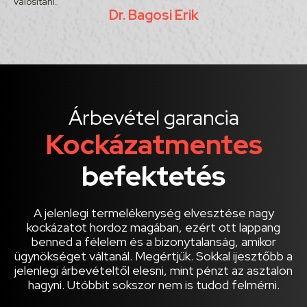
valósítani.”
Dr. Bagosi Erik
Árbevétel garancia
Kockázatmentes
befektetés
A jelenlegi termelékenység elvesztése nagy
kockázatot hordoz magában, ezért ott lappang
benned a félelem és a bizonytalanság, amikor
ügynökséget váltanál. Megértjük. Sokkal ijesztőbb a
jelenlegi árbevételtől elesni, mint pénzt az asztalon
hagyni. Utóbbit sokszor nem is tudod felmérni.