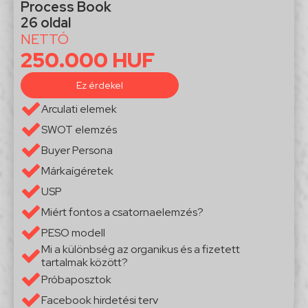
Process Book
26 oldal
NETTÓ
250.000 HUF
Ez érdekel
Arculati elemek
SWOT elemzés
Buyer Persona
Márkaígéretek
USP
Miért fontos a csatornaelemzés?
PESO modell
Mi a különbség az organikus és a fizetett
tartalmak között?
Próbaposztok
Facebook hirdetési terv