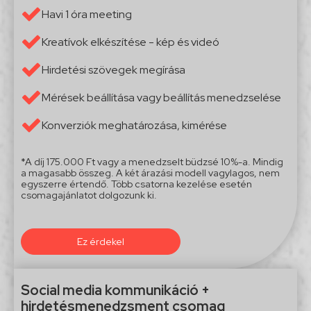
Havi 1 óra meeting
Kreatívok elkészítése - kép és videó
Hirdetési szövegek megírása
Mérések beállítása vagy beállítás menedzselése
Konverziók meghatározása, kimérése
*A díj 175.000 Ft vagy a menedzselt büdzsé 10%-a. Mindig
a magasabb összeg. A két árazási modell vagylagos, nem
egyszerre értendő. Több csatorna kezelése esetén
csomagajánlatot dolgozunk ki.
Ez érdekel
Social media kommunikáció +
hirdetésmenedzsment csomag