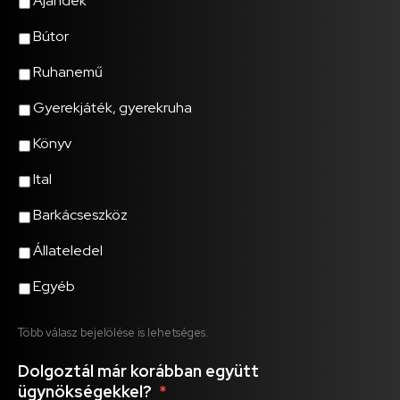
Ajándék
Bútor
Ruhanemű
Gyerekjáték, gyerekruha
Könyv
Ital
Barkácseszköz
Állateledel
Egyéb
Több válasz bejelölése is lehetséges.
Dolgoztál már korábban együtt
ügynökségekkel?
*