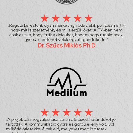
„Régóta kerestünk olyan marketing irodát, akik pontosan értik,
hogy mit is szeretnénk, és mi is értjük őket. A FM-ben nem
csak az a jó, hogy értik a dolgukat, hanem hogy rugalmasak,
gyorsak, és lehet velük együtt gondolkodni.”
Dr. Szűcs Miklós Ph.D
„A projektek megvalósítása során a kitűzött határidőket jól
tartották. A kommunikáció gyors és gördülékeny volt. Jól
működő ötletekkel álltak elő, melyeket meg is tudtak