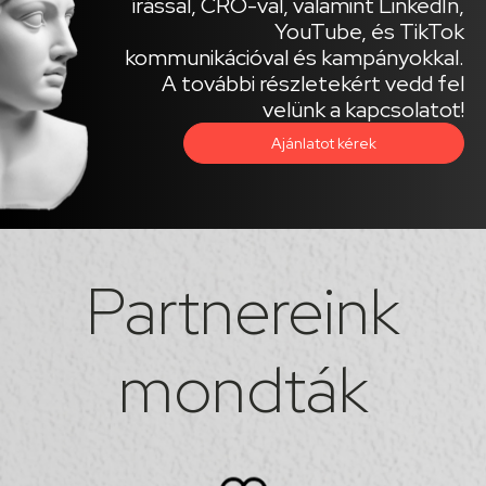
írással, CRO-val, valamint LinkedIn,
YouTube, és TikTok
kommunikációval és kampányokkal.
A további részletekért vedd fel
velünk a kapcsolatot!
Ajánlatot kérek
Partnereink
mondták