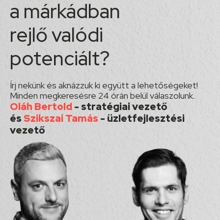
a márkádban
rejlő valódi
potenciált?
Írj nekünk és aknázzuk ki együtt a lehetőségeket!
Minden megkeresésre 24 órán belül válaszolunk.
Oláh Bertold
- stratégiai vezető
és
Szikszai Tamás
- üzletfejlesztési
vezető