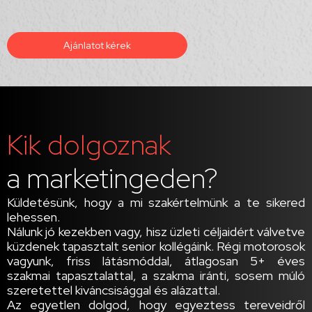
Ajánlatot kérek
Kik dolgoznak
a marketingeden?
Küldetésünk, hogy a mi szakértelmünk a te sikered
lehessen.
Nálunk jó kezekben vagy, hisz üzleti céljaidért válvetve
küzdenek tapasztalt senior kollégáink. Régi motorosok
vagyunk, friss látásmóddal, átlagosan 5+ éves
szakmai tapasztalattal, a szakma iránti, sosem múló
szeretettel kiváncsisággal és alázattal.
Az egyetlen dolgod, hogy egyeztess tereveidről