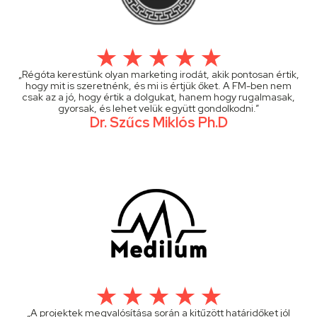
„Régóta kerestünk olyan marketing irodát, akik pontosan értik,
hogy mit is szeretnénk, és mi is értjük őket. A FM-ben nem
csak az a jó, hogy értik a dolgukat, hanem hogy rugalmasak,
gyorsak, és lehet velük együtt gondolkodni.”
Dr. Szűcs Miklós Ph.D
„A projektek megvalósítása során a kitűzött határidőket jól