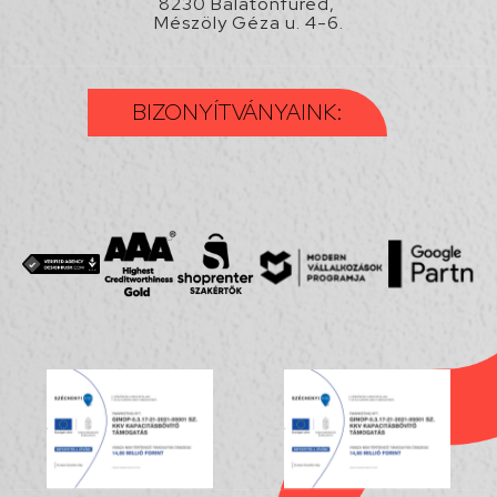
8230 Balatonfüred,
Mészöly Géza u. 4-6.
BIZONYÍTVÁNYAINK: