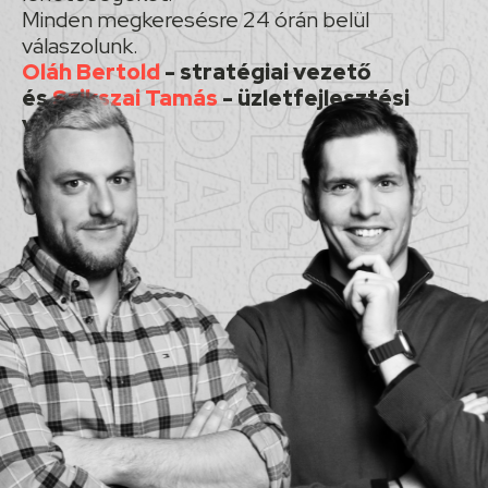
Minden megkeresésre 24 órán belül
válaszolunk.
Oláh Bertold
- stratégiai vezető
és
Szikszai Tamás
- üzletfejlesztési
vezető