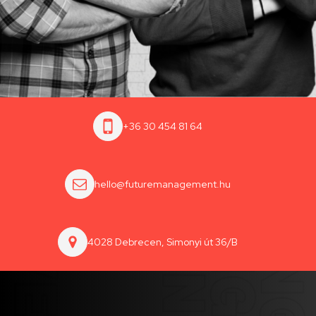
+36 30 454 81 64
hello@futuremanagement.hu
4028 Debrecen, Simonyi út 36/B