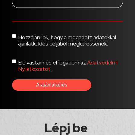
Consent
Hozzájárulok, hogy a megadott adatokkal
ajánlatküldés céljából megkeressenek.
Consent
Elolvastam és elfogadom az
Adatvédelmi
Nyilatkozatot
.
Lépj be