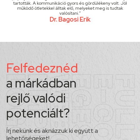
tartották. A kommunikáció gyors és gördülékeny volt. Jól
működő ötletekkel álltak elő, melyeket meg is tudtak
valósítani.”
Dr. Bagosi Erik
Felfedeznéd
a márkádban
rejlő valódi
potenciált?
Írj nekünk és aknázzuk ki együtt a
lehetőségeket!