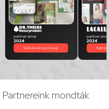
partner sinc
partner since
2024
2024
Katt id
Katt ide és nézd meg!
Partnereink mondták