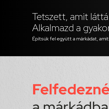
Tetszett, amit látt
Alkalmazd a gyakor
Építsük fel együtt a márkádat, amit
Felfedezn
a márkádba