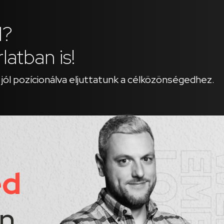
ál?
latban is!
 jól pozícionálva eljuttatunk a célközönségedhez.
éd
n