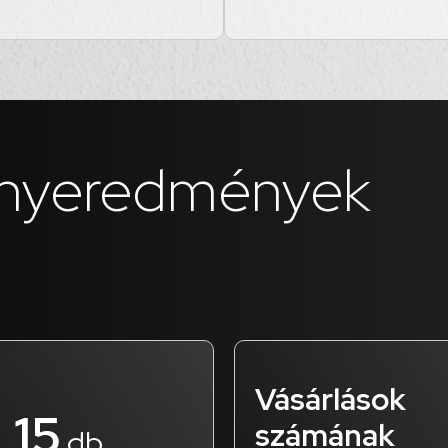
nyeredmények
Vásárlások
15
számának
db