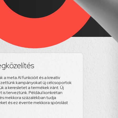
egközelítés
 a meta AI funkcióit és a kreatív
vezettünk kampányokat új célcsoportok
 a keresletet a termékek iránt. Új
 is terveztünk. Például konkrétan
és mekkora százalékban tudja
eket és ez évente mekkora spórolást