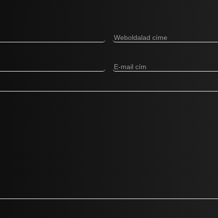
Weboldalad
címe
(Kötelező)
E-
mail
cím
(Kötelező)