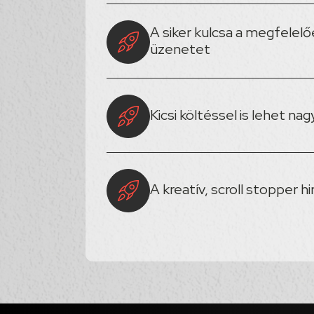
A siker kulcsa a megfelel
üzenetet
Kicsi költéssel is lehet na
A kreatív, scroll stopper