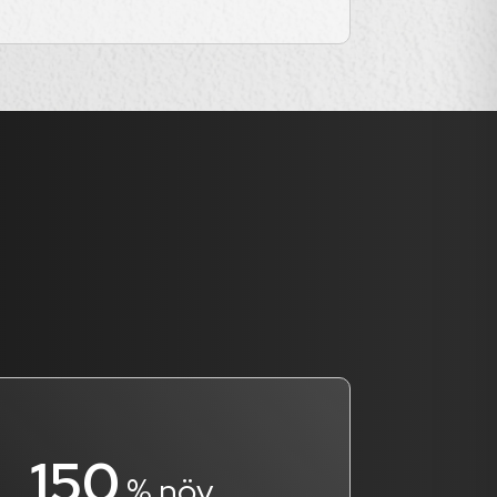
150
% növ.