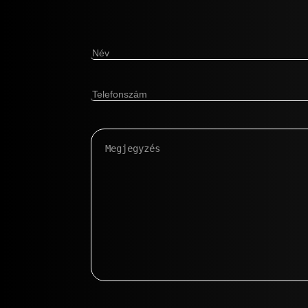
Név
(Kötelező)
Telefonszám
(Kötelező)
Megjegyzés