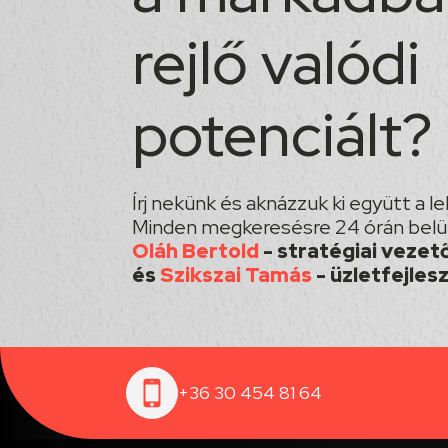
rejlő valódi
potenciált?
Írj nekünk és aknázzuk ki együtt a 
Minden megkeresésre 24 órán belül
Oláh Bertold
- stratégiai vezet
és
Szikszai Tamás
- üzletfejles
+36 30 454 81 64