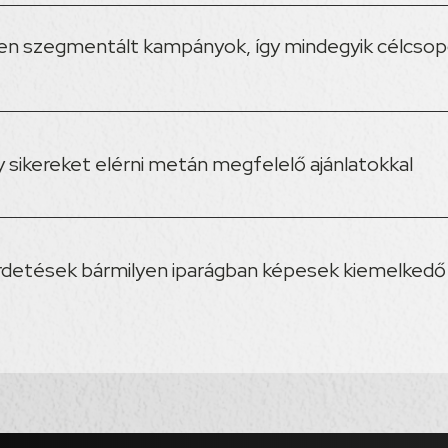
ően szegmentált kampányok, így mindegyik célcsopo
gy sikereket elérni metán megfelelő ajánlatokkal
 hirdetések bármilyen iparágban képesek kiemelkedő