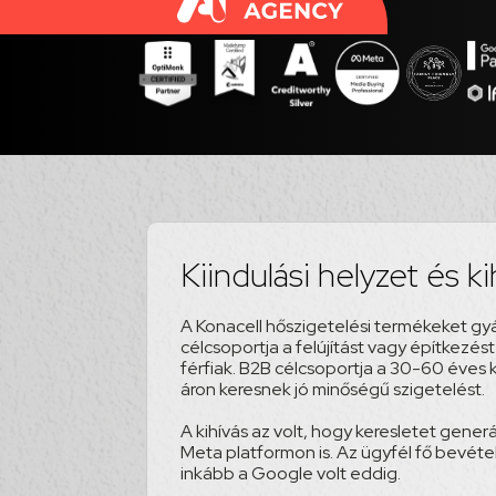
Kiindulási helyzet és k
A Konacell hőszigetelési termékeket gy
célcsoportja a felújítást vagy építkezé
férfiak. B2B célcsoportja a 30-60 éves k
áron keresnek jó minőségű szigetelést.
A kihívás az volt, hogy keresletet gener
Meta platformon is. Az ügyfél fő bevéte
inkább a Google volt eddig.