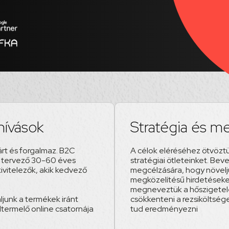
ihívások
Stratégia és m
árt és forgalmaz. B2C
A célok eléréséhez ötvöztük
st tervező 30-60 éves
stratégiai ötleteinket. Be
ivitelezők, akik kedvező
megcélzására, hogy növeljük
megközelítésű hirdetéseket
megneveztük a hőszigetel
áljunk a termékek iránt
csökkenteni a rezsiköltség
ltermelő online csatornája
tud eredményezni