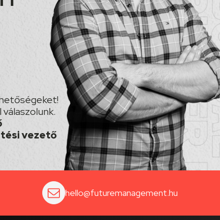
lehetőségeket!
 válaszolunk.
ő
ztési vezető
hello@futuremanagement.hu