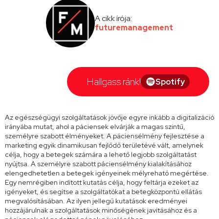
A cikk írója:
futuremanagement
Hallgass ránk!
Spotify
Az egészségügyi szolgáltatások jövője egyre inkább a digitalizáció
irányába mutat, ahol a páciensek elvárják a magas szintű,
személyre szabott élményeket. A páciensélmény fejlesztése a
marketing egyik dinamikusan fejlődő területévé vált, amelynek
célja, hogy a betegek számára a lehető legjobb szolgáltatást
nyújtsa. A személyre szabott páciensélmény kialakításához
elengedhetetlen a betegek igényeinek mélyreható megértése.
Egy nemrégiben indított kutatás célja, hogy feltárja ezeket az
igényeket, és segítse a szolgáltatókat a betegközpontú ellátás
megvalósításában. Az ilyen jellegű kutatások eredményei
hozzájárulnak a szolgáltatások minőségének javításához és a