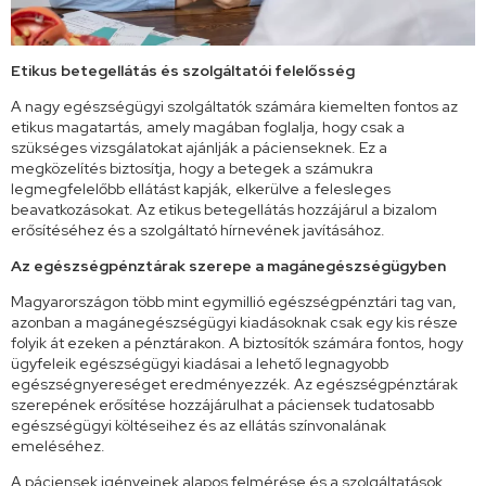
Etikus betegellátás és szolgáltatói felelősség
A nagy egészségügyi szolgáltatók számára kiemelten fontos az
etikus magatartás, amely magában foglalja, hogy csak a
szükséges vizsgálatokat ajánlják a pácienseknek. Ez a
megközelítés biztosítja, hogy a betegek a számukra
legmegfelelőbb ellátást kapják, elkerülve a felesleges
beavatkozásokat. Az etikus betegellátás hozzájárul a bizalom
erősítéséhez és a szolgáltató hírnevének javításához.
Az egészségpénztárak szerepe a magánegészségügyben
Magyarországon több mint egymillió egészségpénztári tag van,
azonban a magánegészségügyi kiadásoknak csak egy kis része
folyik át ezeken a pénztárakon. A biztosítók számára fontos, hogy
ügyfeleik egészségügyi kiadásai a lehető legnagyobb
egészségnyereséget eredményezzék. Az egészségpénztárak
szerepének erősítése hozzájárulhat a páciensek tudatosabb
egészségügyi költéseihez és az ellátás színvonalának
emeléséhez.
A páciensek igényeinek alapos felmérése és a szolgáltatások