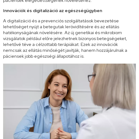
páciensek elégedettségének növeléséhez.
Innovációk és digitalizáció az egészségügyben
A digitalizáció és a prevenciós szolgáltatások bevezetése
lehetőséget nyújt a betegutak lerövidítésére és az ellátás
hatékonyságának növelésére. Az új genetikai és mikrobiom
vizsgálatok például előre jelezhetnek bizonyos betegségeket,
lehetővé téve a célzottabb terápiákat. Ezek az innovációk
nemcsak az ellátás minőségét javítják, hanem hozzájárulnak a
páciensek jobb egészségi állapotához is.