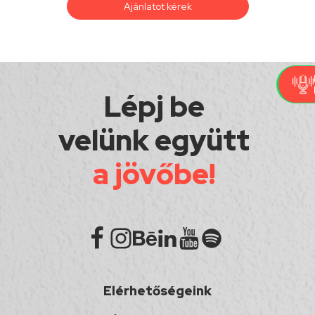
Ajánlatot kérek
Lépj be
velünk együtt
a jövőbe!
Elérhetőségeink