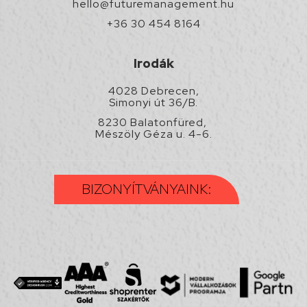
hello@futuremanagement.hu
+36 30 454 8164
Irodák
4028 Debrecen,
Simonyi út 36/B.
8230 Balatonfüred,
Mészöly Géza u. 4-6.
BIZONYÍTVÁNYAINK: