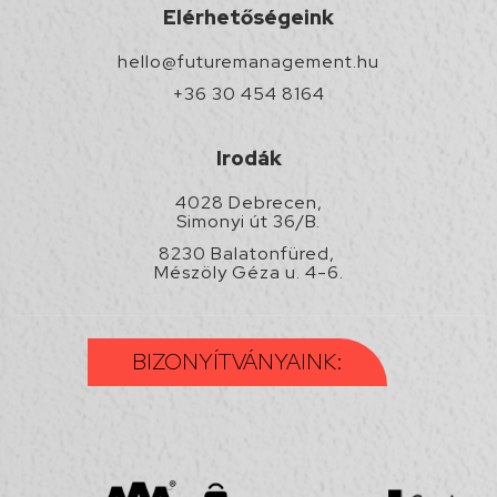
Elérhetőségeink
hello@futuremanagement.hu
+36 30 454 8164
Irodák
4028 Debrecen,
Simonyi út 36/B.
8230 Balatonfüred,
Mészöly Géza u. 4-6.
BIZONYÍTVÁNYAINK: