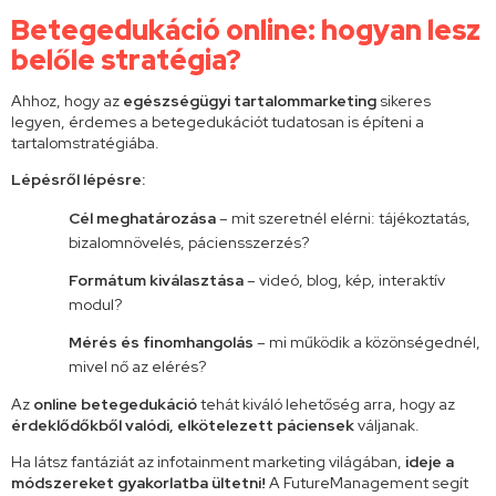
Betegedukáció online: hogyan lesz
belőle stratégia?
Ahhoz, hogy az
egészségügyi tartalommarketing
sikeres
legyen, érdemes a betegedukációt tudatosan is építeni a
tartalomstratégiába.
Lépésről lépésre:
Cél meghatározása
– mit szeretnél elérni: tájékoztatás,
bizalomnövelés, páciensszerzés?
Formátum kiválasztása
– videó, blog, kép, interaktív
modul?
Mérés és finomhangolás
– mi működik a közönségednél,
mivel nő az elérés?
Az
online
betegedukáció
tehát kiváló lehetőség arra, hogy az
érdeklődőkből valódi, elkötelezett páciensek
váljanak.
Ha látsz fantáziát az infotainment marketing világában,
ideje a
módszereket gyakorlatba ültetni!
A FutureManagement segít