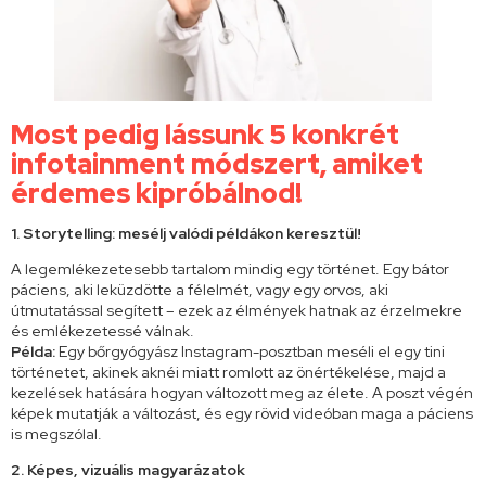
Most pedig lássunk 5 konkrét
infotainment módszert, amiket
érdemes kipróbálnod!
1. Storytelling: mesélj valódi példákon keresztül!
A legemlékezetesebb tartalom mindig egy történet. Egy bátor
páciens, aki leküzdötte a félelmét, vagy egy orvos, aki
útmutatással segített – ezek az élmények hatnak az érzelmekre
és emlékezetessé válnak.
Példa:
Egy bőrgyógyász Instagram-posztban meséli el egy tini
történetet, akinek aknéi miatt romlott az önértékelése, majd a
kezelések hatására hogyan változott meg az élete. A poszt végén
képek mutatják a változást, és egy rövid videóban maga a páciens
is megszólal.
2. Képes, vizuális magyarázatok