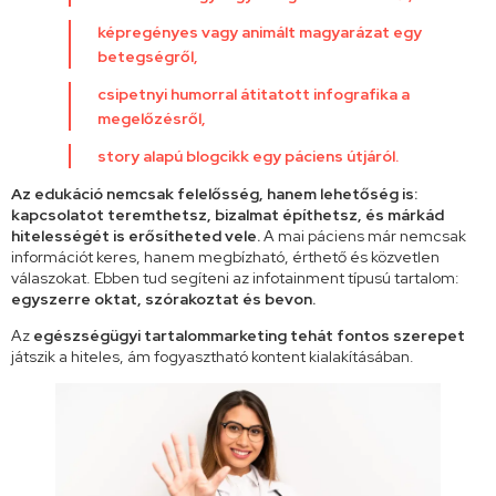
képregényes vagy animált magyarázat egy
betegségről,
csipetnyi humorral átitatott infografika a
megelőzésről,
story alapú blogcikk egy páciens útjáról.
Az edukáció nemcsak felelősség, hanem lehetőség is:
kapcsolatot teremthetsz, bizalmat építhetsz, és márkád
hitelességét is erősítheted vele.
A mai páciens már nemcsak
információt keres, hanem megbízható, érthető és közvetlen
válaszokat. Ebben tud segíteni az infotainment típusú tartalom:
egyszerre oktat, szórakoztat és bevon.
Az
egészségügyi tartalommarketing tehát fontos
szerepet
játszik a hiteles, ám fogyasztható kontent kialakításában.