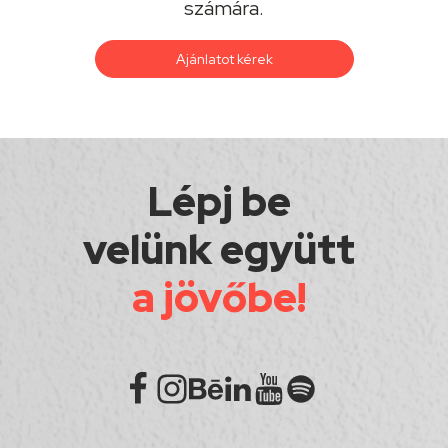
számára.
Ajánlatot kérek
Lépj be
velünk együtt
a jövőbe!