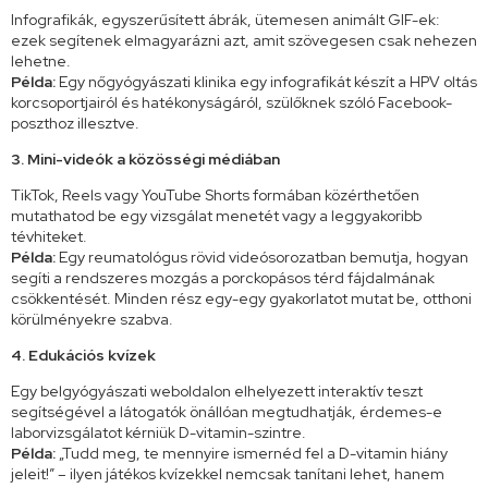
Infografikák, egyszerűsített ábrák, ütemesen animált GIF-ek:
ezek segítenek elmagyarázni azt, amit szövegesen csak nehezen
lehetne.
Példa:
Egy nőgyógyászati klinika egy infografikát készít a HPV oltás
korcsoportjairól és hatékonyságáról, szülőknek szóló Facebook-
poszthoz illesztve.
3.
Mini-videók a közösségi médiában
TikTok, Reels vagy YouTube Shorts formában közérthetően
mutathatod be egy vizsgálat menetét vagy a leggyakoribb
tévhiteket.
Példa:
Egy reumatológus rövid videósorozatban bemutja, hogyan
segíti a rendszeres mozgás a porckopásos térd fájdalmának
csökkentését. Minden rész egy-egy gyakorlatot mutat be, otthoni
körülményekre szabva.
4. Edukációs kvízek
Egy belgyógyászati weboldalon elhelyezett interaktív teszt
segítségével a látogatók önállóan megtudhatják, érdemes-e
laborvizsgálatot kérniük D-vitamin-szintre.
Példa:
„Tudd meg, te mennyire ismernéd fel a D-vitamin hiány
jeleit!” – ilyen játékos kvízekkel nemcsak tanítani lehet, hanem