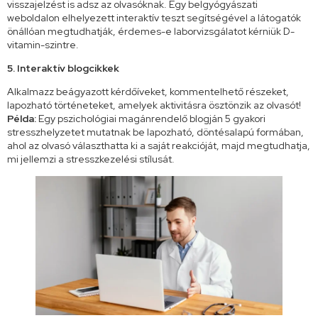
visszajelzést is adsz az olvasóknak. Egy belgyógyászati
weboldalon elhelyezett interaktív teszt segítségével a látogatók
önállóan megtudhatják, érdemes-e laborvizsgálatot kérniük D-
vitamin-szintre.
5. Interaktív blogcikkek
Alkalmazz beágyazott kérdőíveket, kommentelhető részeket,
lapozható történeteket, amelyek aktivitásra ösztönzik az olvasót!
Példa:
Egy pszichológiai magánrendelő blogján 5 gyakori
stresszhelyzetet mutatnak be lapozható, döntésalapú formában,
ahol az olvasó választhatta ki a saját reakcióját, majd megtudhatja,
mi jellemzi a stresszkezelési stílusát.