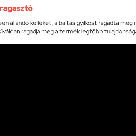
 ragasztó
en állandó kellékét, a baltás gyilkost ragadta meg 
 Kiválóan ragadja meg a termék legfőbb tulajdonságá