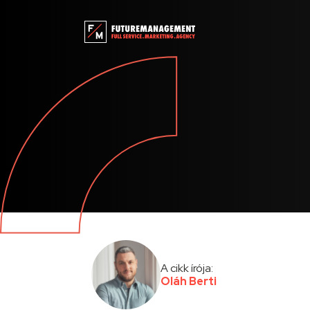
A cikk írója:
Oláh Berti