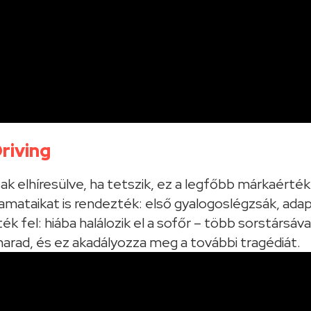
riving
tak elhíresülve, ha tetszik, ez a legfőbb márkaért
mataikat is rendezték: első gyalogoslégzsák, adap
ék fel: hiába halálozik el a sofőr – több sorstársáva
arad, és ez akadályozza meg a további tragédiát.