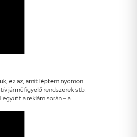
ékük, ez az, amit léptem nyomon
tív járműfigyelő rendszerek stb.
l együtt a reklám során – a