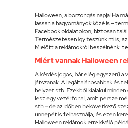
Halloween, a borzongás napja! Ha m
lassan a hagyományok közé is – term
Facebook oldalatokon, biztosan talál
Természetesen így teszünk mi is, az 
Mielőtt a reklámokról beszélnénk, t
Miért vannak Halloween r
A kérdés jogos, bár elég egyszerű a 
játszanak. A legáltalánosabbak és tel
helyzet stb. Ezekből kialakul minden
lesz egy vezérfonal, amit persze még
stb – de az időben bekövetkező szez
ünnepét is felhasználja, és ezen ker
Halloween reklámok erre kiváló példák