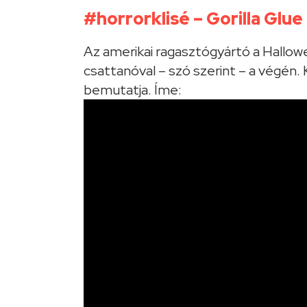
#horrorklisé – Gorilla Glue
Az amerikai ragasztógyártó a Hallowe
csattanóval – szó szerint – a végén.
bemutatja. Íme: