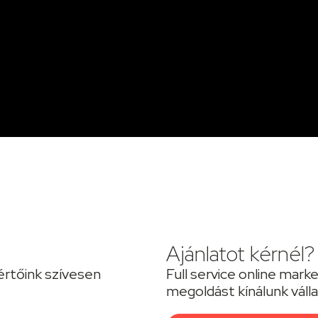
Ajánlatot kérnél?
értőink szívesen
Full service online mar
megoldást kínálunk váll