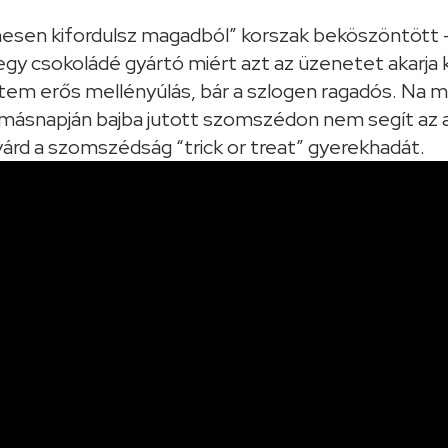
…éhesen kifordulsz magadból” korszak beköszöntött 
 egy csokoládé gyártó miért azt az üzenetet akarja 
ntem erős mellényúlás, bár a szlogen ragadós. Na 
 másnapján bajba jutott szomszédon nem segít az ar
várd a szomszédság “trick or treat” gyerekhadát.