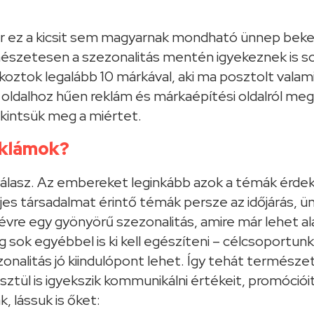
ár ez a kicsit sem magyarnak mondható ünnep beke
észetesen a szezonalitás mentén igyekeznek is so
koztok legalább 10 márkával, aki ma posztolt valam
oldalhoz hűen reklám és márkaépítési oldalról megv
ekintsük meg a miértet.
eklámok?
válasz. Az embereket leginkább azok a témák érdek
jes társadalmat érintő témák persze az időjárás, ü
 évre egy gyönyörű szezonalitás, amire már lehet al
 sok egyébbel is ki kell egészíteni – célcsoportunk
onalitás jó kiindulópont lehet. Így tehát természe
esztül is igyekszik kommunikálni értékeit, promóció
, lássuk is őket: