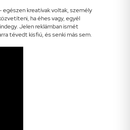
– egészen kreatívak voltak, személy
közvetíteni, ha éhes vagy, egyél
mindegy. Jelen reklámban ismét
ra tévedt kisfiú, és senki más sem.