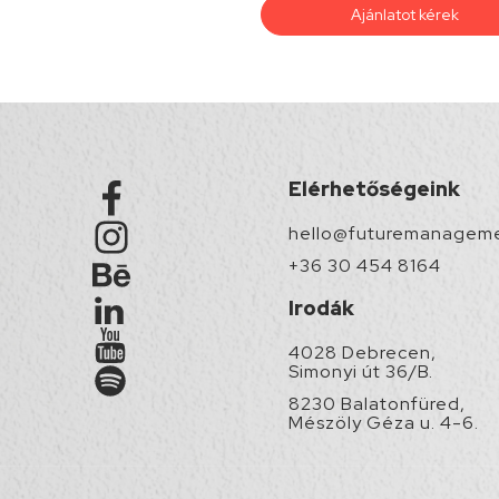
Ajánlatot kérek
Elérhetőségeink
hello@futuremanageme
+36 30 454 8164
Irodák
4028 Debrecen,
Simonyi út 36/B.
8230 Balatonfüred,
Mészöly Géza u. 4-6.