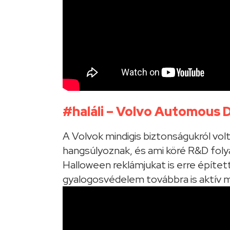
#haláli – Volvo Automous D
A Volvok mindigis biztonságukról vol
hangsúlyoznak, és ami köré R&D folya
Halloween reklámjukat is erre épített
gyalogosvédelem továbbra is aktív m