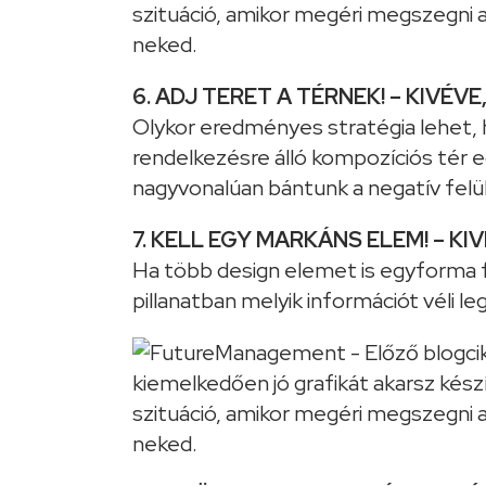
6. ADJ TERET A TÉRNEK! – KIVÉVE
Olykor eredményes stratégia lehet, h
rendelkezésre álló kompozíciós tér 
nagyvonalúan bántunk a negatív felül
7. KELL EGY MARKÁNS ELEM! – KI
Ha több design elemet is egyforma f
pillanatban melyik információt véli l