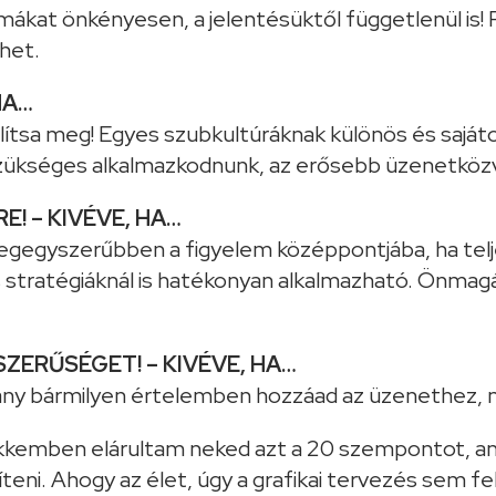
rmákat önkényesen, a jelentésüktől függetlenül is! P
het.
HA…
ítsa meg! Egyes szubkultúráknak különös és sajátos
zükséges alkalmazkodnunk, az erősebb üzenetköz
E! – KIVÉVE, HA…
legegyszerűbben a figyelem középpontjába, ha telj
tratégiáknál is hatékonyan alkalmazható. Önmagáb
SZERŰSÉGET! – KIVÉVE, HA…
ny bármilyen értelemben hozzáad az üzenethez, m