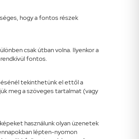
éges, hogy a fontos részek
ülönben csak útban volna. Ilyenkor a
rendkívül fontos.
sénél tekinthetünk el ettől a
ljük meg a szöveges tartalmat (vagy
 képeket használunk olyan üzenetek
mindennapokban lépten-nyomon