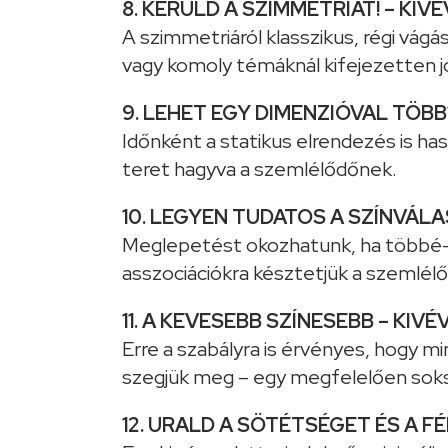
8. KERÜLD A SZIMMETRIÁT! – KIVÉ
A szimmetriáról klasszikus, régi vágá
vagy komoly témáknál kifejezetten j
9. LEHET EGY DIMENZIÓVAL TÖBB?
Időnként a statikus elrendezés is ha
teret hagyva a szemlélődőnek.
10. LEGYEN TUDATOS A SZÍNVÁLAS
Meglepetést okozhatunk, ha többé-k
asszociációkra késztetjük a szemlélő
11. A KEVESEBB SZÍNESEBB – KIVÉ
Erre a szabályra is érvényes, hogy m
szegjük meg – egy megfelelően sokszí
12. URALD A SÖTÉTSÉGET ÉS A FÉ