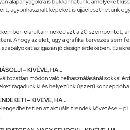
yan alapanyagokra is bukkanhatunk, amelyeket kiss
ert, agyonhasznált képeket is újjáéleszthetünk egy 
MÁSOLJ! – KIVÉVE, HA…
 változatlan módon való felhasználásánál sokkal 
ket ragadunk ki és helyezünk újszerű koncepcióba
ENDEKET! – KIVÉVE, HA…
engedhetetlen az aktuális trendek követése – pl. 
.