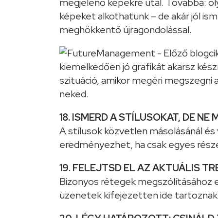
megjelenő képekre utal. Továbbá: ol
képeket alkothatunk – de akár jól ism
meghökkentő újragondolással.
18. ISMERD A STÍLUSOKAT, DE NE 
A stílusok közvetlen másolásánál és
eredményezhet, ha csak egyes része
19. FELEJTSD EL AZ AKTUÁLIS TR
Bizonyos rétegek megszólításához el
üzenetek kifejezetten ide tartoznak