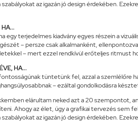
, HA…
a egy terjedelmes kiadvány egyes részein a vizuális
egészét – persze csak alkalmanként, ellenpontozva 
etekkel – mert ezzel rendkívül erőteljes ritmust h
VÉVE, HA…
ontosságúnak tüntetünk fel, azzal a szemlélőre ha
eghangsúlyosabbnak – ezáltal gondolkodásra késztetj