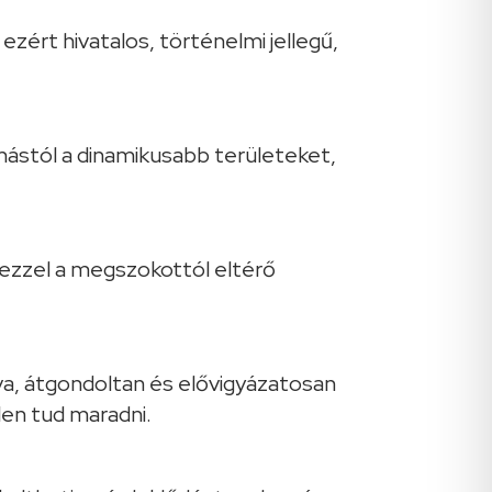
ezért hivatalos, történelmi jellegű,
ymástól a dinamikusabb területeket,
ezzel a megszokottól eltérő
va, átgondoltan és elővigyázatosan
len tud maradni.