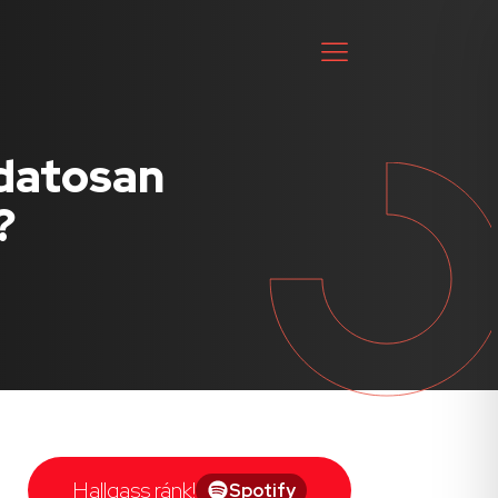
udatosan
?
Hallgass ránk!
Spotify