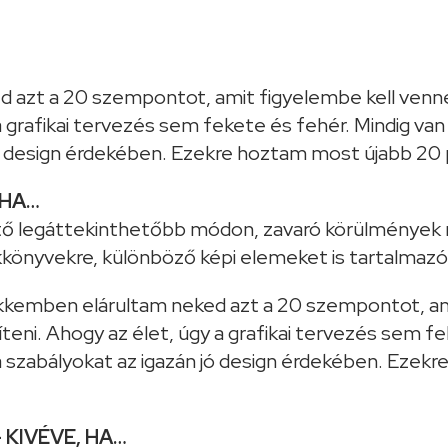
d azt a 20 szempontot, amit figyelembe kell venne
a grafikai tervezés sem fekete és fehér. Mindig van
ó design érdekében. Ezekre hoztam most újabb 20 
 HA…
ető legáttekinthetőbb módon, zavaró körülmények n
könyvekre, különböző képi elemeket is tartalmazó
 KIVÉVE, HA…