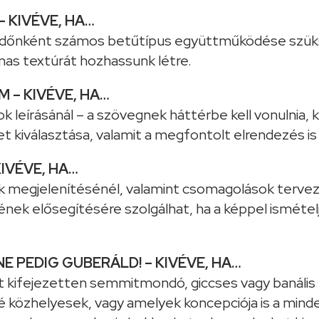
– KIVÉVE, HA…
dőnként számos betűtípus együttműködése szüks
s textúrát hozhassunk létre.
EM – KIVÉVE, HA…
 leírásánál – a szövegnek háttérbe kell vonulnia, k
 kiválasztása, valamit a megfontolt elrendezés is 
KIVÉVE, HA…
 megjelenítésénél, valamint csomagolások tervezé
nek elősegítésére szolgálhat, ha a képpel isméte
NE PEDIG GUBERÁLD! – KIVÉVE, HA…
 kifejezetten semmitmondó, giccses vagy banális
issé közhelyesek, vagy amelyek koncepciója is a 