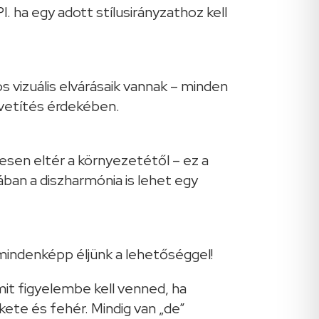
l. ha egy adott stílusirányzathoz kell
 vizuális elvárásaik vannak – minden
vetítés érdekében.
esen eltér a környezetétől – ez a
an a diszharmónia is lehet egy
indenképp éljünk a lehetőséggel!