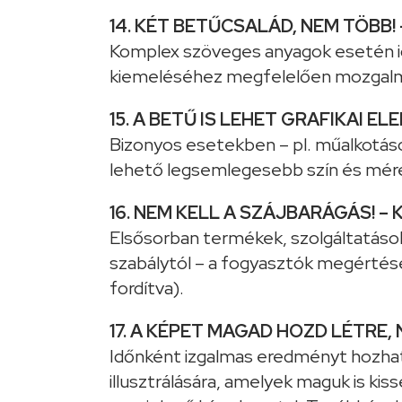
14. KÉT BETŰCSALÁD, NEM TÖBB! 
Komplex szöveges anyagok esetén i
kiemeléséhez megfelelően mozgalma
15. A BETŰ IS LEHET GRAFIKAI EL
Bizonyos esetekben – pl. műalkotások
lehető legsemlegesebb szín és méret
16. NEM KELL A SZÁJBARÁGÁS! – 
Elsősorban termékek, szolgáltatások
szabálytól – a fogyasztók megértésé
fordítva).
17. A KÉPET MAGAD HOZD LÉTRE, 
Időnként izgalmas eredményt hozhat
illusztrálására, amelyek maguk is k