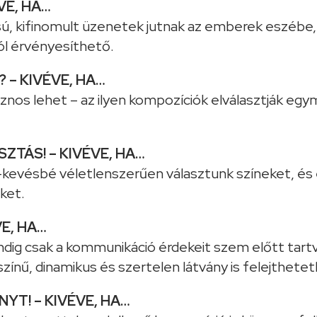
VE, HA…
sú, kifinomult üzenetek jutnak az emberek eszébe, 
ól érvényesíthető.
 – KIVÉVE, HA…
sznos lehet – az ilyen kompozíciók elválasztják eg
ZTÁS! – KIVÉVE, HA…
evésbé véletlenszerűen választunk színeket, és 
ket.
VE, HA…
indig csak a kommunikáció érdekeit szem előtt tart
nű, dinamikus és szertelen látvány is felejthetet
NYT! – KIVÉVE, HA…