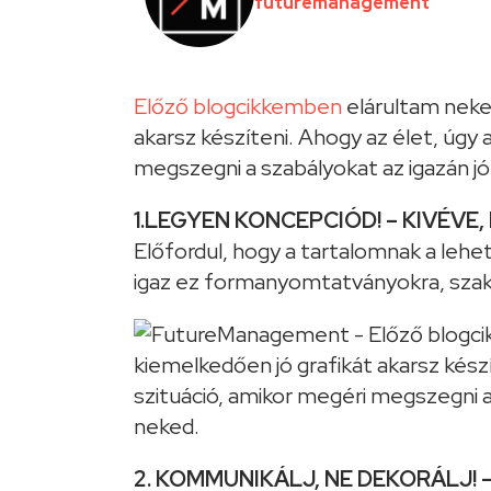
futuremanagement
Előző blogcikkemben
elárultam neke
akarsz készíteni. Ahogy az élet, úgy 
megszegni a szabályokat az igazán j
1.LEGYEN KONCEPCIÓD! – KIVÉVE,
Előfordul, hogy a tartalomnak a leh
igaz ez formanyomtatványokra, szak
2. KOMMUNIKÁLJ, NE DEKORÁLJ! –