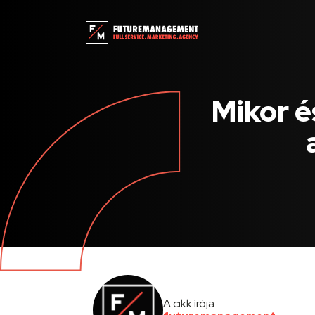
Mikor é
A cikk írója: