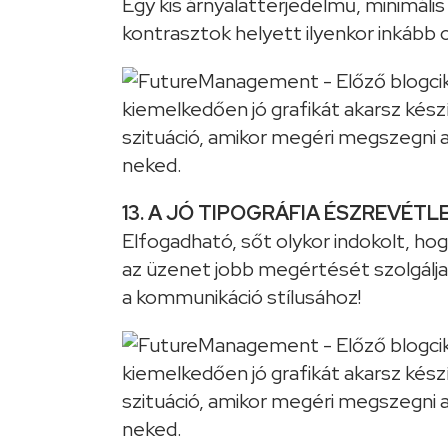
Egy kis árnyalatterjedelmű, minimáli
kontrasztok helyett ilyenkor inkább
13. A JÓ TIPOGRÁFIA ÉSZREVÉTLE
Elfogadható, sőt olykor indokolt, ho
az üzenet jobb megértését szolgálja
a kommunikáció stílusához!