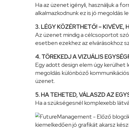
Ha az üzenet igényli, használjuk a fo
alkalmazkodnunk ez is jó megoldás le
3. LÉGY KÖZÉRTHETŐ! – KIVÉVE, 
Az üzenet mindig a célcsoportot szól
esetben ezekhez az elvárásokhoz s
4. TÖREKEDJ A VIZUÁLIS EGYSÉGR
Egy adott design elem úgy kerülhet 
megoldás különböző kommunikációs s
üzenet.
5. HA TEHETED, VÁLASZD AZ EGY
Ha a szükségesnél komplexebb látvá