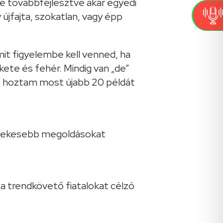
é továbbfejlesztve akár egyedi
újfajta, szokatlan, vagy épp
érdekesebb megoldásokat
.
a trendkövető fiatalokat célzó