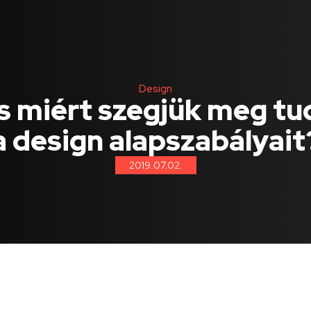
Design
s miért szegjük meg t
a design alapszabályait
2019.07.02.