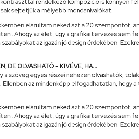
s kontraszttal rendelkező kompozíció is könnyen fel
 csak sejtetjük a mélyebb mondanivalókat.
N, DE OLVASHATÓ – KIVÉVE, HA…
gy a szöveg egyes részei nehezen olvashatók, tola
. Ellenben az mindenképp elfogadhatatlan, hogy a t