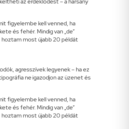
keltheti az érdeklődést – a harsány
kodók, agresszívek legyenek – ha ez
ipográfia ne igazodjon az üzenet és