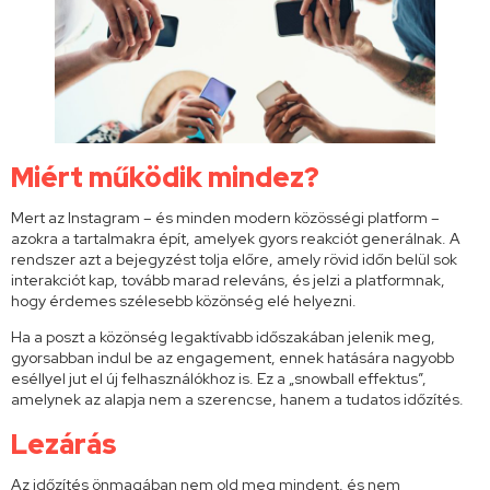
Miért működik mindez?
Mert az Instagram – és minden modern közösségi platform –
azokra a tartalmakra épít, amelyek gyors reakciót generálnak. A
rendszer azt a bejegyzést tolja előre, amely rövid időn belül sok
interakciót kap, tovább marad releváns, és jelzi a platformnak,
hogy érdemes szélesebb közönség elé helyezni.
Ha a poszt a közönség legaktívabb időszakában jelenik meg,
gyorsabban indul be az engagement, ennek hatására nagyobb
eséllyel jut el új felhasználókhoz is. Ez a „snowball effektus”,
amelynek az alapja nem a szerencse, hanem a tudatos időzítés.
Lezárás
Az időzítés önmagában nem old meg mindent, és nem