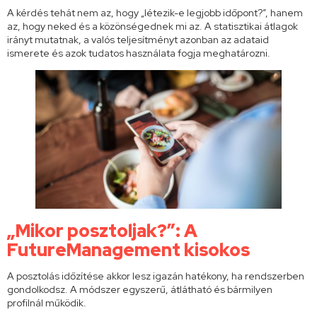
A kérdés tehát nem az, hogy „létezik-e legjobb időpont?”, hanem
az, hogy neked és a közönségednek mi az. A statisztikai átlagok
irányt mutatnak, a valós teljesítményt azonban az adataid
ismerete és azok tudatos használata fogja meghatározni.
„Mikor posztoljak?”: A
FutureManagement kisokos
A posztolás időzítése akkor lesz igazán hatékony, ha rendszerben
gondolkodsz. A módszer egyszerű, átlátható és bármilyen
profilnál működik.