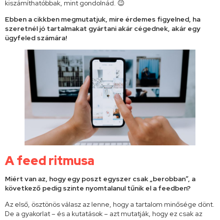
kiszámíthatóbbak, mint gondolnád. 😉
Ebben a cikkben megmutatjuk, mire érdemes figyelned, ha
szeretnél jó tartalmakat gyártani akár cégednek, akár egy
ügyfeled számára!
A feed ritmusa
Miért van az, hogy egy poszt egyszer csak „berobban”, a
következő pedig szinte nyomtalanul tűnik el a feedben?
Az első, ösztönös válasz az lenne, hogy a tartalom minősége dönt.
De a gyakorlat – és a kutatások – azt mutatják, hogy ez csak az