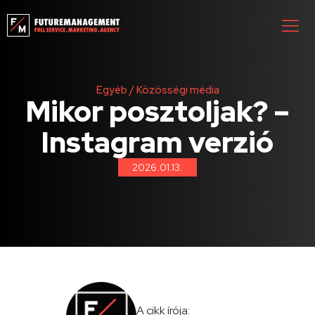
Egyéb
/
Közösségi média
Mikor posztoljak? –
Instagram verzió
2026.01.13.
A cikk írója: