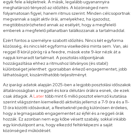
egyik fele a képletnek. A másik, legalább ugyanannyira
meghatározó tényező az időzítés. A közönséged nem
folyamatosan figyel, hanem ritmus szerint. Minden célcsoportnak
megvannak a saját aktív órái, amelyekhez, ha igazodsz,
megtöbbszörözheted annak az esélyét, hogy a megfelelő
emberek a megfelelő pillanatban találkozzanak a tartalmaddal.
Ezért fontos a személyre szabott időzítés. Nincs két egyforma
közösség, és nincs két egyforma viselkedési minta sem. Van, aki
reggel 8 körül pörög rá a feedre, mások este 9-kor nézik át a
napjuk kimaradt tartalmait. A posztolás időpontjának
hozzáigazítása ehhez a ritmushoz látványos (és stabil)
különbséget jelenthet: gyorsabban érkező engagementet, jobb
láthatóságot, kiszámíthatóbb teljesítményt.
Az iparági adatok alapján 2025-ben a legjobb posztolási időszakok
általánosságban a reggeli és kora délutáni órákra esnek, de ezek
csak átlagok. A
Later
több mint 6 millió posztot elemző kutatása
szerint világszinten kiemelkedő aktivitás jellemzi a 7-9 óra és a 11-
13 óra közötti idősávokat, a Reelseknél pedig különösen érdekes,
hogy a legmagasabb engagementet az éjfél és a reggeli órák
hozzák. Ez azonban nem egy kőbe vésett szabály, sokkal inkább
egy kiindulópont arra, hogy elkezdd feltérképezni a saját
közönséged működését.