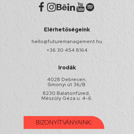
Elérhetőségeink
hello@futuremanagement.hu
+36 30 454 8164
Irodák
4028 Debrecen,
Simonyi út 36/B.
8230 Balatonfüred,
Mészöly Géza u. 4-6.
BIZONYÍTVÁNYAINK: