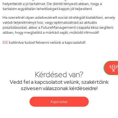
helyettesíti a jó tartalmat. De döntő tényező abban, hogy a
tartalom egyáltalán lehetőséget kapjon jól teljesíteni.
Ha szeretnél olyan adatvezérelt social stratégiát kialakítani, amely
valódi teljesítményt hoz, vagy optimalizálnád az aktuális
posztolásodat, akkor a FutureManagement csapata kész segíteni
abban, hogy megtaláld a márkád saját, működő ritmusát!
IDE
kattintva tudod felvenni velünk a kapcsolatot!
Kérdésed van?
Vedd fel a kapcsolatot velünk, szakértőink
szívesen válaszonak kérdéseidre!
Kapcsolat