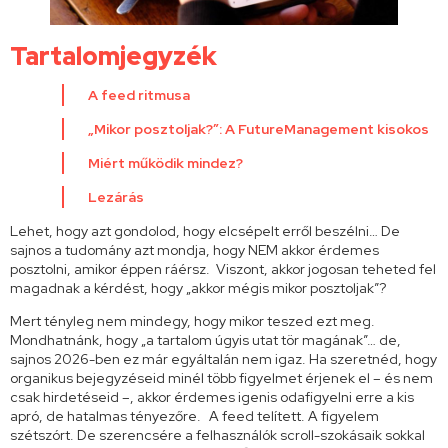
Tartalomjegyzék
A feed ritmusa
„Mikor posztoljak?”: A FutureManagement kisokos
Miért működik mindez?
Lezárás
Lehet, hogy azt gondolod, hogy elcsépelt erről beszélni… De
sajnos a tudomány azt mondja, hogy NEM akkor érdemes
posztolni, amikor éppen ráérsz. Viszont, akkor jogosan teheted fel
magadnak a kérdést, hogy „akkor mégis mikor posztoljak”?
Mert tényleg nem mindegy, hogy mikor teszed ezt meg.
Mondhatnánk, hogy „a tartalom úgyis utat tör magának”… de,
sajnos 2026-ben ez már egyáltalán nem igaz. Ha szeretnéd, hogy
organikus bejegyzéseid minél több figyelmet érjenek el – és nem
csak hirdetéseid –, akkor érdemes igenis odafigyelni erre a kis
apró, de hatalmas tényezőre. A feed telített. A figyelem
szétszórt. De szerencsére a felhasználók scroll-szokásaik sokkal