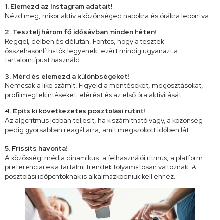
1. Elemezd az Instagram adatait!
Nézd meg, mikor aktív a közönséged napokra és órákra lebontva.
2. Tesztelj három fő idősávban minden héten!
Reggel, délben és délután. Fontos, hogy a tesztek
összehasonlíthatók legyenek, ezért mindig ugyanazt a
tartalomtípust használd.
3. Mérd és elemezd a különbségeket!
Nemcsak a like számít. Figyeld a mentéseket, megosztásokat,
profilmegtekintéseket, elérést és az első óra aktivitását.
4. Építs ki következetes posztolási rutint!
Az algoritmus jobban teljesít, ha kiszámítható vagy, a közönség
pedig gyorsabban reagál arra, amit megszokott időben lát.
5. Frissíts havonta!
A közösségi média dinamikus: a felhasználói ritmus, a platform
preferenciái és a tartalmi trendek folyamatosan változnak. A
posztolási időpontoknak is alkalmazkodniuk kell ehhez.