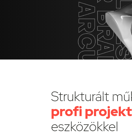
Strukturált mű
profi proje
eszközökkel