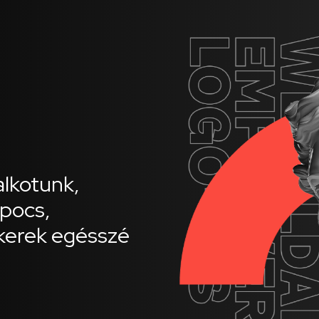
lkotunk,
apocs,
kerek egésszé