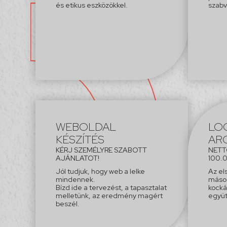
és etikus eszközökkel.
szabv
WEBOLDAL
LO
KÉSZÍTÉS
AR
KÉRJ SZEMÉLYRE SZABOTT
NET
AJÁNLATOT!
100.0
Jól tudjuk, hogy web a lelke
Az el
mindennek.
másod
Bízd ide a tervezést, a tapasztalat
kocká
melletünk, az eredmény magért
együt
beszél.