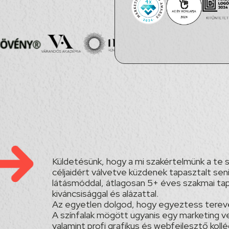
Küldetésünk, hogy a mi szakértelmünk a te si
céljaidért válvetve küzdenek tapasztalt seni
látásmóddal, átlagosan 5+ éves szakmai tap
kiváncsisággal és alázattal.
Az egyetlen dolgod, hogy egyeztess terevei
A színfalak mögött ugyanis egy marketing
valamint profi grafikus és webfejlesztő koll