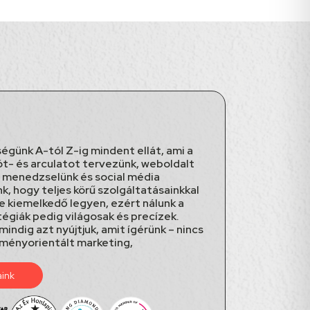
égünk A-tól Z-ig mindent ellát, ami a
ót- és arculatot tervezünk, weboldalt
t menedzselünk és social média
k, hogy teljes körű szolgáltatásainkkal
te kiemelkedő legyen, ezért nálunk a
tégiák pedig világosak és precízek.
ndig azt nyújtjuk, amit ígérünk – nincs
ményorientált marketing,
aink