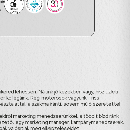
kered lehessen. Nálunk jó kezekben vagy, hisz üzleti
or kollégáink. Régi motorosok vagyunk, friss
asztalattal, a szakma iránti, sosem múló szeretettel
dről marketing menedzserünkkel, a többit bízd ránk!
 vezető, egy marketing manager, kampánymenedzserek,
égák valósítják meg elképzeléseidet.