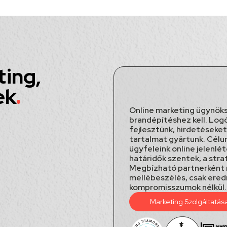
ting,
ek
.
Online marketing ügynöks
brandépítéshez kell. Log
fejlesztünk, hirdetéseke
tartalmat gyártunk. Célun
ügyfeleink online jelenlé
határidők szentek, a stra
Megbízható partnerként mi
mellébeszélés, csak ered
kompromisszumok nélkül.
Marketing Szolgáltatás