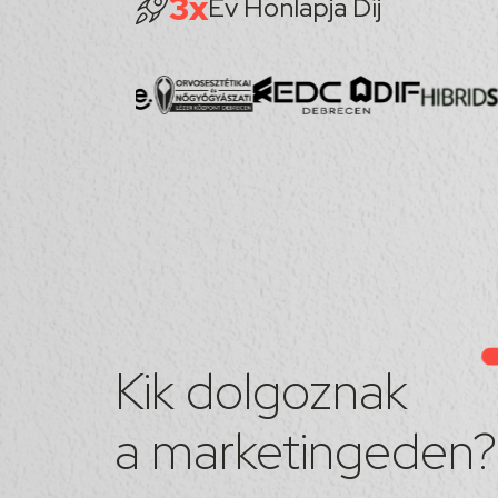
3x
Év Honlapja Díj
Kik dolgoznak
a marketingeden?