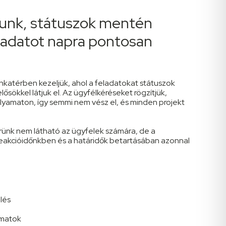
unk, státuszok mentén
ladatot napra pontosan
katérben kezeljük, ahol a feladatokat státuszok
lősökkel látjuk el. Az ügyfélkéréseket rögzítjük,
folyamaton, így semmi nem vész el, és minden projekt
ünk nem látható az ügyfelek számára, de a
kcióidőnkben és a határidők betartásában azonnal
lés
amatok