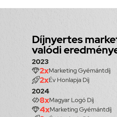
Díjnyertes marke
valódi eredmény
2023
2x
Marketing Gyémántdíj
2x
Év Honlapja Díj
2024
8x
Magyar Logó Díj
4x
Marketing Gyémántdíj