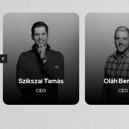
Szikszai Tamás
Oláh Be
CEO
CEO