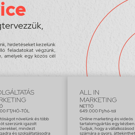
vice
egtervezzük,
ünk, hirdetéseket kezelünk
lló feladatokat végzünk,
, amelyek egy közös cél
OLGÁLTATÁS
ALL IN
RKETING
MARKETING
TÓ
NETTÓ
000 FT/HÓ-TÓL
649.000 Ft/hó-tól
tóságot növelünk és több
Online marketing és videós
lót szerzünk igazolt
tartalomgyártás egy kézben
erekkel, mindezt
Tudjuk, hogy a vállalkozásod
gadra és szolgáltatásodra
számára a gyors, áttekinthe