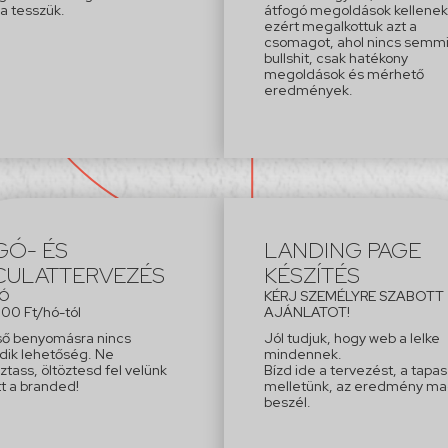
a tesszük.
átfogó megoldások kellenek
ezért megalkottuk azt a
csomagot, ahol nincs semm
bullshit, csak hatékony
megoldások és mérhető
eredmények.
GÓ- ÉS
LANDING PAGE
CULATTERVEZÉS
KÉSZÍTÉS
TÓ
KÉRJ SZEMÉLYRE SZABOTT
00 Ft/hó-tól
AJÁNLATOT!
ső benyomásra nincs
Jól tudjuk, hogy web a lelke
ik lehetőség. Ne
mindennek.
ztass, öltöztesd fel velünk
Bízd ide a tervezést, a tapas
t a branded!
melletünk, az eredmény ma
beszél.