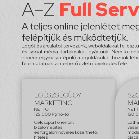
A–Z
Full Ser
A teljes online jelenlétet m
felépítjük és működtetjük.
Logót és arculatot tervezünk, weboldalakat fejleszt
és social média tartalmakat gyártunk. Nem különá
hanem egymásra épülő megoldásokat hozunk létre
felé mutatnak: a mérhető üzleti növekedés felé.
EGÉSZSÉGÜGYI
SZ
MARKETING
MA
NETTÓ
NET
125.000 Ft/hó-tól
150.
Célcsoport orientált
Látha
bizalomépítés
vásár
és forgalomnövelés közérthető,
módsz
hiteles
piacá