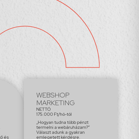
WEBSHOP
MARKETING
NETTÓ
175.000 Ft/hó-tól
„Hogyan tudna több pénzt
.
termelni a webáruházam?”
Választ adunk a gyakran
tő és
emlegetett kérdésre.