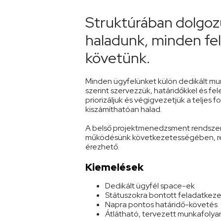
Struktúrában dolgoz
haladunk, minden fe
követünk.
Minden ügyfelünket külön dedikált mun
szerint szervezzük, határidőkkel és fele
priorizáljuk és végigvezetjük a teljes 
kiszámíthatóan halad.
A belső projektmenedzsment rendszer
működésünk következetességében, rea
érezhető.
Kiemelések
Dedikált ügyfél space-ek
Státuszokra bontott feladatkeze
Napra pontos határidő-követés
Átlátható, tervezett munkafoly