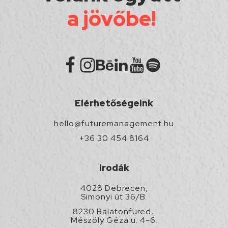
a jövőbe!
Elérhetőségeink
hello@futuremanagement.hu
+36 30 454 8164
Irodák
4028 Debrecen,
Simonyi út 36/B.
8230 Balatonfüred,
Mészöly Géza u. 4-6.