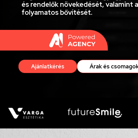
és rendelők növekedését, valamint 
folyamatos bővítését.
Ajánlatkérés
Árak és csomago