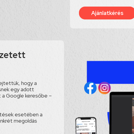
Ajánlatkérés
izetett
jtettük, hogy a
snek egy adott
st a Google keresőbe –
etések esetében a
onkrét megoldás