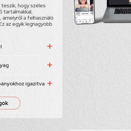
teszik, hogy széles
ő tartalmakkal,
, amelyről a felhasználó
Ez az egyik legnagyobb
l
nyag
pányokhoz igazítva
gok