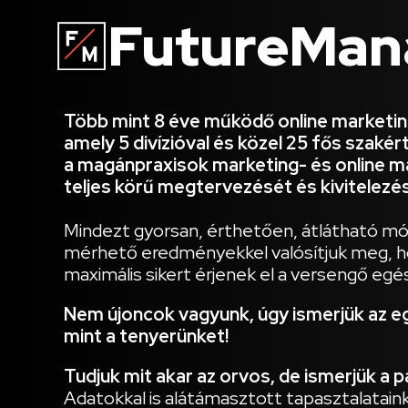
FutureMa
Több mint 8 éve működő online marketi
amely 5 divízióval és közel 25 fős szaké
a magánpraxisok marketing- és online ma
teljes körű megtervezését és kivitelezés
Mindezt gyorsan, érthetően, átlátható mó
mérhető eredményekkel valósítjuk meg, h
maximális sikert érjenek el a versengő egé
Nem újoncok vagyunk, úgy ismerjük az e
mint a tenyerünket!
Tudjuk mit akar az orvos, de ismerjük a pá
Adatokkal is alátámasztott tapasztalatain