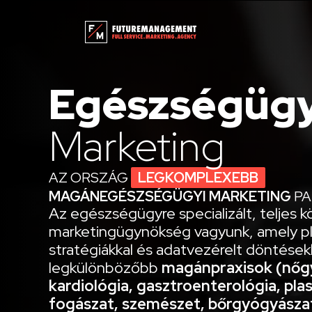
Egészségügy
Marketing
AZ ORSZÁG
LEGKOMPLEXEBB
MAGÁNEGÉSZSÉGÜGYI MARKETING
PA
Az egészségügyre specializált, teljes k
marketingügynökség vagyunk, amely pl
stratégiákkal és adatvezérelt döntésekk
legkülönbözőbb
magánpraxisok (nőg
kardiológia, gasztroenterológia, plas
fogászat, szemészet, bőrgyógyászat