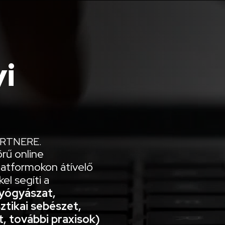
i
RTNERE.
örű online
atformokon átívelő
el segíti a
yógyászat,
ztikai sebészet,
, további praxisok)