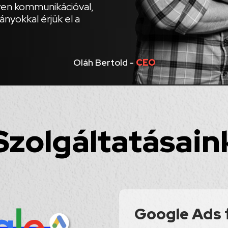
lyen kommunikációval,
nyokkal érjük el a
Oláh Bertold -
CEO
Szolgáltatásain
Google Ads