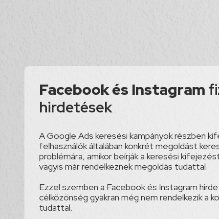
Facebook és Instagram
f
hirdetések
A Google Ads keresési kampányok részben kife
felhasználók általában konkrét megoldást kere
problémára, amikor beírják a keresési kifejezé
vagyis már rendelkeznek megoldás tudattal.
Ezzel szemben a Facebook és Instagram hird
célközönség gyakran még nem rendelkezik a k
tudattal.