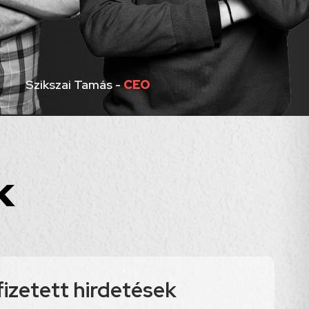
Szikszai Tamás -
CEO
k
fizetett hirdetések