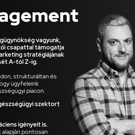
nagement
ngügynökség vagyunk,
rtői csapattal támogatja
rketing stratégiájának
ét A-tól Z-ig.
don, strukturáltan és
ogy ügyfeleink
szségügyi piacon.
gészségügyi szektort
ciens igényeit is.
k alapján pontosan