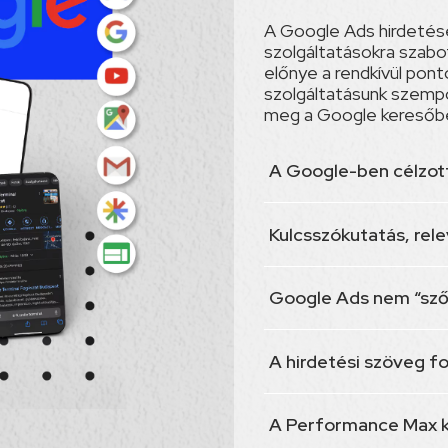
A Google Ads hirdetés
szolgáltatásokra szabo
előnye a rendkívül pont
szolgáltatásunk szempo
meg a Google keresőb
A Google-ben célzot
Kulcsszókutatás, rel
Google Ads nem “sz
A hirdetési szöveg f
A Performance Max 