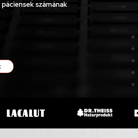
a páciensek számának
k