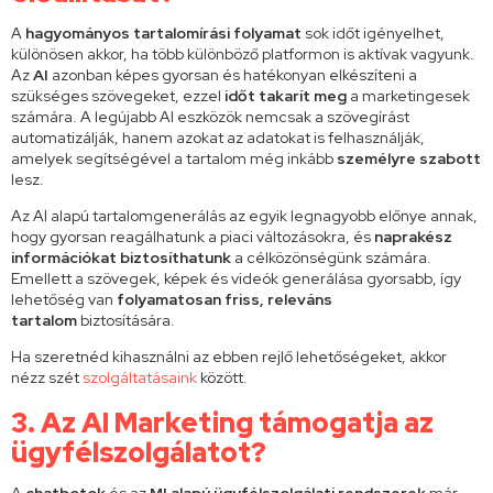
A
hagyományos tartalomírási folyamat
sok időt igényelhet,
különösen akkor, ha több különböző platformon is aktívak vagyunk.
Az
AI
azonban képes gyorsan és hatékonyan elkészíteni a
szükséges szövegeket, ezzel
időt takarít meg
a marketingesek
számára. A legújabb AI eszközök nemcsak a szövegírást
automatizálják, hanem azokat az adatokat is felhasználják,
amelyek segítségével a tartalom még inkább
személyre szabott
lesz.
Az AI alapú tartalomgenerálás az egyik legnagyobb előnye annak,
hogy gyorsan reagálhatunk a piaci változásokra, és
naprakész
információkat biztosíthatunk
a célközönségünk számára.
Emellett a szövegek, képek és videók generálása gyorsabb, így
lehetőség van
folyamatosan friss, releváns
tartalom
biztosítására.
Ha szeretnéd kihasználni az ebben rejlő lehetőségeket, akkor
nézz szét
szolgáltatásaink
között.
3. Az AI Marketing támogatja az
ügyfélszolgálatot?
A
chatbotok
és az
MI alapú ügyfélszolgálati rendszerek
már