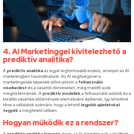
4. AI Marketinggel kivitelezhető a
prediktív analitika?
A
prediktív analitika
az egyik legfontosabb eszköz, amelyet az AI
marketingben használhatunk. Az AI segítségével a
marketingesek képesek
előre jelezni a
felhasználói
viselkedést
és a vásárlói döntéseket, még mielőtt azok
megtörténnének. A
prediktív modellek
a felhasználói adatok és a
korábbi vásárlási előzmények elemzésére építenek, így lehetővé
téve a vállalatok számára, hogy a lehető
legjobb ajánlatokat
tegyék
a megfelelő időben.
Hogyan működik ez a rendszer?
A
prediktív analitika lényege
, hogy az AI algoritmusok a múltbeli