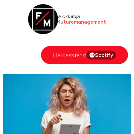
A cikk írója:
futuremanagement
Hallgass ránk!
Spotify