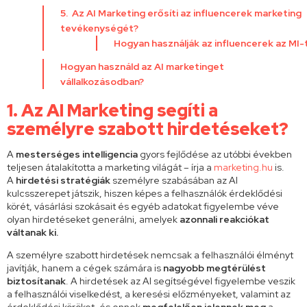
5. Az AI Marketing erősíti az influencerek marketing
tevékenységét?
Hogyan használják az influencerek az MI-
Hogyan használd az AI marketinget
vállalkozásodban?
1. Az AI Marketing segíti a
személyre szabott hirdetéseket?
A
mesterséges intelligencia
gyors fejlődése az utóbbi években
teljesen átalakította a marketing világát – írja a
marketing.hu
is.
A
hirdetési stratégiák
személyre szabásában az AI
kulcsszerepet játszik, hiszen képes a felhasználók érdeklődési
körét, vásárlási szokásait és egyéb adatokat figyelembe véve
olyan hirdetéseket generálni, amelyek
azonnali reakciókat
váltanak ki.
A személyre szabott hirdetések nemcsak a felhasználói élményt
javítják, hanem a cégek számára is
nagyobb megtérülést
biztosítanak
. A hirdetések az AI segítségével figyelembe veszik
a felhasználói viselkedést, a keresési előzményeket, valamint az