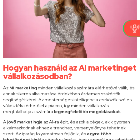
Hogyan használd az AI marketinget
vállalkozásodban?
Az
MI marketing
minden vállalkozás számára elérhetővé válik, és
annak sikeres alkalmazása érdekében érdemes szakértők
segítségét kérni. Az mesterséges intelligencia eszközök széles
választéka érhető el a piacon, így minden vállalkozás
megtalálhatja a számára
legmegfelelőbb megoldásokat.
A
jövő marketingje
az AI-ra épít, és azok a cégek, akik gyorsan
alkalmazkodnak ehhez a trendhez, versenyelőnyre tehetnek
szert. Az iparág
folyamatosan fejlődik, és
egyre több
lehetőséget kínál
a cégek számára, hogy személyre szabottabb,