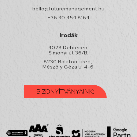
hello@futuremanagement.hu
+36 30 454 8164
Irodák
4028 Debrecen,
Simonyi út 36/B.
8230 Balatonfüred,
Mészöly Géza u. 4-6.
BIZONYÍTVÁNYAINK: