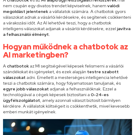
nem csupán egy divatos trendet képviselnek, hanem
valódi
megoldást jelentenek
a vállalatok számára. A chatbotok gyors
válaszokat adnak a vásárlói kérdésekre, és segítenek csökkenteni
a várakozási időt. Az AI lehetővé teszi, hogy a chatbotok
intelligens válaszokat adjanak a vásárlói kérdésekre, ezzel
javítva
a felhasználói élményt.
Hogyan működnek a chatbotok az
AI marketingben?
A
chatbotok
az MI segítségével képesek felismerni a vásárlói
szándékokat és igényeket, és ezek alapján
testre szabott
válaszokat
adni. Emellett a mesterséges intelligencia lehetővé
teszi a chatbotok számára, hogy folyamatosan tanuljanak, és
egyre
jobb válaszokat
adjanak a felhasználóknak. Ezzel a
technológiával a cégek képesek biztosítani a
0-24-es
ügyfélszolgálatot
, amely azonnali választ biztosít bármilyen
kérdésre. A vállalatok költségeit is csökkenthetik, mivel kevesebb
emberi munkát igényelnek.