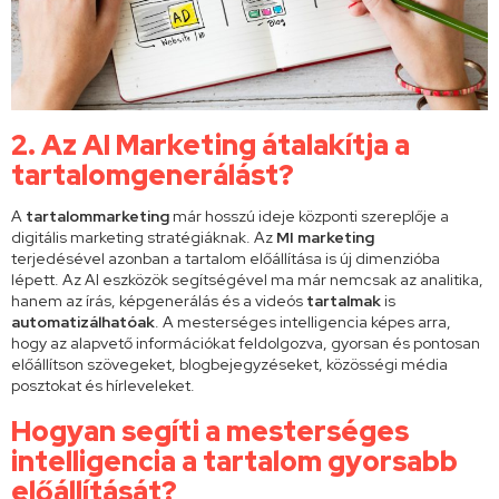
2. Az AI Marketing átalakítja a
tartalomgenerálást?
A
tartalommarketing
már hosszú ideje központi szereplője a
digitális marketing stratégiáknak. Az
MI marketing
terjedésével azonban a tartalom előállítása is új dimenzióba
lépett. Az AI eszközök segítségével ma már nemcsak az analitika,
hanem az írás, képgenerálás és a videós
tartalmak
is
automatizálhatóak
. A mesterséges intelligencia képes arra,
hogy az alapvető információkat feldolgozva, gyorsan és pontosan
előállítson
szövegeket, blogbejegyzéseket, közösségi média
posztokat és hírleveleket.
Hogyan segíti a mesterséges
intelligencia a tartalom gyorsabb
előállítását?