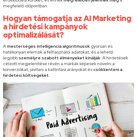
érdeklődési köröket, és ennek
megfelelően jelennek meg
a
megfelelő időpontban.
Hogyan támogatja az AI Marketing
a hirdetési kampányok
optimalizálását?
A
mesterséges intelligencia algoritmusok
gyorsan és
hatékonyan elemzik a felhasználói adatokat, és a lehető
legjobb
személyre szabott élményeket kínálják
. A hirdetések
célzott megjelenítése révén a márkák képesek növelni a
konverziókat, javítani a kattintási arányokat és
csökkenteni a
hirdetési költségeket.