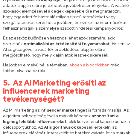
adatok alapján előre jelezhetik a jövőbeli eseményeket. A vásárlói
szokások elemzésével a cégek képesek előre meghatározni,
hogy egy adott felhasználó milyen típusú termékeket vagy
szolgáltatásokat kereshet a jövőben, és ezeket az információkat
felhasználhatják a személyre szabott hirdetési kampányokhoz.
Ez az eszköz
különösen hasznos
lehet azok számára, akik
szeretnék
optimalizálni az értékesítési folyamatokat,
hiszen az
AI segítségével a vásárlók érdeklődése alapján előre
megjósolható, hogy melyik ajánlatok lesznek sikeresek.
Ha jobban elmélyülnél a témában,
ebben a blogcikkben
még
többet olvashatsz róla.
5. Az AI Marketing erősíti az
influencerek marketing
tevékenységét?
Az MI marketing az
influencer marketinget
is forradalmasítja. Az
algoritmusok segítségével a márkák képesek
azonosítani a
legmegfelelőbb influencereket
, akik közvetlenül kapcsolódnak a
célcsoportjukhoz. Az
AI algoritmusok
képesek értékelni az
influencerek elérését, interakcióit és hatékonyságát, így a márkák