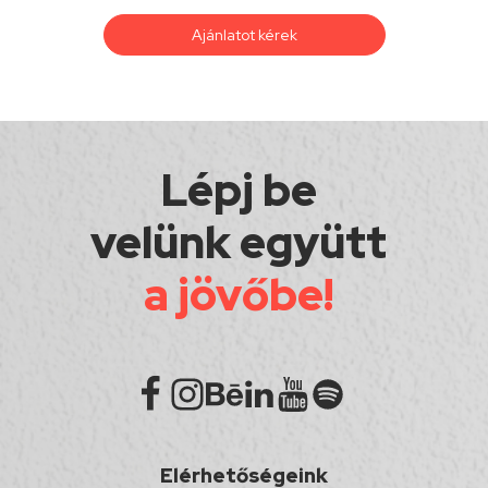
Ajánlatot kérek
Lépj be
velünk együtt
a jövőbe!
Elérhetőségeink