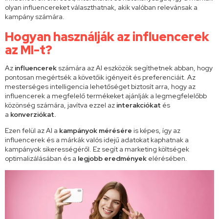
olyan influencereket választhatnak, akik valóban relevánsak a
kampány számára.
Hogyan használják az influencerek
az MI-t?
Az
influencerek
számára az AI eszközök segíthetnek abban, hogy
pontosan megértsék a követőik igényeit és preferenciáit. Az
mesterséges intelligencia lehetőséget biztosít arra, hogy az
influencerek a megfelelő termékeket ajánlják a legmegfelelőbb
közönség számára, javítva ezzel az
interakciókat
és
a
konverziókat.
Ezen felül az AI a
kampányok
mérésére
is képes, így az
influencerek és a márkák valós idejű adatokat kaphatnak a
kampányok sikerességéről. Ez segít a marketing költségek
optimalizálásában és a
legjobb eredmények
elérésében.