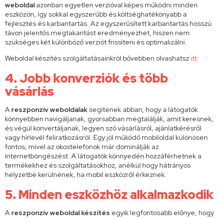
weboldal
azonban egyetlen verzióval képes működni minden
eszközön, így sokkal egyszerűbb és költséghatékonyabb a
fejlesztés és karbantartás. Az egyszerűsített karbantartás hosszú
távon jelentős megtakarítást eredményezhet, hiszen nem
szükséges két különböző verziót frissíteni és optimalizálni.
Weboldal készítés szolgáltatásainkról bővebben olvashatsz
itt.
4. Jobb konverziók és több
vásárlás
A
reszponzív weboldalak
segítenek abban, hogy a látogatók
könnyebben navigáljanak, gyorsabban megtalálják, amit keresnek,
és végül konvertáljanak, legyen szó vásárlásról, ajánlatkérésről
vagy hírlevél feliratkozásról. Egy jól működő mobiloldal különösen
fontos, mivel az okostelefonok már dominálják az
internetböngészést. A látogatók könnyedén hozzáférhetnek a
termékekhez és szolgáltatásokhoz, anélkül hogy hátrányos
helyzetbe kerülnének, ha mobil eszközről érkeznek.
5. Minden eszközhöz alkalmazkodik
A
reszponzív weboldal készítés
egyik legfontosabb előnye, hogy