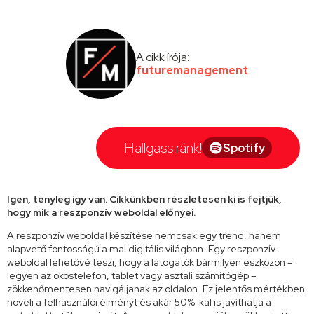
A cikk írója:
futuremanagement
Hallgass ránk!
Spotify
Igen, tényleg így van. Cikkünkben részletesen ki is fejtjük,
hogy mik a reszponzív weboldal előnyei.
A reszponzív weboldal készítése nemcsak egy trend, hanem
alapvető fontosságú a mai digitális világban. Egy reszponzív
weboldal lehetővé teszi, hogy a látogatók bármilyen eszközön –
legyen az okostelefon, tablet vagy asztali számítógép –
zökkenőmentesen navigáljanak az oldalon. Ez jelentős mértékben
növeli a felhasználói élményt és akár 50%-kal is javíthatja a