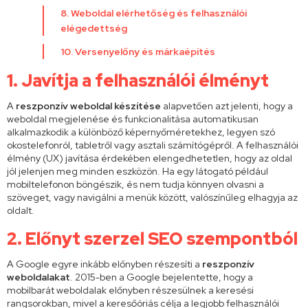
8. Weboldal elérhetőség és felhasználói
elégedettség
10. Versenyelőny és márkaépítés
1. Javítja a felhasználói élmény
t
A
reszponzív weboldal készítése
alapvetően azt jelenti, hogy a
weboldal megjelenése és funkcionalitása automatikusan
alkalmazkodik a különböző képernyőméretekhez, legyen szó
okostelefonról, tabletről vagy asztali számítógépről. A felhasználói
élmény (UX) javítása érdekében elengedhetetlen, hogy az oldal
jól jelenjen meg minden eszközön. Ha egy látogató például
mobiltelefonon böngészik, és nem tudja könnyen olvasni a
szöveget, vagy navigálni a menük között, valószínűleg elhagyja az
oldalt.
2. Előnyt szerzel SEO szempontból
A Google egyre inkább előnyben részesíti a
reszponzív
weboldalakat
. 2015-ben a Google bejelentette, hogy a
mobilbarát weboldalak előnyben részesülnek a keresési
rangsorokban, mivel a keresőóriás célja a legjobb felhasználói