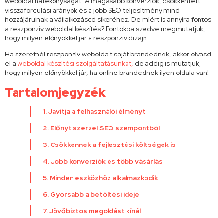
weboldal hatékonyságát. A magasabb konverziók, csökkentett
visszafordulási arányok és a jobb SEO teljesítmény mind
hozzájárulnak a vállalkozásod sikeréhez. De miért is annyira fontos
a reszponzív weboldal készítés? Pontokba szedve megmutatjuk,
hogy milyen előnyökkel jár a reszponzív dizájn.
Ha szeretnél reszponzív weboldalt saját brandednek, akkor olvasd
el a
weboldal készítési szolgáltatásunkat,
de addig is mutatjuk,
hogy milyen előnyökkel jár, ha online brandednek ilyen oldala van!
Tartalomjegyzék
1. Javítja a felhasználói élményt
2. Előnyt szerzel SEO szempontból
3. Csökkennek a fejlesztési költségek is
4. Jobb konverziók és több vásárlás
5. Minden eszközhöz alkalmazkodik
6. Gyorsabb a betöltési ideje
7. Jövőbiztos megoldást kínál