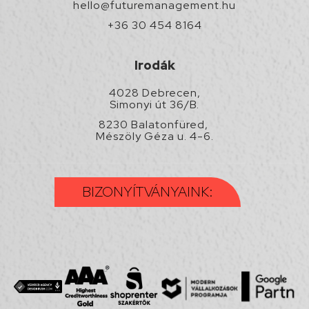
hello@futuremanagement.hu
+36 30 454 8164
Irodák
4028 Debrecen,
Simonyi út 36/B.
8230 Balatonfüred,
Mészöly Géza u. 4-6.
BIZONYÍTVÁNYAINK: