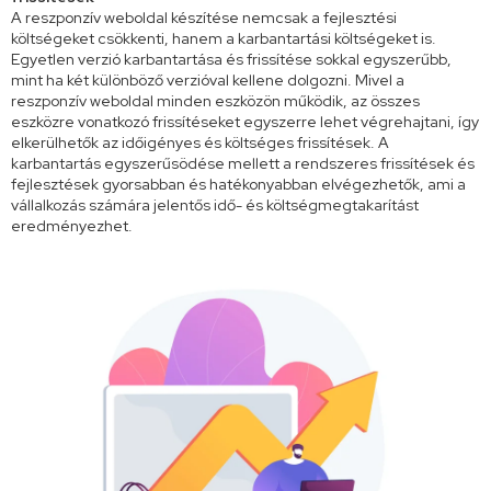
A reszponzív weboldal készítése nemcsak a fejlesztési
költségeket csökkenti, hanem a karbantartási költségeket is.
Egyetlen verzió karbantartása és frissítése sokkal egyszerűbb,
mint ha két különböző verzióval kellene dolgozni. Mivel a
reszponzív weboldal minden eszközön működik, az összes
eszközre vonatkozó frissítéseket egyszerre lehet végrehajtani, így
elkerülhetők az időigényes és költséges frissítések. A
karbantartás egyszerűsödése mellett a rendszeres frissítések és
fejlesztések gyorsabban és hatékonyabban elvégezhetők, ami a
vállalkozás számára jelentős idő- és költségmegtakarítást
eredményezhet.