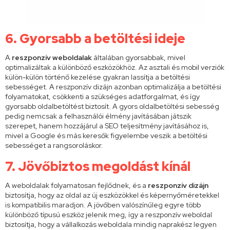
6. Gyorsabb a betöltési id
eje
A
reszponzív weboldalak
általában gyorsabbak, mivel
optimalizáltak a különböző eszközökhöz. Az asztali és mobil verziók
külön-külön történő kezelése gyakran lassítja a betöltési
sebességet. A reszponzív dizájn azonban optimalizálja a betöltési
folyamatokat, csökkenti a szükséges adatforgalmat, és így
gyorsabb oldalbetöltést biztosít. A gyors oldalbetöltési sebesség
pedig nemcsak a felhasználói élmény javításában játszik
szerepet, hanem hozzájárul a SEO teljesítmény javításához is,
mivel a Google és más keresők figyelembe veszik a betöltési
sebességet a rangsoroláskor.
7. Jövőbiztos megoldást kínál
A weboldalak folyamatosan fejlődnek, és a
reszponzív dizájn
biztosítja, hogy az oldal az új eszközökkel és képernyőméretekkel
is kompatibilis maradjon. A jövőben valószínűleg egyre több
különböző típusú eszköz jelenik meg, így a reszponzív weboldal
biztosítja, hogy a vállalkozás weboldala mindig naprakész legyen