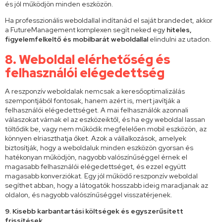
és jól működjön minden eszközön.
Ha professzionális weboldallal indítanád el saját brandedet, akkor
a FutureManagement komplexen segít neked egy
hiteles,
figyelemfelkeltő és mobilbarát weboldallal
elindulni az utadon.
8. Weboldal elérhetőség és
felhasználói elégedettség
A reszponzív weboldalak nemcsak a keresőoptimalizálás
szempontjából fontosak, hanem azért is, mert javítják a
felhasználói elégedettséget. A mai felhasználók azonnali
válaszokat várnak el az eszközeiktől, és ha egy weboldal lassan
töltődik be, vagy nem működik megfelelően mobil eszközön, az
könnyen elriaszthatja őket. Azok a vállalkozások, amelyek
biztosítják, hogy a weboldaluk minden eszközön gyorsan és
hatékonyan működjön, nagyobb valószínűséggel érnek el
magasabb felhasználói elégedettséget, és ezzel együtt
magasabb konverziókat. Egy jól működő reszponzív weboldal
segíthet abban, hogy a látogatók hosszabb ideig maradjanak az
oldalon, és nagyobb valószínűséggel visszatérjenek.
9. Kisebb karbantartási költségek és egyszerűsített
frissítések