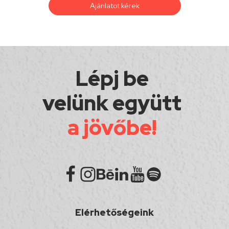
Ajánlatot kérek
Lépj be
velünk együtt
a jövőbe!
Elérhetőségeink