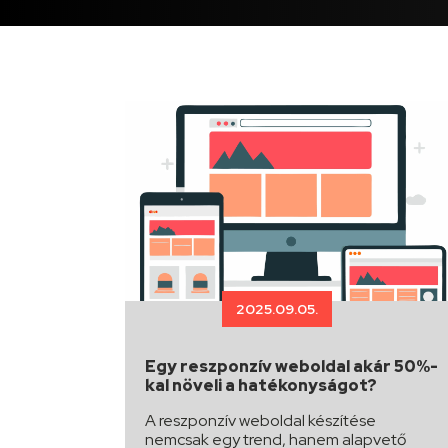
2025.09.05.
Egy reszponzív weboldal akár 50%-
kal növeli a hatékonyságot?
A reszponzív weboldal készítése
nemcsak egy trend, hanem alapvető