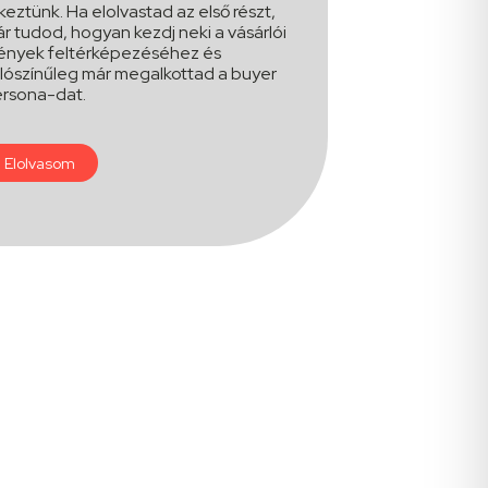
keztünk. Ha elolvastad az első részt,
r tudod, hogyan kezdj neki a vásárlói
ények feltérképezéséhez és
lószínűleg már megalkottad a buyer
rsona-dat.
Elolvasom