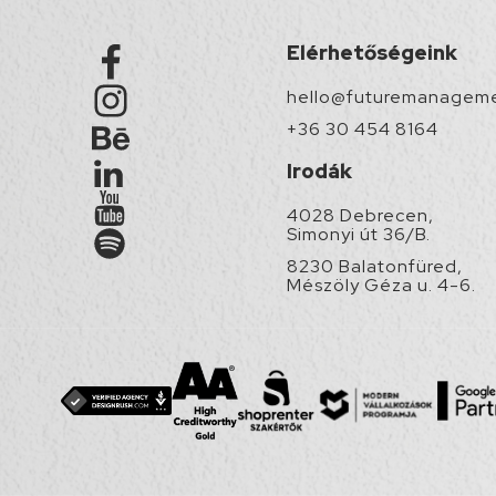
Elérhetőségeink
hello@futuremanageme
+36 30 454 8164
Irodák
4028 Debrecen,
Simonyi út 36/B.
8230 Balatonfüred,
Mészöly Géza u. 4-6.