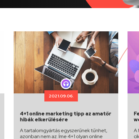
2021.09.06.
4+1 online marketing tipp az amatőr
F
hibák elkerülésére
w
A tartalomgyártás egyszerűnek tűnhet,
A 
azonban nem az. Íme 4+1 olyan online
ci