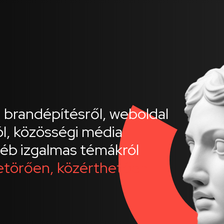
, brandépítésről, weboldal
ól, közösségi média
éb izgalmas témákról
etörően, közérthetően