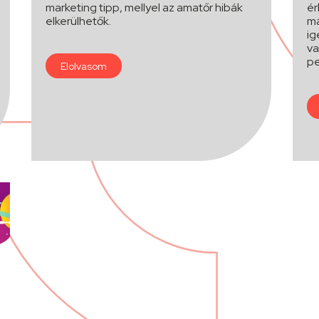
marketing tipp, mellyel az amatőr hibák
ér
elkerülhetők.
má
ig
va
pe
Elolvasom