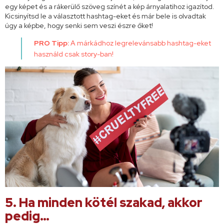
egy képet és a rákerülő szöveg színét a kép árnyalatihoz igazítod.
Kicsinyítsd le a választott hashtag-eket és már bele is olvadtak
úgy a képbe, hogy senki sem veszi észre őket!
PRO Tipp:
A márkádhoz legrelevánsabb hashtag-eket
használd csak story-ban!
5. Ha minden kötél szakad, akkor
pedig…