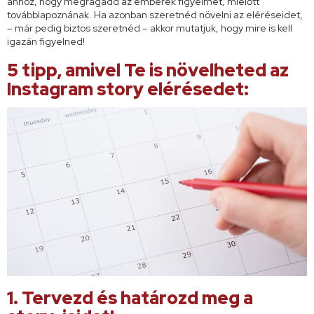
ahhoz, hogy megragadd az emberek figyelmét, mielőtt
továbblapoznának. Ha azonban szeretnéd növelni az eléréseidet,
– már pedig biztos szeretnéd – akkor mutatjuk, hogy mire is kell
igazán figyelned!
5 tipp, amivel Te is növelheted az
Instagram story elérésedet:
1. Tervezd és határozd meg a