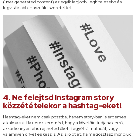
(user generated content) az egyik legjobb, leghitelesebb és
legvirálisabb! Használd szeretettel!
4. Ne felejtsd Instagram story
közzétételekor a hashtag-eket!
Hashtag-eket nem csak posztba, hanem story-ban is érdemes
alkalmazni. Ha nem szeretnéd, hogy a követőid tudjanak erről,
akkor könnyen el is rejtheted őket. Tegyél rá matricát, vagy
valamilyen gif-et és kész is! Az is jó ötlet, ha megosztasz mondjuk