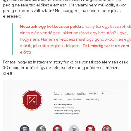
pedig ne felejtsd el őket elemezni! Ha valami nem működik, akkor
pedig érdemes változtatni! Ne csüggedj, ha eleinte nem jók az
eléréseid.
Nézzünk egy hétköznapi példát:
ha nyitsz egy kávézót, d
nincs elég vendéged, akkor bezárod egy hét után? Ugye,
hogy nem. Hanem elkezdesz máshogy gondolkodni és eg
másik, jobb stratégiát kidolgozni.
Ezt mindig tartsd szem
előtt!
Fontos, hogy az Instagram story funkcióra vonatkozó elemzés csak
30 napig érhető el. Így ne felejtsd el mindig időben ellenőrizni
őket!