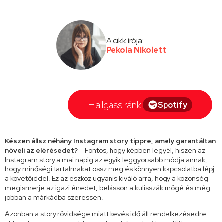
A cikk írója:
Pekola Nikolett
Hallgass ránk!
Spotify
Készen állsz néhány Instagram story tippre, amely garantáltan
növeli az elérésedet?
– Fontos, hogy képben legyél, hiszen az
Instagram story a mai napig az egyik leggyorsabb módja annak,
hogy minőségi tartalmakat ossz meg és könnyen kapcsolatba lépj
a követőiddel. Ez az eszköz ugyanis kiváló arra, hogy a közönség
megismerje az igazi énedet, belásson a kulisszák mögé és még
jobban a márkádba szeressen.
Azonban a story rövidsége miatt kevés idő áll rendelkezésedre