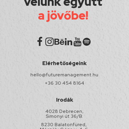
velünk együtt
a jövőbe!
Elérhetőségeink
hello@futuremanagement.hu
+36 30 454 8164
Irodák
4028 Debrecen,
Simonyi út 36/B.
8230 Balatonfüred,