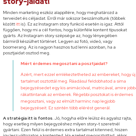
story-jaidat!
Minden marketing eszköz alappillére, hogy meghatározd a
terveidet és céljaidat. Erről már sokszor beszámoltunk (többek
között
itt
is). Ez az Instagram story funkció esetén is igaz. Attól
függően, hogy mi a cél fontos, hogy különféle kontent típusokat
gyárts. Az Instagram story szépsége az, hogy lényegében
bármiről készülhet történet. Legyen az fotó, videó, vagy
boomerang. Az is nagyon hasznos tud lenni azonban, ha a
posztjaidat osztod meg.
Miért érdemes megosztani a posztjaidat?
Azért, mert ezzel emlékeztetheted az embereket, hogy új
tartalmat osztottál meg. Ráadásul feldobhatod a sima
bejegyzésedet egy kis animációval, matricával, amire job
rákattintanak az emberek. Régebbi posztokat is érdemes
megosztani, vagy az elmúlt harminc nap legjobb
bejegyzéseit. Ez szintén több elérést generál.
A stratégia itt is fontos.
Jó, hogyha előre leülsz és agyalsz rajta,
hogy esetleg milyen bejegyzéshez milyen story-t szeretnél
gyártani. Ezen felül is érdemes extra tartalmat kitenned, hiszen
így lesz változatos a kontented. Ha ezeket megosztottad, akkor