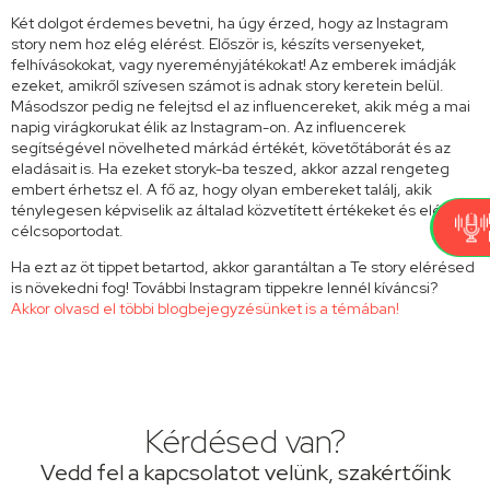
Két dolgot érdemes bevetni, ha úgy érzed, hogy az Instagram
story nem hoz elég elérést. Először is, készíts versenyeket,
felhívásokokat, vagy nyereményjátékokat! Az emberek imádják
ezeket, amikről szívesen számot is adnak story keretein belül.
Másodszor pedig ne felejtsd el az influencereket, akik még a mai
napig virágkorukat élik az Instagram-on.
Az influencerek
segítségével növelheted márkád értékét, követőtáborát és az
eladásait is. Ha ezeket storyk-ba teszed, akkor azzal rengeteg
embert érhetsz el. A fő az, hogy olyan embereket találj, akik
ténylegesen képviselik az általad közvetített értékeket és elérik a
célcsoportodat.
Ha ezt az öt tippet betartod, akkor garantáltan a Te story elérésed
is növekedni fog! További Instagram tippekre lennél kíváncsi?
Akkor olvasd el többi blogbejegyzésünket is a témában!
Kérdésed van?
Vedd fel a kapcsolatot velünk, szakértőink