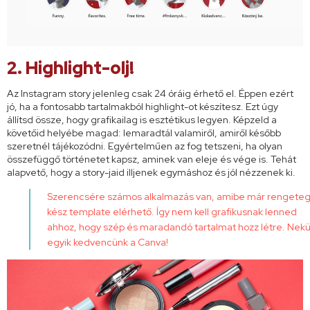
2. Highlight-olj!
Az Instagram story jelenleg csak 24 óráig érhető el. Éppen ezért
jó, ha a fontosabb tartalmakból highlight-ot készítesz. Ezt úgy
állítsd össze, hogy grafikailag is esztétikus legyen. Képzeld a
követőid helyébe magad: lemaradtál valamiről, amiről később
szeretnél tájékozódni. Egyértelműen az fog tetszeni, ha olyan
összefüggő történetet kapsz, aminek van eleje és vége is. Tehát
alapvető, hogy a story-jaid illjenek egymáshoz és jól nézzenek ki.
Szerencsére számos alkalmazás van, amibe már rengete
kész template elérhető. Így nem kell grafikusnak lenned
ahhoz, hogy szép és maradandó tartalmat hozz létre. Nek
egyik kedvencünk a
Canva
!