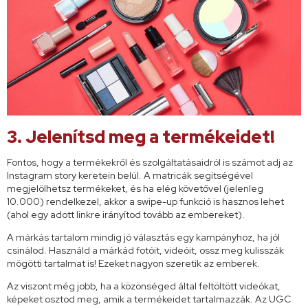
3. Jelenítsd meg a termékeidet!
Fontos, hogy a termékekről és szolgáltatásaidról is számot adj az
Instagram story keretein belül. A matricák segítségével
megjelölhetsz termékeket, és ha elég követővel (jelenleg
10.000) rendelkezel, akkor a swipe-up funkció is hasznos lehet
(ahol egy adott linkre irányítod tovább az embereket).
A márkás tartalom mindig jó választás egy kampányhoz, ha jól
csinálod. Használd a márkád fotóit, videóit, ossz meg kulisszák
mögötti tartalmat is! Ezeket nagyon szeretik az emberek.
Az viszont még jobb, ha a közönséged által feltöltött videókat,
képeket osztod meg, amik a termékeidet tartalmazzák. Az UGC