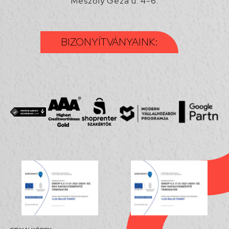
Mészöly Géza u. 4-6.
BIZONYÍTVÁNYAINK: