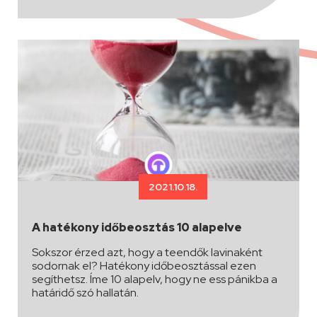
2021.10.18.
A hatékony időbeosztás 10 alapelve
Sokszor érzed azt, hogy a teendők lavinaként
sodornak el? Hatékony időbeosztással ezen
segíthetsz. Íme 10 alapelv, hogy ne ess pánikba a
határidő szó hallatán.