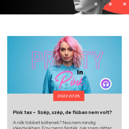
2022.07.25.
Pink tax – Szép, szép, de fiúban nem volt?
A nők többet költenek? Nos nem mindig
jókedvükben. Egy csepp festék, pár szem glitter