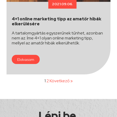
2021.09.06.
4+1 online marketing tipp az amatőr hibák
elkerülésére
A tartalomgyártás egyszerűnek tűnhet, azonban
nem az. Íme 4+1 olyan online marketing tipp,
mellyel az amatőr hibák elkerülhetők.
Elolvasom
1
2
Következő »
Lépj be