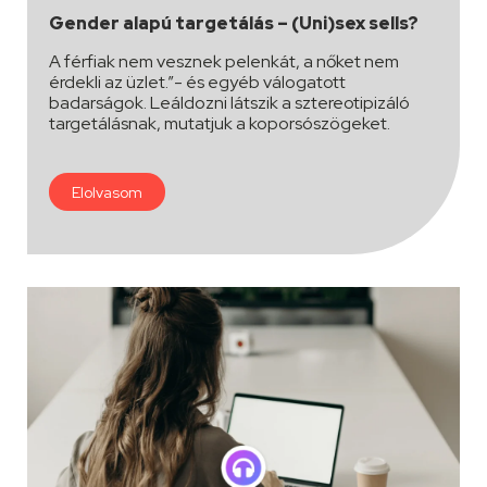
Gender alapú targetálás – (Uni)sex sells?
A férfiak nem vesznek pelenkát, a nőket nem
érdekli az üzlet.”- és egyéb válogatott
badarságok. Leáldozni látszik a sztereotipizáló
targetálásnak, mutatjuk a koporsószögeket.
Elolvasom