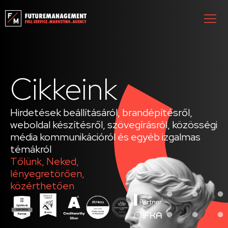
Cikkeink
Hirdetések beállításáról, brandépítésről,
weboldal készítésről, szövegírásról, közösségi
média kommunikációról és egyéb izgalmas
témákról
Tőlünk, Neked,
lényegretörően,
közérthetően