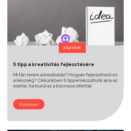
2021.11.19.
5 tipp a kreativitás fejlesztésére
Mi fán terem a kreativitás? Hogyan fejleszthető ez
a készség? Cikkünkben 5 tippel készültünk arra az
esetre, ha kiürül az a bizonyos ötlettár.
Elolvasom