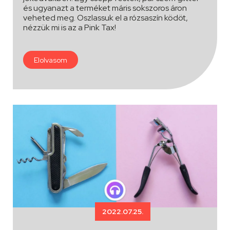
és ugyanazt a terméket máris sokszoros áron
veheted meg. Oszlassuk el a rózsaszín ködöt,
nézzük mi is az a Pink Tax!
Elolvasom
2022.07.25.