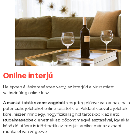
Online interjú
Ha éppen álláskeresésben vagy, az interjúd a vírus miatt
valószínűleg online lesz.
A munkáltatók szemszögéből
rengeteg előnye van annak, ha a
potenciális jelölteket online tesztelik le. Például kibővül a jelöltek
köre, hiszen mindegy, hogy fizikailag hol tartózkodik az illető.
Rugalmasabbak
lehetnek az időpont megválasztásával, így akár
késő délutánra is időzíthetik az interjút, amikor már az aznapi
munka el van végezve.