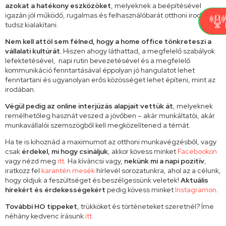
azokat a hatékony eszközöket
, melyeknek a beépítésével
igazán jól működő, rugalmas és felhasználóbarát otthoni irodád
tudsz kialakítani.
Nem kell attól sem félned, hogy a home office tönkreteszi a
vállalati kultúrát.
Hiszen ahogy láthattad, a megfelelő szabályok
lefektetésével, napi rutin bevezetésével és a megfelelő
kommunikáció fenntartásával éppolyan jó hangulatot lehet
fenntartani és ugyanolyan erős közösséget lehet építeni, mint az
irodában.
Végül pedig az online interjúzás alapjait vettük át
, melyeknek
remélhetőleg hasznát veszed a jövőben – akár munkáltatói, akár
munkavállalói szemszögből kell megközelítened a témát.
Ha te is kihoznád a maximumot az otthoni munkavégzésből, vagy
csak
érdekel, mi hogy csináljuk
, akkor kövess minket
Facebookon
vagy nézd meg
itt
. Ha kíváncsi vagy,
nekünk mi a napi pozitív
,
iratkozz fel
karantén mesék
hírlevél sorozatunkra, ahol az a célunk,
hogy oldjuk a feszültséget és beszélgessünk veletek!
Aktuális
hírekért és érdekességekért
pedig kövess minket
Instagramon
.
További HO tippeket
, trükköket és történeteket szeretnél? Íme
néhány kedvenc írásunk
itt
.