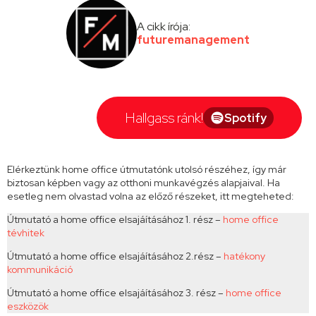
A cikk írója:
futuremanagement
Hallgass ránk!
Spotify
Elérkeztünk home office útmutatónk utolsó részéhez, így már
biztosan képben vagy az otthoni munkavégzés alapjaival. Ha
esetleg nem olvastad volna az előző részeket, itt megteheted:
Útmutató a home office elsajáításához 1. rész –
home office
tévhitek
Útmutató a home office elsajáításához 2.rész –
hatékony
kommunikáció
Útmutató a home office elsajáításához 3. rész –
home office
eszközök