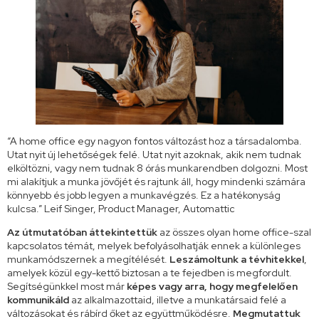
“A home office egy nagyon fontos változást hoz a társadalomba.
Utat nyit új lehetőségek felé. Utat nyit azoknak, akik nem tudnak
elköltözni, vagy nem tudnak 8 órás munkarendben dolgozni. Most
mi alakítjuk a munka jövőjét és rajtunk áll, hogy mindenki számára
könnyebb és jobb legyen a munkavégzés. Ez a hatékonyság
kulcsa.” Leif Singer, Product Manager, Automattic
Az útmutatóban áttekintettük
az összes olyan home office-szal
kapcsolatos témát, melyek befolyásolhatják ennek a különleges
munkamódszernek a megítélését.
Leszámoltunk a tévhitekkel
,
amelyek közül egy-kettő biztosan a te fejedben is megfordult.
Segítségünkkel most már
képes vagy arra, hogy megfelelően
kommunikáld
az alkalmazottaid, illetve a munkatársaid felé a
változásokat és rábírd őket az együttműködésre.
Megmutattuk