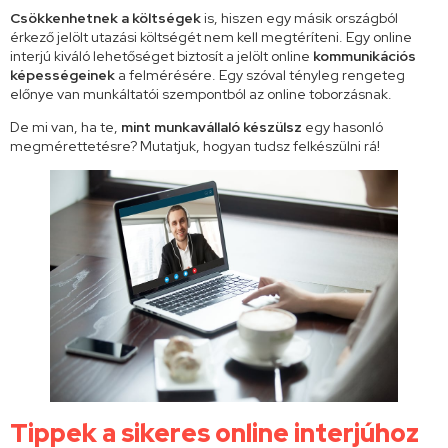
Csökkenhetnek a költségek
is, hiszen egy másik országból
érkező jelölt utazási költségét nem kell megtéríteni. Egy online
interjú kiváló lehetőséget biztosít a jelölt online
kommunikációs
képességeinek
a felmérésére. Egy szóval tényleg rengeteg
előnye van munkáltatói szempontból az online toborzásnak.
De mi van, ha te,
mint munkavállaló készülsz
egy hasonló
megmérettetésre? Mutatjuk, hogyan tudsz felkészülni rá!
Tippek a sikeres online interjúhoz