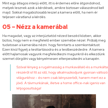
Mint egy átlagos interjú előtt, itt is érdemes előre átgondolnod,
melyek lesznek azok a kérdések, amikre biztosan válaszolnod kell
majd. Sokkal magabiztosabb leszel a kamera előtt, ha nem ér
teljesen váratlanul a kérdés.
05 – Nézz a kamerába!
Ha magadat, vagy az interjúztatód nézed beszéd közben, akkor
biztos, hogy nem e megfelelő ember szemébe nézel. Próbálj meg
tudatosan a kamerába nézni. hogy fenntarts a szemkontaktust.
Ezen kívül figyelj a testtartásodra és a testbeszédedre. A kamera
előtt hajlamosak vagyunk megfeledkezni magunkról és elkezdünk
szemet dörgölni vagy kényelmesen elterpeszkedni a kanapén.
Szóval lényeg a rugalmasság a munkavállaló és a munkálta
részéről is! Itt az idő, hogy alkalmazkodjunk gyorsan változó
világunkhoz – és nem csak kényszerből, hanem mert ez a
jövő. A távmunkának, illetve a home office-nak igenis van
létjogosultsága!