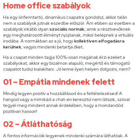
Home office szabályok
Ha egy önfenntartó, dinamikus csapatra gondolsz, akkor talán
nem a szabályok jutnak eszedbe először. Ám ebben az esetben a
szabályok inkább olyan
szociális normák
, amik a résztvevőknek
egy meghatározott élményt nyújtanak, mikor belépnek a virtuális
irodába. A normákban az a jó, hogy
kollektíven elfogadásra
kerülnek
, vagyis mindenki betartja őket.
Ha a csapat minden tagja 100%-osan magának érzi ezeket a
szabályokat, akkor egy bizalmon alapuló, megértő és támogató
csapatot tudsz kialakítani. Jó lenne ilyen helyen dolgozni, nem?
01 – Empátia mindenek felett
Mindig legyen pozitív a hozzáállásod és a feltételezésed! A
hangod vagy a mimikád a chat-en keresztül nem látszik, szóval
tegyél meg mindent annak érdekében, hogy a mondandód
pozitívan hasson!
02 – Átláthatóság
A fontos információk legyenek mindenki számára láthatóak. A