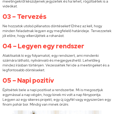
meetingekről készüljenek jegyzetek és ha lehet, rögzítsétek is a
videókat.
03 – Tervezés
Ne hozzatok utolsó pillanatos döntéseket! Ehhez az kell, hogy
minden feladatnak legyen egy megfelelő határideje. Tervezzetek
jól előre, hogy elkerüljétek a rohanást.
04 – Legyen egy rendszer
Alakítsatok ki egy folyamatot, egy rendszert, ami mindenki
számára látható, nyilvánvaló és megjegyezhető. Lehetőleg
mindez írásban történjen. Vezessétek fel ide a meetingeket és a
legfontosabb döntéseket.
05 – Napi pozitív
Építsétek bele a napi pozitívat a rendszerbe. Mi is megosztjuk
egymással a nap végén, hogy kinek mi volt a nap fénypontja.
Legyen az egy sikeres projekt, egy új ügyfél vagy egyszerűen egy
finom pohár bor. Mindig van minek örülni.