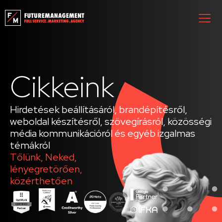
Cikkeink
Hirdetések beállításáról, brandépítésről,
weboldal készítésről, szövegírásról, közösségi
média kommunikációról és egyéb izgalmas
témákról
Tőlünk, Neked,
lényegretörően,
közérthetően