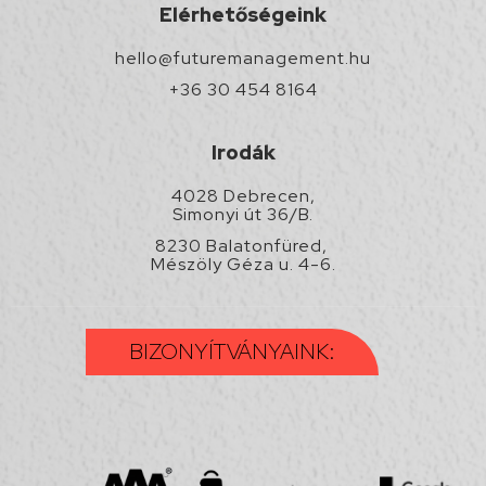
Elérhetőségeink
hello@futuremanagement.hu
+36 30 454 8164
Irodák
4028 Debrecen,
Simonyi út 36/B.
8230 Balatonfüred,
Mészöly Géza u. 4-6.
BIZONYÍTVÁNYAINK: