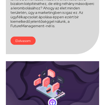
bizalom kiépítéséhez, de elég néhány másodperc
a lerombolásához? Ahogy az élet minden
területén, úgy a marketingben is igaz ez. Az
ügyfélkapcsolat ápolása éppen ezért bír
kiemelkedő jelentőséggel nálunk, a
FutureManagement-nél is.
Elolvasom